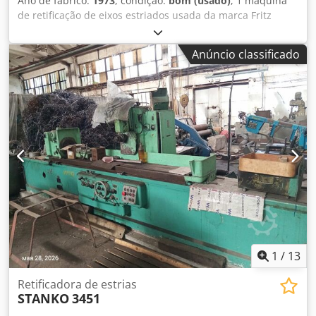
Ano de fabrico:
1973
, condição:
bom (usado)
, 1 máquina
de retificação de eixos estriados usada da marca Fritz
Werner tipo FKR 16 ano 73 N.º 5275/8012 dados técnicos
altura do centro 185 mm comprimento máx. de retificação
Anúncio classificado
1600 mm diâmetro de passagem 55 mm passos 4-32 C
5900 x L 2300 x A 2000 mm Peso 7 a Cedpfon Atchsx Afksrf
1
/
13
Retificadora de estrias
STANKO
3451