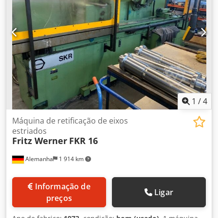
1
/
4
Máquina de retificação de eixos
estriados
Fritz Werner
FKR 16
Alemanha
1 914 km
Informação de
Ligar
preços