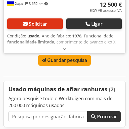
12 500 €
Харків
3 652 km
EXW VB acresce IVA
Solicitar
Ligar
Condição:
usado
, Ano de fabrico:
1978
, Funcionalidade:
funcionalidade limitada
, comprimento de avanço eixo X:
2 000 mm
, comprimento de retificação:
2 000 mm
, altura
do centro:
125 mm
, diâmetro de retificação:
250 mm
, À
Guardar pesquisa
venda, máquina de retificação de estrias modelo 3451 G
Stanko, diâmetro 250 mm, comprimento da peça de
trabalho 2000 mm. Preço: 12.500 euros, EXW. Crodpfx
Aezqt Uasfkof
Usado máquinas de afiar ranhuras
(2)
Agora pesquise todo o Werktuigen com mais de
200 000 máquinas usadas.
Procurar