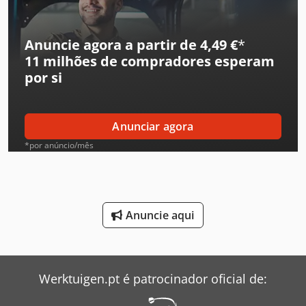
Gea Mixer
Ingersoll Rand Compressor
Anuncie agora a partir de 4,49 €
*
11 milhões de compradores
esperam
Jungheinrich Empilhadeira
por si
Leif & Lorentz Máquinas De Escovar
Liebherr Grua
Anunciar agora
Linde Reachstacker
*por anúncio/mês
Mitsubishi Ar Condicionado
Pfaff Máquina De Costura
Anuncie aqui
Renault Tipper
Siemens Bomba
Werktuigen.pt é patrocinador oficial de:
Siemens Gerador