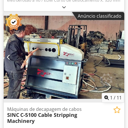
eletroerosão a fio / EDM Curso de deslocamento X: 520 mm
Cedpfx Acoyk H Ego Herf Curso de deslocamento Y: 370
mm Curso de deslocamento Z: 310 mm Tamanho máximo
Anúncio classificado
da peça X: 790 mm Tamanho máximo da peça Y: 730 mm
Tamanho máximo da peça Z: 300 mm Peso máximo da
peça: 1000 kg Tamanho da mesa X: 600 mm Tamanho da
mesa Y: 400 mm Com enfiamento automático do fio Eixo
U/V: 120 / 120 mm Gerador: 45 Amperes Corte submerso
Refrigerador É ideal para trabalhos de EDM de alta
precisão e, de acordo com o vendedor, foi desmontada
profissionalmente e continuamente mantida em condições
operacionais seguras.
1
/
11
Máquinas de decapagem de cabos
SINC
C-5100 Cable Stripping
Machinery