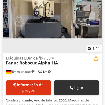
1
/
1
Máquinas EDM de fio / EDM
Fanuc
Robocut Alpha 1iA
Emmelshausen
1 722 km
Informação de
Ligar
preços
Condição:
usado
, Ano de fabrico:
2000
, Máquinas de