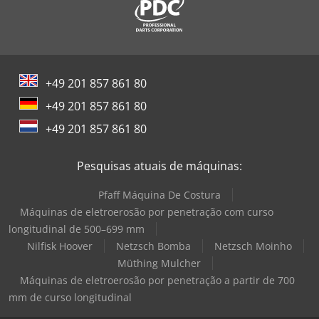
Siemens Motor Elétrico
Siemens Transformador
Still Empilhadeira
+49 201 857 861 80
Wagner Bomba
+49 201 857 861 80
Windmöller & Hölscher Máquinas De Sacos
+49 201 857 861 80
Zeppelin Silo
Pesquisas atuais de máquinas:
Pfaff Máquina De Costura
Máquinas de eletroerosão por penetração com curso
longitudinal de 500–699 mm
Nilfisk Hoover
Netzsch Bomba
Netzsch Moinho
Müthing Mulcher
Máquinas de eletroerosão por penetração a partir de 700
mm de curso longitudinal