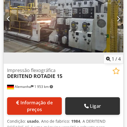
1
/
4
Impressão flexográfica
DERITEND
ROTADIE 15
Alemanha
1 953 km
Informação de
Ligar
preços
Condição:
usado
, Ano de fabrico:
1984
, A DERITEND