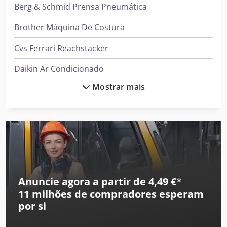
Berg & Schmid Prensa Pneumática
lateral - Registro eletrônico - Empilhador automático - Máx.
dimensão da chapa: 1.700 x 1.150 mm Dodsxizdmepfx
Brother Máquina De Costura
Apbjkr - Mín. dimensão da folha: 520 x 600 mm -
Velocidade máx.: 9.000 folhas por hora
Cvs Ferrari Reachstacker
Daikin Ar Condicionado
Mostrar mais
Ford Tipper
Gea Decantador
Gea Mixer
Hp Impressora
Hp Impressora 3D
Anuncie agora a partir de 4,49 €
*
11 milhões de compradores
esperam
Ingersoll Rand Compressor
por si
Jungheinrich Empilhadeira