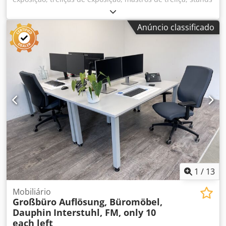
de exposição de paredes divisórias -Número: 4x carrinhos
de transporte com paredes divisórias e lâmpadas -
Anúncio classificado
Equipamento: 3 racks com 2 lâmpadas cada, tamanho
1500 x 2500 mm -Acessórios: ver fotos -Dimensões de
transporte: 1350/950/H900 mm -Peso: 120 kg Cjdpfx Ajckp
S Aogdorf
1
/
13
Mobiliário
Großbüro Auflösung, Büromöbel,
Dauphin
Interstuhl, FM, only 10
each left