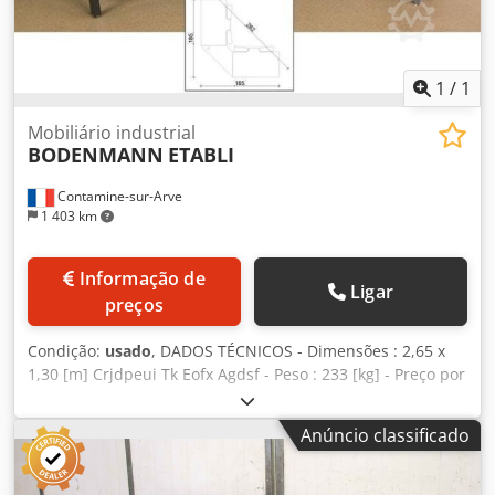
1
/
1
Mobiliário industrial
BODENMANN
ETABLI
Contamine-sur-Arve
1 403 km
Informação de
Ligar
preços
Condição:
usado
, DADOS TÉCNICOS - Dimensões : 2,65 x
1,30 [m] Crjdpeui Tk Eofx Agdsf - Peso : 233 [kg] - Preço por
unidade : 1350 € HT
Anúncio classificado