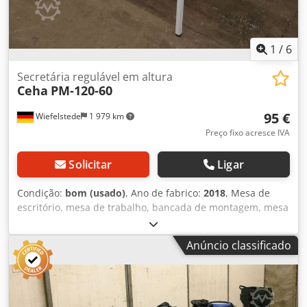
1
/
6
Secretária regulável em altura
Ceha
PM-120-60
95 €
Wiefelstede
1 979 km
Preço fixo acresce IVA
Solicitar
Ligar
Condição:
bom (usado)
, Ano de fabrico:
2018
, Mesa de
escritório, mesa de trabalho, bancada de montagem, mesa
de montagem, mesa de oficina, mesa multiuso -Fabricante:
Ceha, mesa multiuso tipo PM-120-60 -Largura: 1200 mm -
Anúncio classificado
Profundidade: 600 mm -Altura: 720-750 mm
Crodpfxjywuvzo Agdsf -Capacidade de carga: 100 kg -Mesa:
facilmente desmontável / armazenável -Quantidade: 11
mesas disponíveis -Preço: por unidade -Dimensões de