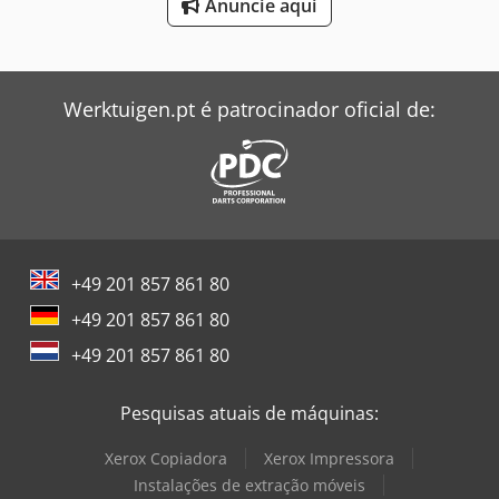
Anuncie aqui
Mitsubishi Ar Condicionado
Pfaff Máquina De Costura
Werktuigen.pt é patrocinador oficial de:
Renault Tipper
Siemens Motor Elétrico
Still Empilhadeira
Toshiba Ar Condicionado
+49 201 857 861 80
Toyota Empilhadeira
+49 201 857 861 80
Windmöller & Hölscher Máquinas De Sacos
+49 201 857 861 80
Zeppelin Silo
Pesquisas atuais de máquinas:
Xerox Copiadora
Xerox Impressora
Instalações de extração móveis