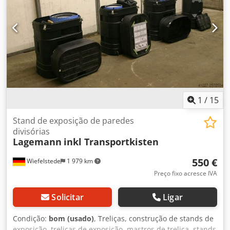
transporte: 1200/600/A72 mm -Peso: 16 kg/unid.
1
/
15
Stand de exposição de paredes
divisórias
Lagemann
inkl Transportkisten
550 €
Wiefelstede
1 979 km
Preço fixo acresce IVA
Solicitar
Ligar
Condição:
bom (usado)
, Treliças, construção de stands de
exposição, treliças de exposição, mastros de treliça, stands