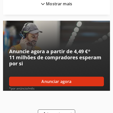
Mostrar mais
Demag Grua
Ford Tipper
Gea Decantador
Gea Mixer
Hp Impressora
Anuncie agora a partir de 4,49 €
*
11 milhões de compradores
esperam
Hp Impressora 3D
por si
Ingersoll Rand Compressor
Jungheinrich Empilhadeira
Anunciar agora
Leif & Lorentz Máquinas De Escovar
*por anúncio/mês
Liebherr Grua
Linde Reachstacker