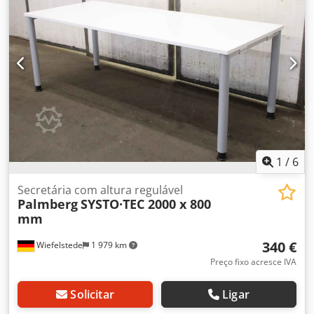
1
/
6
Secretária com altura regulável
Palmberg
SYSTO·TEC 2000 x 800
mm
340 €
Wiefelstede
1 979 km
Preço fixo acresce IVA
Solicitar
Ligar