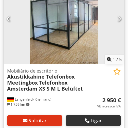
1
/
5
Mobiliário de escritório
Akustikkabine Telefonbox
Meetingbox
Telefonbox
Amsterdam XS S M L Belüftet
2 950 €
Langenfeld (Rheinland)
1 759 km
VB acresce IVA
Solicitar
Ligar