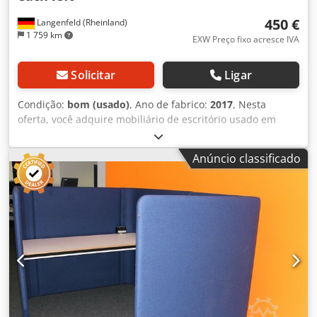
450 €
Langenfeld (Rheinland)
1 759 km
EXW Preço fixo acresce IVA
Solicitar
Ligar
Condição:
bom (usado)
, Ano de fabrico:
2017
, Nesta
oferta, você adquire mobiliário de escritório usado em
bom estado. Os itens foram entregues em 2017 e estão,
em geral, em excelente condição, pois foram pouco
Anúncio classificado
utilizados. Itens à venda: Também oferecemos conjuntos
de postos de trabalho por 450€. 1x Mesa de escritório -
Fabricante: FM - 160 x 80 x 76 (altura ajustável
continuamente de 68cm a 76cm) - Tampo cinza - Estrutura
em alumínio 1x Cadeira de escritório "Dauphin
MagicShape elan" - Com apoios de braço - Totalmente
ajustável - Estofado Polo cinza/preto 1x Gaveteiro com
rodízios - Fabricante: FM - 43,4 x 80 x 59 - Uma gaveta para
materiais - 3 gavetas de aço com soft-close - Trancável,
inclui chave Mesas: • Aprox. 10x mesas de escritório FM
1600 x 800 x 680-760 (altura ajustável continuamente), cor