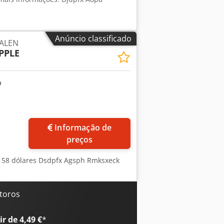
Anúncio classificado
GALEN
PPLE
Informação de
preços
, 158 dólares Dsdpfx Agsph Rmksxeck
 toros
r de 4,49 €
*