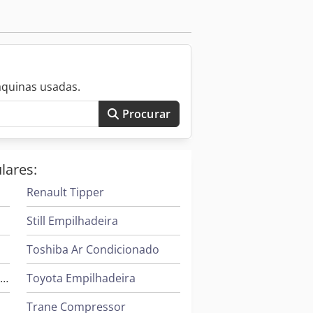
áquinas usadas.
Procurar
lares:
Renault Tipper
Still Empilhadeira
Toshiba Ar Condicionado
Leif & Lorentz Máquinas De Escovar
Toyota Empilhadeira
Trane Compressor