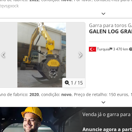
Rqvsgxock
Garra para toros 
GALEN
LOG GRA
Turquia
3 470 km
1
/
15
Ano de fabrico:
2020
, condição:
novo
, Preço de retalho: 150 euros
Venda já o garra para
Anuncie agora a parti