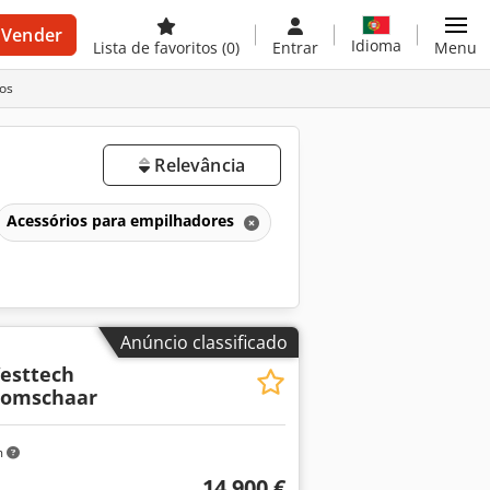
Vender
Idioma
Lista de favoritos
(0)
Entrar
Menu
os
Relevância
Acessórios para empilhadores
Anúncio classificado
esttech
oomschaar
m
14 900 €