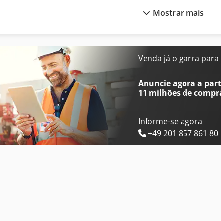
Mostrar mais
Cvs Ferrari Reachstacker
Linde Reachstacker
Demag Grua
Mitsubishi Ar Condicionad
Ford Tipper
Müthing Mulcher
Venda já o garra para
Gea Decantador
Pfaff Máquina De Costura
Anuncie agora a parti
11 milhões de compr
Informe-se agora
+49 201 857 861 80