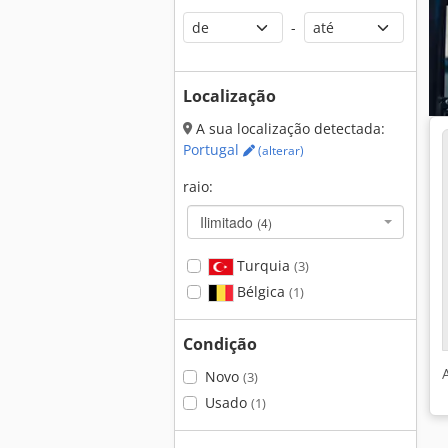
-
Localização
A sua localização detectada:
Portugal
(alterar)
raio:
Ilimitado
(4)
Turquia
(3)
Bélgica
(1)
Condição
Novo
(3)
Usado
(1)