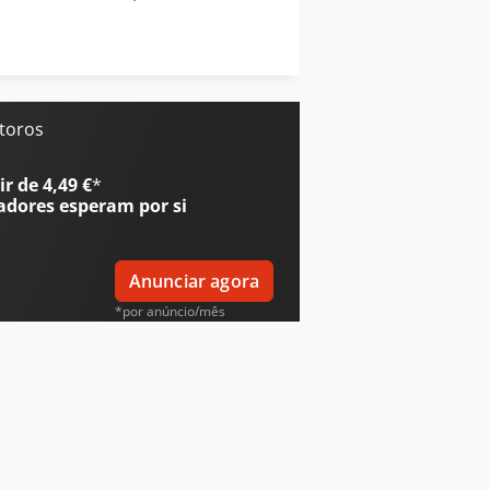
Windmöller & Hölscher Máquinas De Sacos
o
Zeppelin Silo
 toros
r de 4,49 €
*
adores
esperam por si
Anunciar agora
*por anúncio/mês