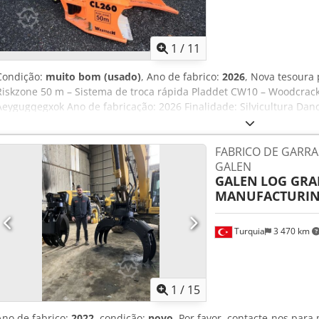
1
/
11
Condição:
muito bom (usado)
, Ano de fabrico:
2026
, Nova tesoura
Riskzone 50 m – Sistema de troca rápida Pladdet CW10 – Woodcrack
Aeygugqegxok Ano de fabricação: 2026 Finalidade: Silvicultura D
para obter mais informações. = Informações da empresa = Estamos 
Bruxelas, ao longo da autoestrada A12, perto do porto de Antuérpi
FABRICO DE GARRA
segunda a sexta-feira, das 8h30 às 19h00.
GALEN
GALEN
LOG GRA
MANUFACTURI
Turquia
3 470 km
1
/
15
Ano de fabrico:
2022
, condição:
novo
, Por favor, contacte-nos para