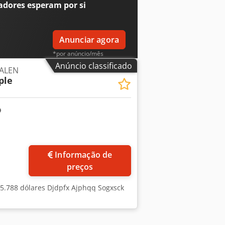
adores
esperam por si
Anunciar agora
*por anúncio/mês
Anúncio classificado
GALEN
ple
Informação de
preços
, 5.788 dólares Djdpfx Ajphqq Sogxsck