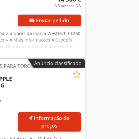
VB acresce IVA
Enviar pedido
 para árvores da marca Westtech CL260
er – = Mais informações = Dcodpfx
anos: Nenhum Contacte Miguel Cubas
localizados entre Antuérpia e
a. Horário de funcionamento: De
Anúncio classificado
S PARA TOROS
PPLE
NG
Informação de
preços
 mais informações. Djdpfx Aopa