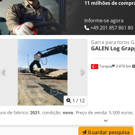
11 milhões de compr
Informe-se agora
+49 201 857 861 80
Garra para toros 
GALEN
Log Grap
Turquia
3 470 km
1
/
12
Ano de fabrico:
2021
, condição:
novo
, Preço de venda: 5.500 euros
Guardar pesquisa