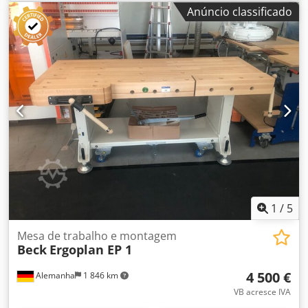
as demais máquinas de usinagem nas quais a peça de
Anúncio classificado
trabalho é movida. Ajudante de transporte de chapas com
altura regulável Altura de trabalho ajustável
continuamente de aprox. 900 mm até aprox. 1.200 mm
Corpo poligonal especial com revestimento antiderrapante
para aderência ótima em qualquer posição 5 rodízios
maciços com sistema de travamento de alta qualidade
para estabilidade Move-se automaticamente com
coladeiras de borda e serras de formato Peso: aprox. 8 kg
Disponibilidade: pronta entrega Localização: Hochheim
Chedpfx Aew I Uz Rjc Aoa
1
/
5
Mesa de trabalho e montagem
Beck
Ergoplan EP 1
4 500 €
Alemanha
1 846 km
VB acresce IVA