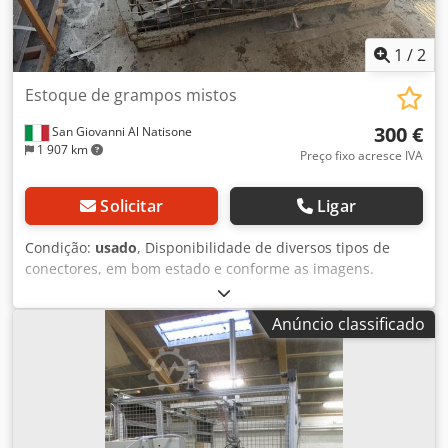
1
/
2
Estoque de grampos mistos
300 €
San Giovanni Al Natisone
1 907 km
Preço fixo acresce IVA
Solicitar
Ligar
Condição:
usado
, Disponibilidade de diversos tipos de
conectores, em bom estado e conforme as imagens.
Csdpfx Acozkfvvj Aeha
Anúncio classificado