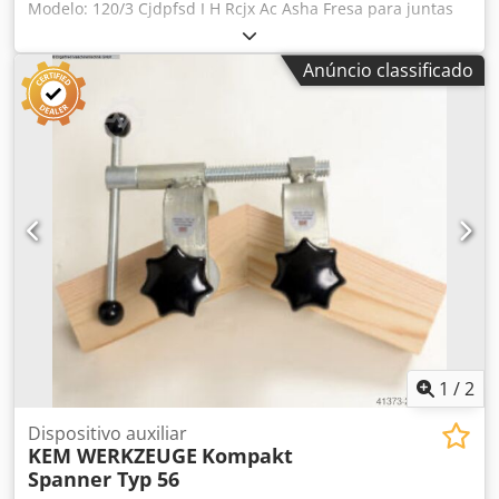
Modelo: 120/3 Cjdpfsd I H Rcjx Ac Asha Fresa para juntas
Diâmetro 120 mm Altura 30 mm Furo 40 mm
Anúncio classificado
1
/
2
Dispositivo auxiliar
KEM WERKZEUGE
Kompakt
Spanner Typ 56