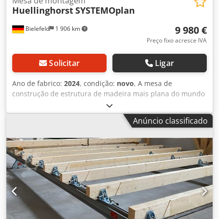
Mesa de montagem
Huellinghorst
SYSTEMOplan
9 980 €
Bielefeld
1 906 km
Preço fixo acresce IVA
Solicitar
Ligar
Ano de fabrico:
2024
, condição:
novo
, A mesa de
construção de estrutura de madeira mais plana do mundo
= 3 cm! Entrega sem tábuas de madeira. Quebra de linha
de texto com os seguintes dados: Componentes incluídos:
Anúncio classificado
1 trilho duplo (paragem zero) - 10 carris perfurados - 10
braçadeiras de cremalheira e pinhão - 14 blocos de
paragem reguláveis - 14 placas de pressão intercambiáveis
na parede externa - Chave de fenda de impacto operada
por bateria - Adaptador de bits - 50 Dowel MMS 10x70/5 -
Martelo perfurador 8x165 Dimensões: Comprimento de
fixação de 0 a 3.550 mm Grelha de furo 140 mm com
largura do painel 1.250 mm = comprimento da mesa
12.350 mm força de fixação máxima aprox. 250 kg
Chedpfxjb Nrbnj Ac Asa Comprimento de elevação da