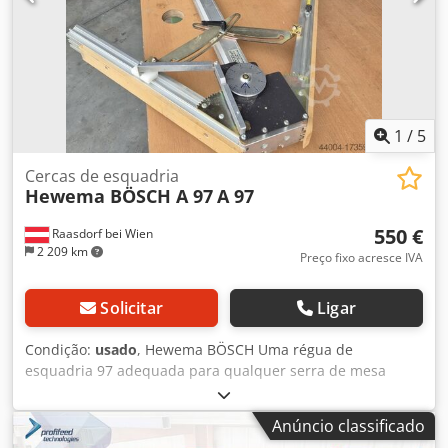
1
/
5
Cercas de esquadria
Hewema BÖSCH A 97
A 97
550 €
Raasdorf bei Wien
2 209 km
Preço fixo acresce IVA
Solicitar
Ligar
Condição:
usado
, Hewema BÖSCH Uma régua de
esquadria 97 adequada para qualquer serra de mesa
deslizante Cedpouv Evusfx Ac Ajha
Anúncio classificado