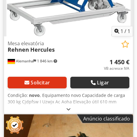
(Tamanho/extensão) Alicate lateral 460x140/145 mm
(Tamanho/extensão) Disponibilidade: curto prazo Local de
armazenamento: Flörsheim
1
/
1
Mesa elevatória
Rehnen
Hercules
1 450 €
Alemanha
1 846 km
VB acresce IVA
Solicitar
Ligar
Condição:
novo
, Equipamento novo Capacidade de carga
300 kg Cjdpfsw I Uzwjx Ac Aoha Elevação útil 610 mm
Altura de construção 400 mm Estrutura 1200x740 mm
Altura total 1.010 mm Peso 70 kg 4 rodízios robustos de
Anúncio classificado
poliamida, 2 deles com freio de estacionamento A mesa
elevatória pode ser equipada com uma placa
correspondente por conta própria. Orifícios adequados