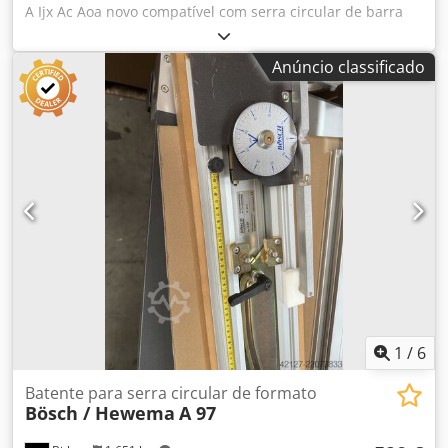
A Ijx Ac Aoa novo compatível com serra circular de barra
de pressão Fimal Concept 350 completo incluindo 4
rodízios giratórios (2 com travão) 12 rolos multi-direcionais
Anúncio classificado
e mesa de apoio rebatível Disponibilidade: curto prazo
Localização: Hochheim
1
/
6
Batente para serra circular de formato
Bösch / Hewema
A 97