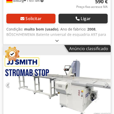
590 €
Bitburg
1 651 km
Preço fixo acresce IVA
Solicitar
Ligar
Condição:
muito bom (usado)
, Ano de fabrico:
2008
,
BÖSCH/HEWEMA Batente universal de esquadria A97 para
serras circulares de formato No estado fechado, são
realizados cortes em ângulo de 90°. Ao ajustar o ângulo de
Anúncio classificado
corte, ambos os perfis de batente são movidos de forma
síncrona. Os cortes podem ser efetuados tanto na base
frontal quanto na traseira. O ângulo da serra é lido no
disco de escala. Cjdpfxezbytls Ac Asha