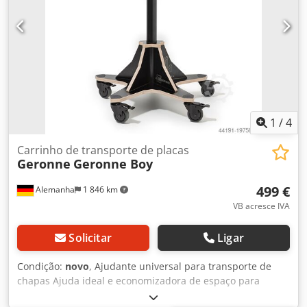
curto prazo Local de armazenamento: Hochheim
1
/
4
Carrinho de transporte de placas
Geronne
Geronne Boy
499 €
Alemanha
1 846 km
VB acresce IVA
Solicitar
Ligar
Condição:
novo
, Ajudante universal para transporte de
chapas Ajuda ideal e economizadora de espaço para
coladeiras de borda, serras circulares de formato e todas