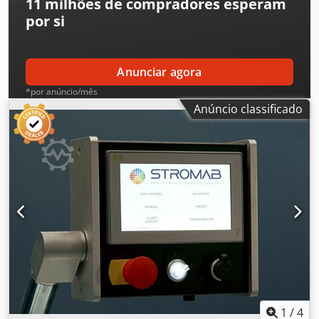
11 milhões de compradores
esperam
Ugjfx Ac Aja Porta USB para importação de listas de corte
por si
Anunciar agora
*por anúncio/mês
Anúncio classificado
1
/
4