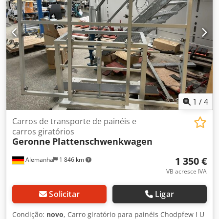
1
/
4
Carros de transporte de painéis e
carros giratórios
Geronne
Plattenschwenkwagen
1 350 €
Alemanha
1 846 km
VB acresce IVA
Solicitar
Ligar
Condição:
novo
, Carro giratório para painéis Chodpfew I U