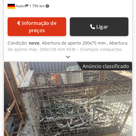
Aalen
1 796 km
Informação de
Ligar
preços
Condição:
novo
, Abertura de aperto 200x75 mm , Abertura
de aperto máx. 200x120 mm KEM – Grampos compactos
Tipo 56 ----- Descrição do fabricante: O grampo compacto é
robusto e resistente na aplicação. Com ele, você é flexível e
Anúncio classificado
independente em trabalhos de colagem, esquadria e
perfis. Codpfx Acjxpi Dnj Aoha Frequentemente utilizado
para colar corretamente perfis de janelas mais fortes e
espessos. Agora recentemente otimizado com uma barra-
guia removível, se necessário. Detalhes técnicos: KEM –
Grampo compacto Tipo 56A; Utilizável para espessuras de
madeira até 200 x 75 mm KEM – Grampo compacto Tipo
56B; Utilizável para espessuras de madeira até 200 x 120
mm ----- (Dados técnicos conforme fabricante – sem
garantia!) Todos os preços indicados são líquidos,
acrescidos do IVA legal.