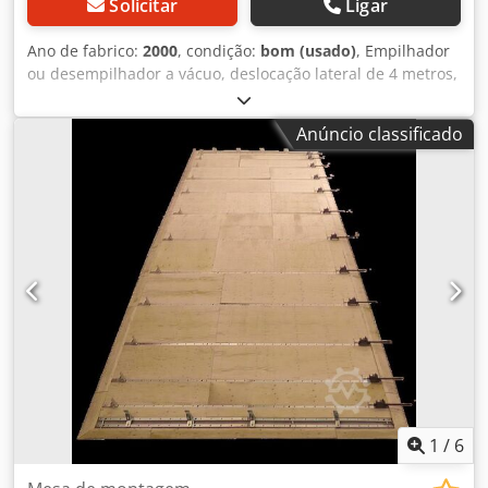
Solicitar
Ligar
Ano de fabrico:
2000
, condição:
bom (usado)
, Empilhador
ou desempilhador a vácuo, deslocação lateral de 4 metros,
altura de 2,5 metros, requer altura de teto de 5 metros.
Chodpfx Acezbarbe Asa
Anúncio classificado
1
/
6