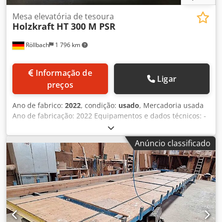
Mesa elevatória de tesoura
Holzkraft
HT 300 M PSR
Röllbach
1 796 km
Informação de
Ligar
preços
Ano de fabrico:
2022
, condição:
usado
, Mercadoria usada
Ano de fabricação: 2022 Equipamentos e dados técnicos: -
Permite que uma pessoa carregue facilmente placas na
estrutura da plataforma e as gire da posição vertical para
Anúncio classificado
a horizontal - Pode ser utilizada em seccionadoras ou
serras de painéis, em estantes ou no transporte entre
estações Chsdpfx Aozk Nqdec Aoa - Estrutura de giro com
trava de duas posições para fixação vertical e horizontal -
Ajuste da mesa à altura de trabalho desejada por meio de
pedal hidráulico - Princípio construtivo com mecanismo de
tesoura de fácil manuseio garante levantamento e descida
absolutamente paralelos da plataforma - Rolos de apoio