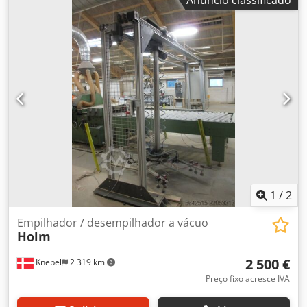
1
/
2
Empilhador / desempilhador a vácuo
Holm
2 500 €
Knebel
2 319 km
Preço fixo acresce IVA