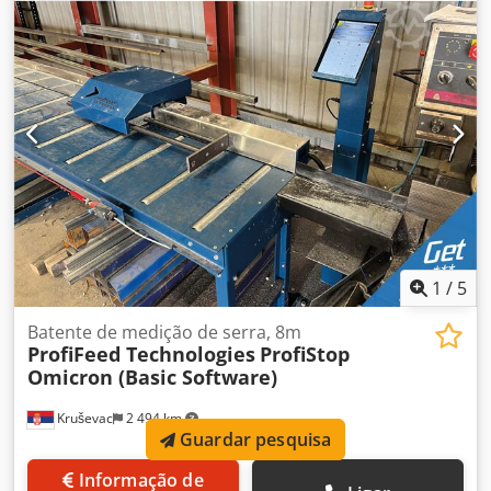
1
/
5
Batente de medição de serra, 8m
ProfiFeed Technologies
ProfiStop
Omicron (Basic Software)
Kruševac
2 494 km
Guardar pesquisa
Informação de