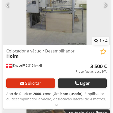
1
/
4
Colocador a vácuo / Desempilhador
Holm
3 500 €
Knebel
2 319 km
Preço fixo acresce IVA
Solicitar
Ligar
Ano de fabrico:
2000
, condição:
bom (usado)
, Empilhador
ou desempilhador a vácuo, deslocação lateral de 4 metros,
altura de 2,5 metros, requer altura de teto de 5 metros.
Chsdpozbar Uofx Ac Aoa
Anúncio classificado