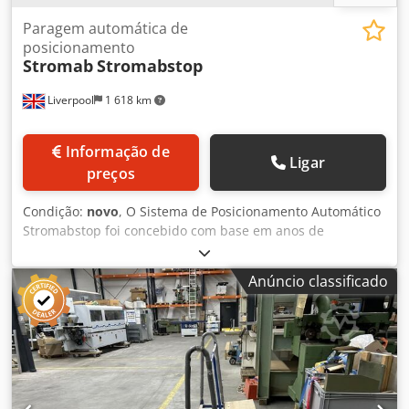
Paragem automática de
posicionamento
Stromab
Stromabstop
Liverpool
1 618 km
Informação de
Ligar
preços
Condição:
novo
, O Sistema de Posicionamento Automático
Stromabstop foi concebido com base em anos de
experiência industrial no fabrico de serras de corte
transversal totalmente automáticas. Concebido para ser
Anúncio classificado
fácil de utilizar e compatível com várias aplicações, o
Stromabstop aplica um corte de precisão sem o incómodo
de medir e marcar. Com uma precisão consistente, este
batente de posicionamento intuitivo simplifica as
operações, seja para corte, perfuração ou outras tarefas. A
programação é fácil com um painel de controlo de ecrã
tátil de fácil utilização, com conetividade USB para uma