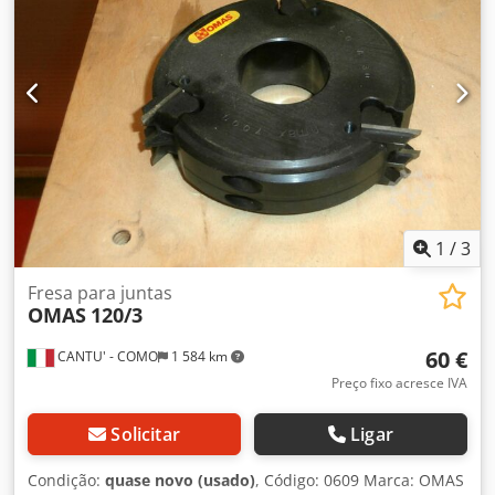
para fixação de um tampo de trabalho estão disponíveis
em quantidade suficiente na estrutura da mesa.
Disponibilidade: imediata Local de armazenamento:
Flörsheim O preço inclui transporte dentro da Alemanha
1
/
3
Fresa para juntas
OMAS
120/3
60 €
CANTU' - COMO
1 584 km
Preço fixo acresce IVA
Solicitar
Ligar
Condição:
quase novo (usado)
, Código: 0609 Marca: OMAS