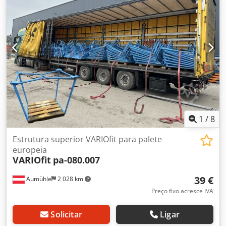
1
/
8
Estrutura superior VARIOfit para palete
europeia
VARIOfit
pa-080.007
39 €
Aumühle
2 028 km
Preço fixo acresce IVA
Solicitar
Ligar