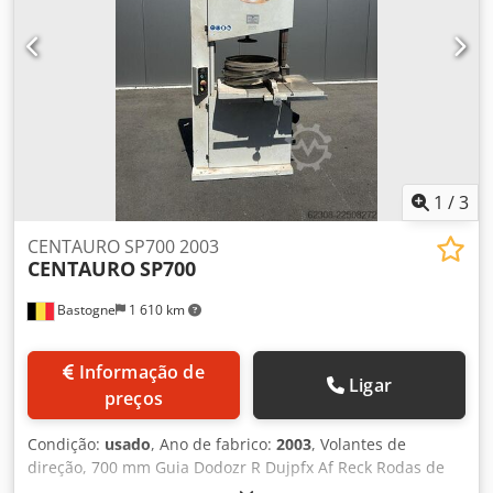
1
/
3
CENTAURO SP700 2003
CENTAURO
SP700
Bastogne
1 610 km
Informação de
Ligar
preços
Condição:
usado
, Ano de fabrico:
2003
, Volantes de
direção, 700 mm Guia Dodozr R Dujpfx Af Reck Rodas de
manivela em ferro fundido Equipadas com múltiplas