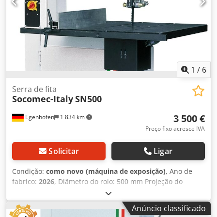
1
/
6
Serra de fita
Socomec-Italy
SN500
3 500 €
Egenhofen
1 834 km
Preço fixo acresce IVA
Solicitar
Ligar
Condição:
como novo (máquina de exposição)
, Ano de
fabrico:
2026
, Diâmetro do rolo: 500 mm Projeção do
suporte: 485 mm Dedpfezq Dchex Af Rsck Profundidade de
corte: 320 mm Mesa com inclinação: sim, de 0 a +20°
Anúncio classificado
Dimensões da mesa: 700 x 490 mm Velocidade da faixa: 18