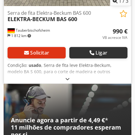
1
/
3
Serra de fita Elektra-Beckum BAS 600
ELEKTRA-BECKUM
BAS 600
990 €
Tauberbischofsheim
1 812 km
VB acresce IVA
Solicitar
Ligar
Condição:
usado
, Serra de fita leve Elektra-Beckum,
modelo BA S 600, para o corte de madeira e outros
materiais. Dados técnicos: - Diâmetro da roda: 600 mm -
Peso: 160 kg - Altura máxima de corte: aproximadamente
300 mm Dcedpezryvyofx Af Rok
Anuncie agora a partir de 4,49 €
*
11 milhões de compradores
esperam
por si