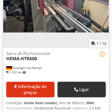
1
/
16
Serra de fita horizontal
HEMA
HTR600
Esslingen am Neckar
1 741 km
Informação de
Ligar
preços
Condição:
muito bom (usado)
, Ano de fabrico:
2004
,
Funcionalidade:
totalmente funcional
, potência:
2,2 kW