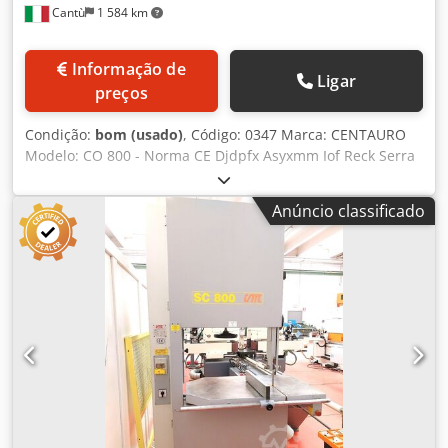
Cantù
1 584 km
Informação de
Ligar
preços
Condição:
bom (usado)
, Código: 0347 Marca: CENTAURO
Modelo: CO 800 - Norma CE Djdpfx Asyxmm Iof Reck Serra
de fita com volante coberto para corte de materiais de
madeira, marcenaria, móveis, decoração, caixilhos de
Anúncio classificado
janelas, plásticos, alumínio, materiais compósitos e outros
– Norma CE Dados técnicos: Diâmetro do volante em ferro
fundido: 800 mm Altura máxima de corte: 520 mm Altura
da mesa ao chão: 960 mm Dimensões da mesa: 1170 x 800
mm Comprimento máximo da lâmina: 5670 mm Potência
do motor: 5,5 HP Mesa de trabalho inclinável Protetor
telescópico para lâmina 2 bocais de aspiração de diâmetro
120 mm Dimensões totais: 1550 x 850 x 2500 mm (altura)
Peso: 630 kg