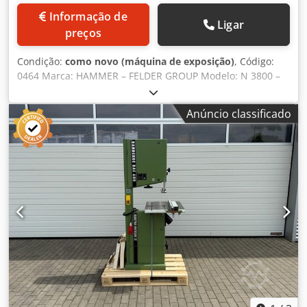
Informação de
Ligar
preços
Condição:
como novo (máquina de exposição)
, Código:
0464 Marca: HAMMER – FELDER GROUP Modelo: N 3800 –
Em conformidade com a norma CE Serra de fita para corte
de madeira, plásticos, materiais compósitos e outros – Em
Anúncio classificado
conformidade com a norma CE Motor monofásico, 220 V –
1,5 kW Diâmetro do volante 380 mm Altura de corte 310
mm Mesa de ferro fundido com inclinação de -5/+45°
Dimensões da mesa: 400 x 510 mm Guias com roletes
acima e abaixo da mesa Dsdpfx Aszqdymef Rock
Comprimento da lâmina 3556 mm N.º 2 lâminas fornecidas
Manual do utilizador Dimensões gerais: 700 x 600 x 1700
mm (altura)