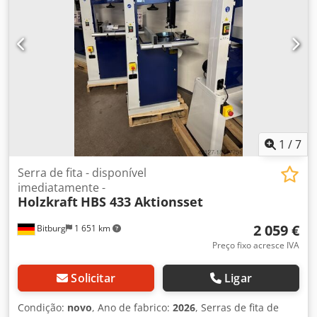
1
/
7
Serra de fita - disponível
imediatamente -
Holzkraft
HBS 433 Aktionsset
2 059 €
Bitburg
1 651 km
Preço fixo acresce IVA
Solicitar
Ligar
Condição:
novo
, Ano de fabrico:
2026
, Serras de fita de