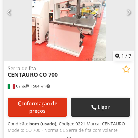
850 x 2400 mm (altura) Peso: 580 kg
1
/
7
Serra de fita
CENTAURO
CO 700
Cantù
1 584 km
Informação de
Ligar
preços
Condição:
bom (usado)
, Código: 0221 Marca: CENTAURO
Modelo: CO 700 - Norma CE Serra de fita com volante
coberto para corte de materiais de madeira, marcenaria,