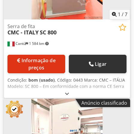
1
/
7
Serra de fita
CMC - ITALY
SC 800
Cantù
1 584 km
Informação de
Ligar
preços
Condição:
bom (usado)
, Código: 0443 Marca: CMC – ITÁLIA
Modelo: SC 800 – Em conformidade com a norma CE Serra
de fita com roda coberta para corte de madeira, trabalhos
de carpintaria, móveis, estruturas, plásticos, alumínio e
Anúncio classificado
outros materiais – Em conformidade com a norma CE
Dedpfezlqrfjx Af Rjck Especificações técnicas: Diâmetro do
volante: 800 mm Dimensões da mesa de trabalho: 710 x
1110 mm Altura de corte: 450 mm Comprimento da
lâmina: 5620 mm Motor: 5,5 cv Dimensões totais: 1450 x