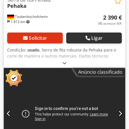
Pehaka
2 390 €
Tauberbischofsheim
1 812 km
VB acresce IVA
Solicitar
Ligar
Condição:
usado
, Serra de fita robusta da Pehaka para o
corte de madeira e outros materiais. Dados técnicos:
Dsdpfx Aezryvgsf Rjck - Diâmetro da roda: 800 mm - Motor:
3 kW - Altura máxima de passagem: aproximadamente 350
Anúncio classificado
mm