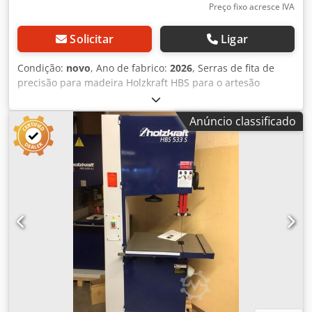
Preço fixo acresce IVA
Solicitar
Ligar
Condição:
novo
, Ano de fabrico:
2026
, Serras de fita de
precisão para madeira Holzkraft HBS para o artesão
Qualidade superior, acabamento e relação preço-
desempenho Funcionamento particularmente silencioso e
Anúncio classificado
preciso graças à carcaça da máquina sem torção Mesa de
serra em ferro fundido cinza de grandes dimensões, feita
de uma só peça, com superfície precisamente retificada e
polida. Tensionamento rápido da fita de serra através de
alavanca excêntrica na parte traseira da máquina Com
duas velocidades como padrão Guias de fita de serra de 3
rolos precisos, padrão na parte superior e inferior da HBS
351 Ajuste rápido da altura de corte através de botão
rotativo e cremalheira com escala milimétrica Batente
paralelo de alumínio de funcionamento suave com fixação
rápida excêntrica e lupa Batente de ângulo de esquadria
padrão, ajustável em 60 graus em ambos os lados Batente
paralelo em alumínio com fixação rápida excêntrica