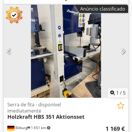
móveis, mobiliário, caixilhos de janelas, portas, plásticos,
Anúncio classificado
alumínio, materiais compósitos e diversos – Norma CE
Dados técnicos: Diâmetro dos volantes (mm): 700 Largura
dos volantes (mm): 40 Dcodpfjzligzsx Af Rek Altura máxima
de corte (mm): 435 Altura da mesa de trabalho ao solo
(mm): 940 Comprimento mínimo/máximo da lâmina (mm):
5040/5180 Potência do motor (Hp): 4 Diâmetro da boca de
sucção (mm): 100 Mesa inclinável Dimensões totais (mm):
1350 x 800 x 2300 (A) Peso (kg): 400
1
/
5
Serra de fita - disponível
imediatamente
Holzkraft
HBS 351 Aktionsset
1 169 €
Bitburg
1 651 km