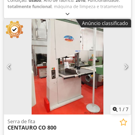
Condição:
usado
, Ano de fabrico:
2010
, Funcionalidade:
totalmente funcional
, máquina de limpeza e tratamento
de superfícies equipada com: 4 escovas, diâmetro 400 mm
ajuste elétrico da altura das escovas possibilidade de
Anúncio classificado
oscilação motorização reforçada variador de velocidade
nas escovas Dsdpfjzi Iivsx Af Reck
1
/
7
Serra de fita
CENTAURO
CO 800