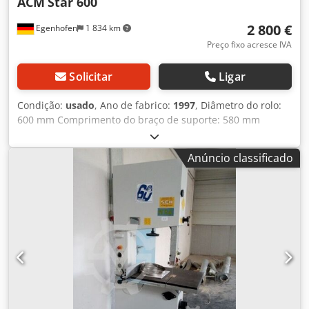
ACM
Star 600
2 800 €
Egenhofen
1 834 km
Preço fixo acresce IVA
Solicitar
Ligar
Condição:
usado
, Ano de fabrico:
1997
, Diâmetro do rolo:
600 mm Comprimento do braço de suporte: 580 mm
Profundidade de corte: Dodozqyxfepfx Af Rsck Mesa com
inclinação: sim Velocidade da correia: Potência do motor:
Anúncio classificado
2,2 kW Freio do motor: sim / automático Conexão de
extração de pó: 100 mm e 120 mm Comprimento da
máquina: 1150 mm Largura da máquina: 850 mm Altura
da máquina: 2100 mm Peso: 200 kg