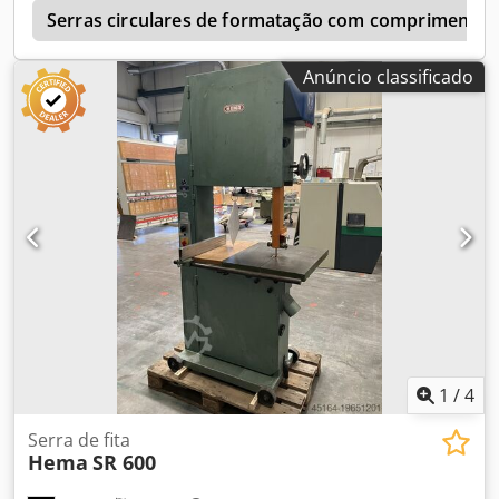
r
Serras circulares de formatação com comprimento 
Anúncio classificado
1
/
4
Serra de fita
Hema
SR 600