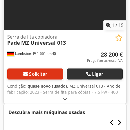
1
/
15
Serra de fita copiadora
Pade
MZ Universal 013
28 200 €
Lambsborn
1 661 km
Preço fixo acresce IVA
Solicitar
Ligar
Condição:
quase novo (usado)
, MZ Universal 013 - Ano de
fabricação: 2023 - Serra de fita para cópias - 7,5 kW - 400
Volts Dcodpfezqgkzox Af Rok - Ângulo de corte a laser
+45°/-45° - Preço novo: 54.000 € - Dimensões: 3800 x 2300 x
2470 (A) - Peso: 2000 kg
Descubra mais máquinas usadas