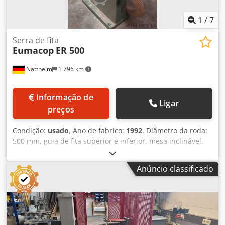
1
/
7
Serra de fita
Eumacop
ER 500
Nattheim
1 796 km
Informação de
Ligar
preços
Condição:
usado
, Ano de fabrico:
1992
, Diâmetro da roda:
500 mm, guia de fita superior e inferior, mesa inclinável.
Local de armazenamento: Nattheim Dcedpfxew D Aw Hj Af
Rek
Anúncio classificado