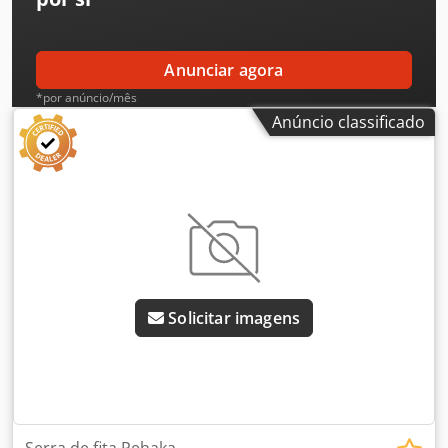
Anunciar agora
*por anúncio/mês
Anúncio classificado
Solicitar imagens
Serra de fita Pehaka