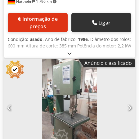
Nattheim
1 796 km
Informação de
Ligar
preços
Condição:
usado
, Ano de fabrico:
1986
, Diâmetro dos rolos:
600 mm Altura de corte: 385 mm Potência do motor: 2,2 kW
Mesa inclinável Dimensões da mesa: 540 x 600 mm Altura
total: 2100 mm Peso: aprox. 260 kg Local de
Anúncio classificado
armazenamento: Nattheim Dcjdpjw D Aybsfx Af Rek