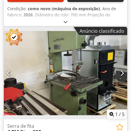
Condição:
como novo (máquina de exposição)
, Ano de
fabrico:
2026
, Diâmetro do rolo: 700 mm Projeção do
suporte: 670 mm Profundidade de corte: 430mm Tabela
inclinável: sim 0 a + 20 Tamanho da mesa: 700 x 930 mm
Anúncio classificado
Velocidade da correia: 18 m/min Potência do motor: 3 kW /
400V Freio motor: sim / automático Conexão de sucção: 2 x
100mm Dedpfxjhpl Tqs Af Rock Comprimento da máquina:
1260 mm Largura da máquina: 750 mm Altura da
máquina: 2230 mm Peso: 420 kg
1
/
5
Serra de fita