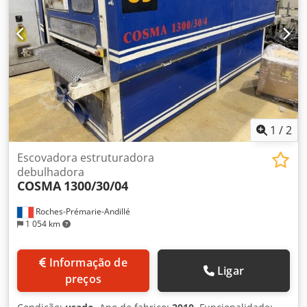
1
/
2
Escovadora estruturadora
debulhadora
COSMA
1300/30/04
Roches-Prémarie-Andillé
1 054 km
Informação de
Ligar
preços