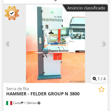
lâminas 380 V
Anúncio classificado
1
/
4
Serra de fita
HAMMER - FELDER GROUP
N 3800
Cantù
1 584 km