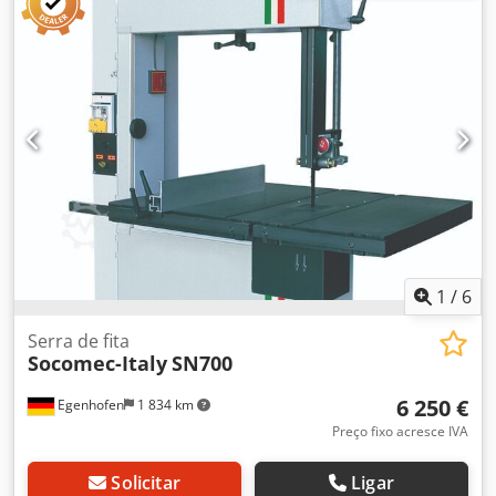
m/min Potência do motor: 2 kW / 400V Travão do motor:
sim / automático Conexão de exaustão: 2 x 100 mm
Comprimento da máquina: 920 mm Largura da máquina:
600 mm Altura da máquina: 1880 mm Peso: 215 kg
1
/
6
Serra de fita
Socomec-Italy
SN700
6 250 €
Egenhofen
1 834 km
Preço fixo acresce IVA
Solicitar
Ligar