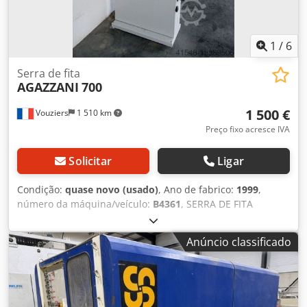
1
/
6
Serra de fita
AGAZZANI
700
1 500 €
Vouziers
1 510 km
Preço fixo acresce IVA
Solicitar
Ligar
Condição:
quase novo (usado)
, Ano de fabrico:
1999
,
número da máquina/veículo:
B4361
, SERRA DE FITA
AGAZZANI, modelo 700 Diâmetro da lâmina: 700 mm
Dedpfx Afjzq Akkj Rjck Altura de corte: 405 mm Largura de
Anúncio classificado
corte: 680 mm Velocidade da lâmina: 1570 RPM Velocidade
de rotação: 715 RPM Dimensões: 1290x730x2270 mm Peso:
400 kg Tensão de alimentação: 400 V Potência: 3 kW
Disponível para visualização nas Ardenas.