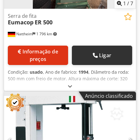
1
/
7
Serra de fita
Eumacop
ER 500
Nattheim
1 796 km
Informação de
Ligar
preços
Condição:
usado
, Ano de fabrico:
1994
, Diâmetro da roda:
500 mm com freio de motor. Altura máxima de corte: 320
mm. Lado do suporte: esquerdo, superior e inferior, guias
APPA. Motor: 1,5 kW. Mesa inclinável. Dispositivo de
Anúncio classificado
deslocação. Rodas de transporte com indicador de tensão
da lâmina. Comprimento da lâmina: mínimo 4040 mm,
máximo 4140 mm. Local de armazenamento: Nattheim.
Dsdpfx Aswl D S Uef Rock