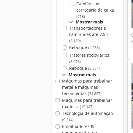
Camião com
carroçaria de caixa
(713)
Mostrar mais
Transportadores e
caminhões até 7,5 t
(8 180)
Reboque
(4 286)
Tratores rodoviários
(3 678)
Reboque
(2 554)
Mostrar mais
Máquinas para trabalhar
metal e máquinas-
ferramentas
(31 897)
Máquinas para trabalhar
madeira
(12 147)
Tecnologia de automação
(9 214)
Empilhadores &
equipamentos de