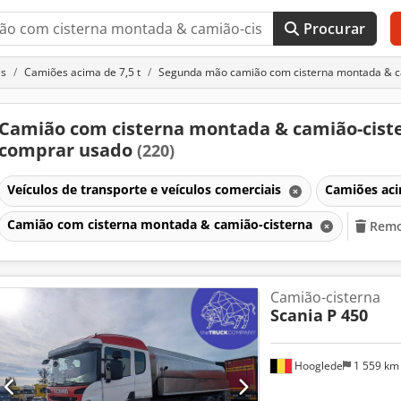
Procurar
is
Camiões acima de 7,5 t
Segunda mão camião com cisterna montada & c
Camião com cisterna montada & camião-cist
comprar usado
(220)
Veículos de transporte e veículos comerciais
Camiões aci
Camião com cisterna montada & camião-cisterna
Remo
Camião-cisterna
Scania
P 450
Hooglede
1 559 k