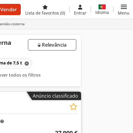
Vender
Idioma
Lista de favoritos
(0)
Entrar
Menu
amião-cisterna
erna
Relevância
ma de 7,5 t
ver todos os filtros
Anúncio classificado
m
27 900 €