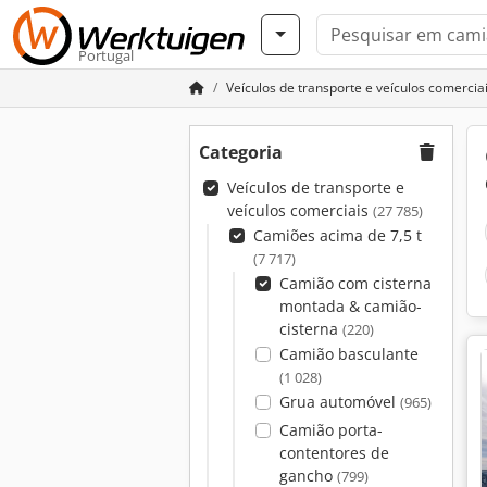
Portugal
Veículos de transporte e veículos comercia
Categoria
Veículos de transporte e
veículos comerciais
(27 785)
Camiões acima de 7,5 t
(7 717)
Camião com cisterna
montada & camião-
cisterna
(220)
Camião basculante
(1 028)
Grua automóvel
(965)
Camião porta-
contentores de
gancho
(799)