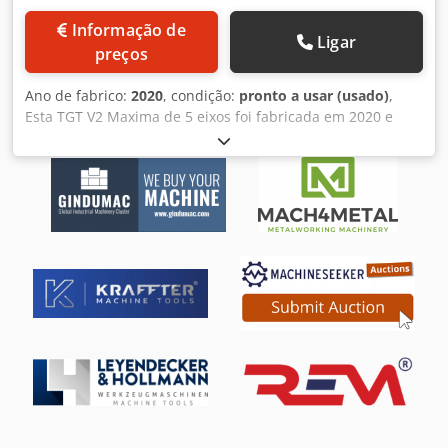
Informação de
Ligar
preços
Ano de fabrico:
2020
, condição:
pronto a usar (usado)
,
Esta TGT V2 Maxima de 5 eixos foi fabricada em 2020 e
está em perfeitas condições. Possui um sistema de
extração de névoa de moagem ELBARON e inclui pinças
para diâmetros até 20 mm. Os extras incluem paletes de
robô, fuso sobressalente e pacotes de rodas de lixa.
Considere a oportunidade de comprar esta TGT V2
Maxima. Contacte-nos para mais informações.
Equipamento adicional • Sistema de extração de névoa de
retificação ELBARON / Paletes para robôs / Pinças para
todos os diâmetros comuns até 20 mm / Fuso
sobresselente / Pacotes de discos de lixa e respectivos
discos de lixa (aprox. 25 peças) Benefícios da máquina
Benefícios técnicos da máquina • Tempo de
funcionamento: 42000 minutos • Máquina em perfeitas
condições / fuso sobresselente original disponível,
eliminando tempos de espera para manutenção do fuso /