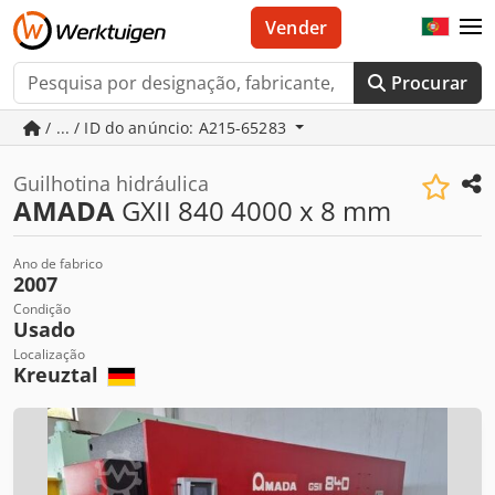
Vender
Procurar
/ ... / ID do anúncio: A215-65283
Guilhotina hidráulica
AMADA
GXII 840 4000 x 8 mm
Ano de fabrico
2007
Condição
Usado
Localização
Kreuztal