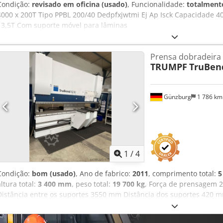
Condição:
revisado em oficina (usado)
, Funcionalidade:
totalmente
4000 x 200T Tipo PPBL 200/40 Dedpfxjwtmi Ej Ap Isck Capacidade 
13,5T Com suporte móvel para lâminas
Prensa dobradeira
TRUMPF
TruBen
Günzburg
1 786 k
1
/
4
Condição:
bom (usado)
, Ano de fabrico:
2011
, comprimento total:
5
altura total:
3 400 mm
, peso total:
19 700 kg
, Força de prensagem 
Distância entre os suportes 3550 mm Distância dos suportes 420 m
ModEva 10S Peso da máquina (aprox.) 19700 kg Dimensões 5100 x 
Equipamento/Acessórios: - Fixação automática de ferramentas po