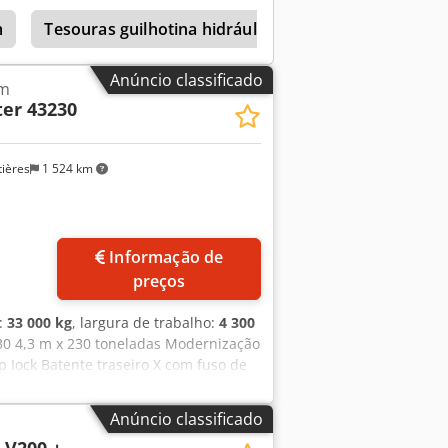
• Cursos por minuto: 6/min
m
Tesouras guilhotina hidráulicas, capacidade de cor
pacidade do depósito de óleo: 150 L •
312 kg Technical Specification Bending
Anúncio classificado
em
er 43230
ières
1 524 km
Informação de
preços
l:
33 000 kg
, largura de trabalho:
4 300
30 4,3 m x 230 toneladas Modernização
Iock Batente traseiro X com fuso de
Máquina projetada para ferramentas
Anúncio classificado