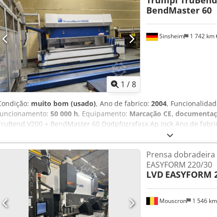
Trumpf
TruBend
BendMaster 60
Sinsheim
1 742 km
1
/
8
Condição:
muito bom (usado)
, Ano de fabrico:
2004
, Funcionalida
funcionamento:
50 000 h
, Equipamento:
Marcação CE, documentaç
TruBend V200 + BendMaster 60 Dodpfozrxfasx Ap Iock Ano de fabric
2000 kN Curso máx.: 365 mm Pressão de operação máx.: 340 bar 1
1 unidade B0106A0073 = TRB V200-6A 1 unidade de proteção, inclu
Prensa dobradeira 
plataforma móvel BendMaster, 14 metros, em segmentos de 2 metro
EASYFORM 220/30
Trumpf
LVD
EASYFORM 2
Mouscron
1 546 k