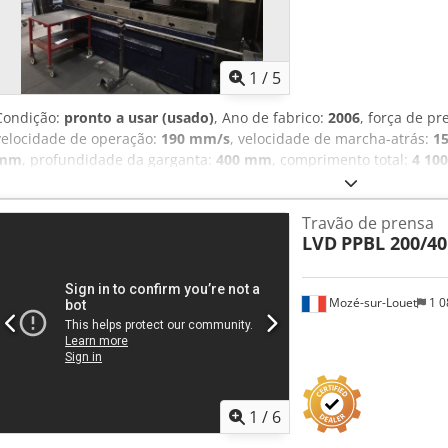
1
/
5
Condição:
pronto a usar (usado)
, Ano de fabrico:
2006
, força de p
velocidade de operação:
190 mm/s
, velocidade de marcha-atrás:
1
mm
, profundidade da garganta:
400 mm
, comprimento total:
4 10
total:
2 600 mm
, Equipamento:
Marcação CE, documentação / man
Djdpfx Ajzqz Emop Ieck Controlo CNC nos eixos Y1, Y2, X, R, Z1 e 
Travão de prensa
Braçadeira superior hidráulica RFA Braçadeira inferior hidráulica 
LVD
PPBL 200/40
Mozé-sur-Louet
1 0
1
/
6