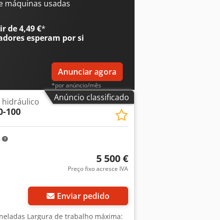
 2 (lado direito e esquerdo) -
e máquinas usadas
, Xm, X delta, R, Z1, Z2
r de 4,49 €
*
adores
esperam por si
Anunciar agora
*por anúncio/mês
Anúncio classificado
 hidráulico
0-100
m
5 500 €
Preço fixo acresce IVA
Enviar pedido
oneladas Largura de trabalho máxima: