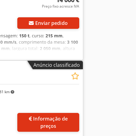
Preço fixo acresce IVA
Enviar pedido
rensagem:
150 t
, curso:
215 mm
,
50 mm/s
, comprimento da mesa:
3 100
0 mm
, largura total:
2 050 mm
, altura
ual
, Capacidade: 3100 x 150 toneladas
Z2 Controlo CNC Cybelec ModEva 12
Anúncio classificado
Wila de 13 mm
81 km
Informação de
preços