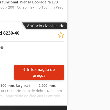
 funcional
, Prensa Dobradeira LVD
4000 x 200T Curso máximo 150 mm Peso
Anúncio classificado
d 8230-40
m
Informação de
preços
 100 mm
, largura total:
2 200 mm
,
230 t Comprimento de dobra 4050 mm
m Capacidade de óleo 400 l Controlo
2160 x 3420 mm Dcodpfsztafqex Ap Isk
r via pneumática - Bombeamento