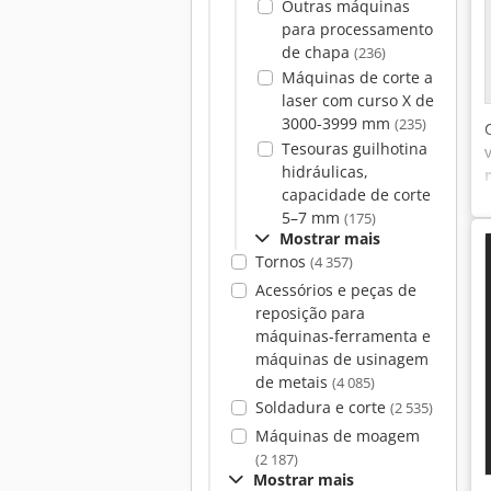
Outras máquinas
para processamento
de chapa
(236)
Máquinas de corte a
laser com curso X de
3000-3999 mm
(235)
Tesouras guilhotina
hidráulicas,
capacidade de corte
5–7 mm
(175)
Mostrar mais
Tornos
(4 357)
Acessórios e peças de
reposição para
máquinas-ferramenta e
máquinas de usinagem
de metais
(4 085)
Soldadura e corte
(2 535)
Máquinas de moagem
(2 187)
Mostrar mais