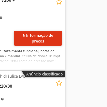
 V200 +
Informação de
preços
de:
totalmente funcional
, horas de
ão / manual
, Célula de dobra Trumpf
ação: 2004 Força de pressão máx.:
 unidade B0401A0009 = BendMaster 60
indo iluminação 1 unidade de
Anúncio classificado
hidráulica LVD
s 1 unidade de controlo da instalação
20/30
m