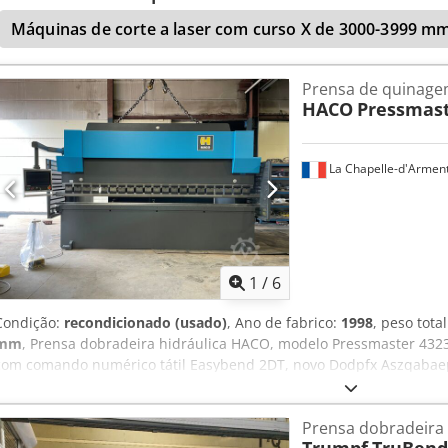
nos para mais informações. • Sistema de controlo: Durma ENC 310 
Máquinas de corte a laser com curso X de 3000-3999 m
Dcjdszpbaujpfx Ap Isk • Pressão máxima: 295 kg/cm² (4278 psi) • Ca
Peso da ferramenta superior: 173 kg • Peso da ferramenta inferior: 
Length 4050 mm
Prensa de quinag
HACO
Pressmast
La Chapelle-d'Arment
1
/
6
Condição:
recondicionado (usado)
, Ano de fabrico:
1998
, peso tota
mm
, Prensa dobradeira hidráulica HACO, modelo Pressmaster 432
com comando numérico tátil Easybend 2DT, novo Dodpfx Aszqabaep 
esferas Mesa de calibração manual 2 suportes dianteiros móveis 
europeias padrão.
Prensa dobradeira