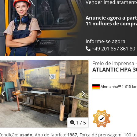
motorizado - Laser de segurança Akas-Fiessler - Auxílio de dobra 1 e
Vender imediatament
Deslocamento de matrizes m1 e m2 - Controlado por eixos: Y1, Y2, Xs
Anuncie agora a parti
11 milhões de compr
Informe-se agora
+49 201 857 861 80
Freio de imprensa -
ATLANTIC
HPA 3
Alemanha
1 818 k
1
/
5
Condição:
usado
, Ano de fabrico:
1987
, Força de prensagem: 100 t