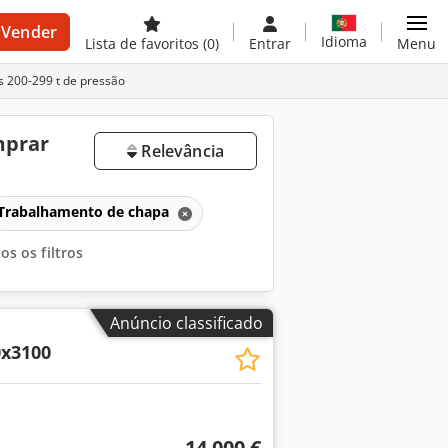
Vender
Idioma
Lista de favoritos
(0)
Entrar
Menu
 200-299 t de pressão
mprar
Relevância
Trabalhamento de chapa
s os filtros
Anúncio classificado
0x3100
14 000 €