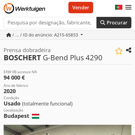
Vender
Procurar
/ ... / ID do anúncio: A215-65853
Prensa dobradeira
BOSCHERT
G-Bend Plus 4290
EXW VB acresce IVA
94 000 €
Ano de fabrico
2020
Condição
Usado
(totalmente funcional)
Localização
Budapest