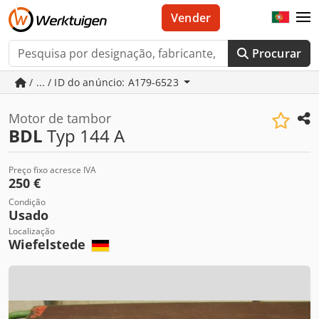
Vender
Procurar
/ ... / ID do anúncio: A179-6523
Motor de tambor
BDL
Typ 144 A
Preço fixo acresce IVA
250 €
Condição
Usado
Localização
Wiefelstede