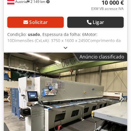
10 000 €
Áustria
2 149 km
EXW VB acresce IVA
Solicitar
Ligar
Condição:
usado
, Espessura da folha: 6Motor:
10Dimensões (CxLxA): 3750 x 1600 x 2450Comprimento da
folha: 3050Peso aprox.: 4800Descrição:Cisalhamento -
hidráulico ATLANTIC ATS 3000 Máquina usada Largura da
Anúncio classificado
chapa: 3050 mm Espessura da chapa: 6,0 mm Espessura
da chapa para aço inoxidável: 4,0 mm Ângulo de corte: 0,5
- 3,0 ° Dispositivo de fixação: 18 peças Número de cursos: 9
/ 14 cursos/min Medidor de altura - ajustável: máx. 750
mm Controlo: conv. Potência do motor: 10,0 kW Peso: 4800
kg Dodsu Uwyyjpfx Ahnowa Dimensões L-W-H: 3750 x 1600
x 2450 mm bom estado de conservação () Equipamento: -
electro-hidráulica / guiada - painel de controlo frontal, à
esquerda - fácil de operar - com regulação electro-
hidráulica do ângulo de corte - com regulação manual do
intervalo de corte, a partir da traseira - calibre traseiro
electromotorizado 10-750 mm - com indicação analógica