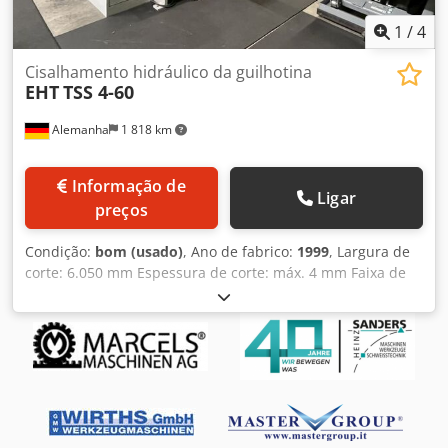
da posição + volante para ajuste fino - 1x vedação lateral
robusta - 1x pedal de acionamento livre - Proteção frontal
1
/
4
contra o contacto dos dedos - 2x botão frontal de
PARAGEM DE EMERGÊNCIA
Cisalhamento hidráulico da guilhotina
EHT
TSS 4-60
Alemanha
1 818 km
Informação de
Ligar
preços
Condição:
bom (usado)
, Ano de fabrico:
1999
, Largura de
corte: 6.050 mm Espessura de corte: máx. 4 mm Faixa de
batente: 10 - 1.000 mm Djdpfx Ahewzvntjnswa