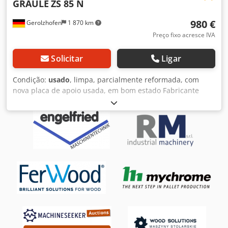
GRAULE
ZS 85 N
980 €
Gerolzhofen
1 870 km
Preço fixo acresce IVA
Solicitar
Ligar
Condição:
usado
, limpa, parcialmente reformada, com
nova placa de apoio usada, em bom estado Fabricante
Graule Tipo ZS 85 N Certificação GS Motor 2,5 kW 220 V
Altura de corte aprox. 85 mm Comprimento de corte aprox.
350 mm Diâmetro da lâmina aprox. 300 mm Giratório à
direita Giratório à esquerda Inclinável até 45° Dsdpow En
Igjfx Ab Sock Local de armazenamento: 97447 Gerolzhofen,
livre carregado, sem embalagem Entrega no estado atual
conforme inspecionada, sem garantia nem
responsabilidade