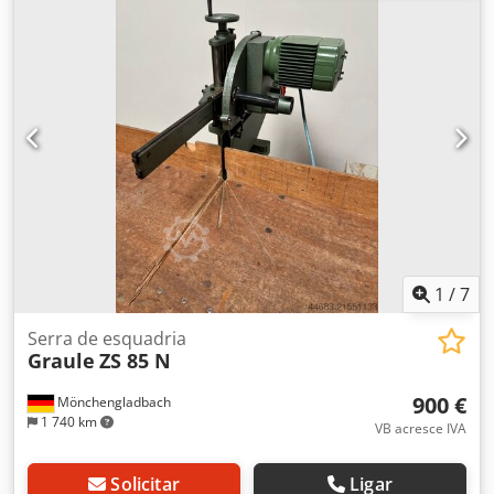
1
/
7
Serra de esquadria
Graule
ZS 85 N
900 €
Mönchengladbach
1 740 km
VB acresce IVA
Solicitar
Ligar