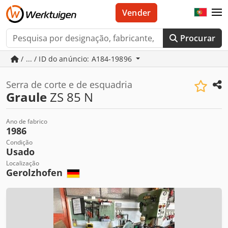
Vender
Procurar
/ ... / ID do anúncio: A184-19896
Serra de corte e de esquadria
Graule
ZS 85 N
Ano de fabrico
1986
Condição
Usado
Localização
Gerolzhofen