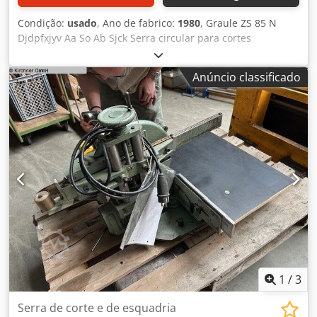
Condição:
usado
, Ano de fabrico:
1980
, Graule ZS 85 N
Djdpfxjyv Aa So Ab Sjck Serra circular para cortes
transversais e em esquadria, inclinável ~ Ano de
fabricação 1980 400 Volts trifásico, 2 kW Diâmetro da
Anúncio classificado
lâmina 350 mm, furo 30 mm Altura de corte 85 mm,
Comprimento de corte 380 mm a 90° Comprimento de
corte 270 mm a 45° Bocal de extração D = 100 mm
1
/
3
Serra de corte e de esquadria