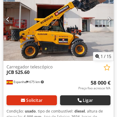
1
/
15
Carregador telescópico
JCB
525.60
58 000 €
Espanha
675 km
Preço fixo acresce IVA
Solicitar
Ligar
Condição:
usado
, tipo de combustível:
diesel
, altura de
elevação:
6 000 mm
, Ano de fabrico:
2024
, horas de