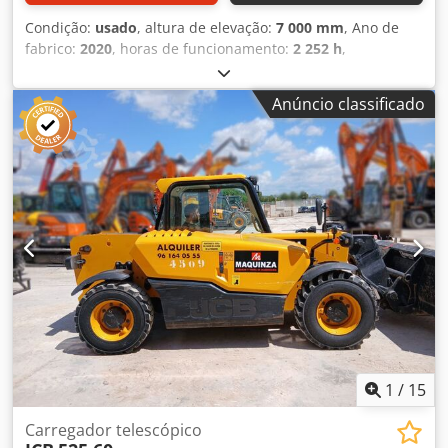
Condição:
usado
, altura de elevação:
7 000 mm
, Ano de
fabrico:
2020
, horas de funcionamento:
2 252 h
,
capacidade de carga:
2 500 kg
, Equipamento:
cabina
, JCB
525-60 Ano de fabrico 2020 2.253 horas de funcionamento
Anúncio classificado
3 circuitos hidráulicos 3 modos de direção – dianteira,
movimento caranguejo, todas as rodas direcionais Altura
de elevação 6 m Dksdjyq A Svjpfx Aqler Capacidade de
carga 2,5 t Preço 37.900,00 € líquido Visita possível a
qualquer momento mediante marcação prévia por
telefone. Todas as informações fornecidas sem garantia.
1
/
15
Carregador telescópico