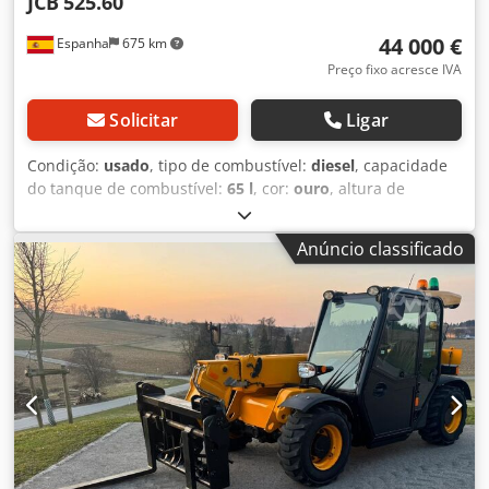
JCB
525.60
44 000 €
Espanha
675 km
Preço fixo acresce IVA
Solicitar
Ligar
Condição:
usado
, tipo de combustível:
diesel
, capacidade
do tanque de combustível:
65 l
, cor:
ouro
, altura de
elevação:
6 000 mm
, configuração de eixo:
4x4
, Ano de
fabrico:
2023
, horas de funcionamento:
2 100 h
,
Anúncio classificado
Equipamento:
tração integral
, Peso em vazio: 5.490 kg
Carga útil: 2.500 kg Peso bruto total (zGG): 7.990 kg
Dimensões (C x L x A): 400 x 184 x 189 cm Dkjdpfx Aey Tak
Noqlor