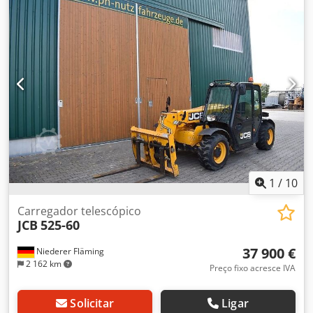
Carga útil: 2.500 kg Peso bruto total (zGG): 7.990 kg Dkjdjy
Hgxyepfx Aqljr Dimensões (C x L x A): 400 x 184 x 189 cm
1
/
10
Carregador telescópico
JCB
525-60
37 900 €
Niederer Fläming
2 162 km
Preço fixo acresce IVA
Solicitar
Ligar