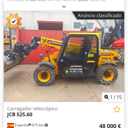
funcionamento:
1 300 h
, Peso em vazio: 5.490 kg Carga útil:
2.500 kg Peso bruto total (zGG): 7.990 kg Dedpfxszmycco
Anúncio classificado
Aqlokr Dimensões (C x L x A): 400 x 184 x 189 cm
1
/
15
Carregador telescópico
JCB
525.60
48 000 €
Espanha
675 km