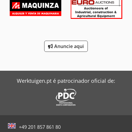
L x A): 3,38 m x 1,84 m x 1,89 m Peso total: 5580 kg Potência
do motor: 55 kW Cilindrada: 2,5 l Velocidade de
deslocação: 30 km/h Totalmente operacional, sinais gerais
de uso
Anuncie aqui
Werktuigen.pt é patrocinador oficial de:
+49 201 857 861 80