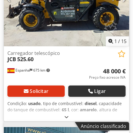
800 kg Dimensões totais (C x L x A): 3,38 m x 1,84 m x 1,89
m Peso total: 5580 kg Potência do motor: 55 kW Cilindrada:
2,5 l Dodpfx Aezmdx Ieqlokr Velocidade de deslocação: 30
km/h Totalmente operacional, sinais gerais de uso
1
/
15
Carregador telescópico
JCB
525.60
48 000 €
Espanha
675 km
Preço fixo acresce IVA
Solicitar
Ligar
Condição:
usado
, tipo de combustível:
diesel
, capacidade
do tanque de combustível:
65 l
, cor:
amarelo
, altura de
elevação:
6 000 mm
, configuração de eixo:
4x4
, Ano de
fabrico:
2023
, horas de funcionamento:
2 630 h
,
Anúncio classificado
Equipamento:
tração integral
, Peso em vazio: 5.490 kg