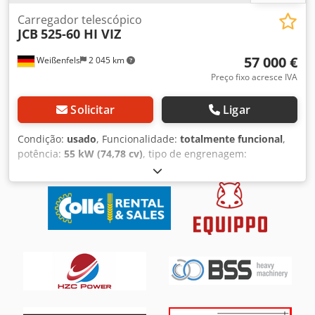
Carregador telescópico
JCB
525-60 HI VIZ
57 000 €
Weißenfels
2 045 km
Preço fixo acresce IVA
Solicitar
Ligar
Condição:
usado
, Funcionalidade:
totalmente funcional
,
potência:
55 kW (74,78 cv)
, tipo de engrenagem:
hidrostático
, tipo de combustível:
diesel
, cor:
amarelo
,
peso total:
5 580 kg
, altura de elevação:
6 000 mm
,
número de lugares:
1
, Ano de fabrico:
2022
, número da
máquina/veículo:
2487158
, Equipamento:
Verificação de
segurança UVV, cabina, tração integral
, Dados técnicos
Ano de fabrico: 2022 Altura de trabalho: 6,00 m
Dodsyqzlzopfx Aqljkr Centro de carga: 500 mm Capacidade
máxima de carga: 2500 kg Capacidade máxima de carga à
altura máxima de elevação: 2000 kg Capacidade máxima
de carga ao alcance máximo: 800 kg Dimensões totais (C x