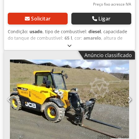
Preço fixo acresce IVA
Solicitar
Ligar
Condição:
usado
, tipo de combustível:
diesel
, capacidade
do tanque de combustível:
65 l
, cor:
amarelo
, altura de
elevação:
6 000 mm
, Ano de fabrico:
2023
, horas de
funcionamento:
2 770 h
, Peso em vazio: 5.490 kg Carga útil:
Anúncio classificado
2.500 kg Dkedpfxoykq Dae Aqljr Peso bruto total (zGG):
7.990 kg Dimensões (C x L x A): 400 x 184 x 189 cm