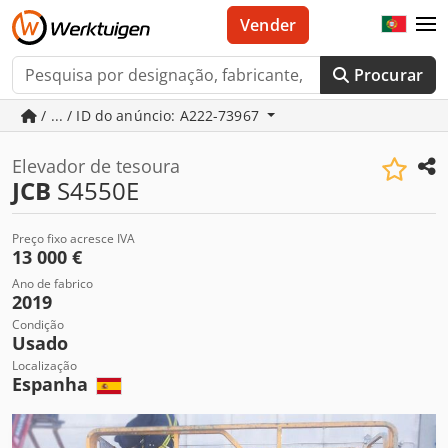
Vender
Procurar
/ ... / ID do anúncio: A222-73967
Elevador de tesoura
JCB
S4550E
Preço fixo acresce IVA
13 000 €
Ano de fabrico
2019
Condição
Usado
Localização
Espanha