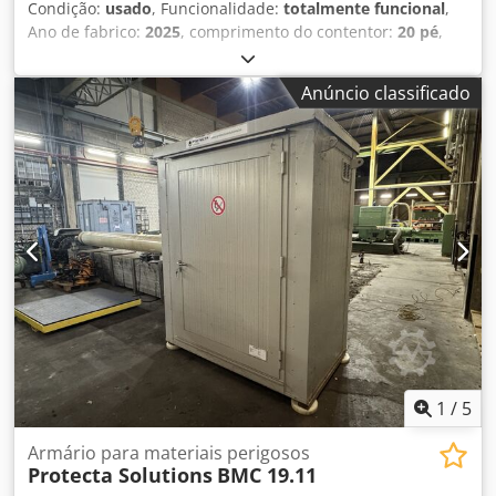
Condição:
usado
, Funcionalidade:
totalmente funcional
,
Ano de fabrico:
2025
, comprimento do contentor:
20 pé
,
cor:
branco
, peso total:
1 500 kg
, - Contentor de escritório
usado - +Chassis de transporte, ano de fabrico 2025 - Cor
Anúncio classificado
do contentor: branco - Cor do chassis de transporte:
cinzento - Todas as ligações de 16 & 32 amperes e corrente
de iluminação disponíveis - Pode ser comprado
separadamente - É transportado de local para local por
meio de camião de gancho basculante Codpfxeyxnwbo
Ahtjha
1
/
5
Armário para materiais perigosos
Protecta Solutions
BMC 19.11