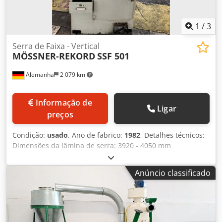
1
/
3
Serra de Faixa - Vertical
MÖSSNER-REKORD
SSF 501
Alemanha
2 079 km
Informação de
Ligar
preços
Condição:
usado
, Ano de fabrico:
1982
, Detalhes técnicos:
Dimensões da lâmina de serra: 3920 - 4050 mm
Profundidade de garganta: 500 mm Altura da peça de
trabalho: 400 mm Mesa inclinável: 15 - 30 graus Altura de
Anúncio classificado
corte: 400 mm Velocidade da fita: 15 - 940 m/min
Chsdpfxsyzpkne Ahtoa Dimensão da mesa: 800 x 820 mm
Peso da máquina aprox.: 1000 kg Dimensões da máquina
aprox. CxLxA: 1,3 x 1,3 x 2,2 m