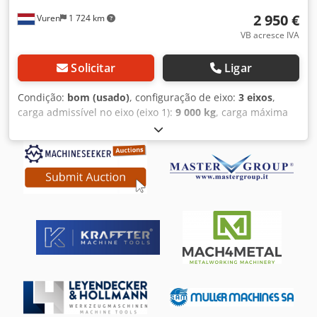
2 950 €
Vuren
1 724 km
VB acresce IVA
Solicitar
Ligar
Condição:
bom (usado)
, configuração de eixo:
3 eixos
,
carga admissível no eixo (eixo 1):
9 000 kg
, carga máxima
permitida por eixo (eixo 2):
9 000 kg
, carga máxima
admissível no eixo (eixo 3):
9 000 kg
, primeira matrícula:
03/1999
, largura total:
2 500 mm
, suspensão:
ar
, cor:
vermelho
, Ano de fabrico:
1999
, Equipamento:
ABS
,
Configuração do eixo Marca dos eixos: SAF Travões: travões
de tambor Suspensão: suspensão pneumática Eixo traseiro
1: eixo elevatório; Carga máxima por eixo: 9.000 kg Eixo
traseiro 2: Carga máxima por eixo: 9.000 kg Eixo traseiro 3:
Carga máxima por eixo: 9.000 kg Pesos Peso vazio: 6.430 kg
Cedpfx Ahox D A Nystjha Capacidade de carga: 32.570 kg
Peso bruto total: 39.000 kg Funcional Estrutura extensível:
sim Condição Estado técnico: bom Estado visual: bom
Identificação Matrícula: OF-99-XP Mais informações Entre