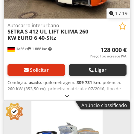
1
/
19
Autocarro interurbano
SETRA
S 412 UL LIFT KLIMA 260
KW EURO 6 40-SItz
128 000 €
Haßfurt
1 888 km
Preço fixo acresce IVA
Solicitar
Ligar
Condição:
usado
, quilometragem:
309 731 km
, potência:
260 kW (353,50 cv)
, primeira matrícula:
07/2016
, tipo de
combustível:
diesel
, número de lugares:
40
, tipo de
engrenagem:
automático
, classe de emissão:
Euro 6
,
Anúncio classificado
travões:
retardador
, Equipamento:
ABS, aquecedor
estacionário, ar condicionado
, * Nosso número interno:
1123 * S 412 UL * 1º registo: 07/2016 * 260 kW / EURO 6 *
Retarder * Elevação / rebaixamento / kneeling
(ajoelhamento) * Baixa quilometragem! * 40 assentos com