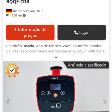
BQQE-CDB
Biebesheim am Rhein
1 750 km
Informação de
Ligar
preços
Condição:
usado
, Ano de fabrico:
2021
, Grundfos bomba
de rotor seco controlada eletronicamente TPE3 40-80 S-A-F-
A-BQQE-CDB Art. 99272194 Bomba inline monobloco com
motor MGE de velocidade controlada PN16. 3 x 380-500 V
Anúncio classificado
DN100 com motor MGE90SC 2-56C-IA-150 P.C.: 2114
Oferecemos a bomba de rotor seco controlada
eletronicamente da Grundfos. ⭐︎ Estado: bom (usado) A
bomba de rotor seco controlada eletronicamente está
usada, mas pronta para uso. A bomba funcionava
perfeitamente até ser retirada há algumas semanas.
Cedpfsyf Hf Nsx Ahtjha Fabricante: Grundfos Tipo: TPE3
40-80 S-A-F-A-BQQE-CDB Descrição: bomba inline
monobloco com motor MGE de velocidade controlada