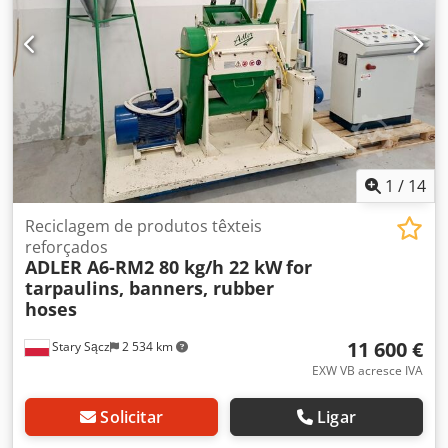
1
/
14
Reciclagem de produtos têxteis
reforçados
ADLER A6-RM2 80 kg/h 22 kW
for
tarpaulins, banners, rubber
hoses
11 600 €
Stary Sącz
2 534 km
EXW VB acresce IVA
Solicitar
Ligar