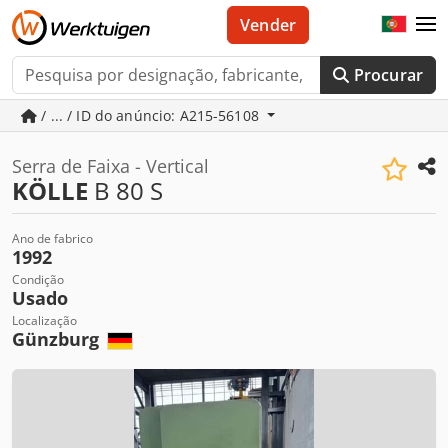
Vender
Procurar
/ ... / ID do anúncio: A215-56108
Serra de Faixa - Vertical
KÖLLE
B 80 S
Ano de fabrico
1992
Condição
Usado
Localização
Günzburg