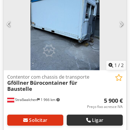
condicionado
, Item de estoque não utilizado: KSB Calio S
25-40. Bomba de aquecimento e água potável altamente
eficiente para uso com economia de energia em sistemas
de aquecimento e água potável. O design compacto e a
alta eficiência garantem uma solução econômica e
duradoura. Chsdpfjv Tm Hfex Ahtea Tipo: Calio S 25-40
Número da máquina: 29134756 Número do produto:
2018w25.000298 Diâmetro nominal: DN 25 Altura máxima:
4,9 m Voltagem: 230 V Bomba de circulação eficiente e com
velocidade controlada Controle integrado para
desempenho otimizado
1
/
2
Contentor com chassis de transporte
Gföllner
Bürocontainer für
Baustelle
5 900 €
Straßwalchen
1 966 km
Preço fixo acresce IVA
Solicitar
Ligar