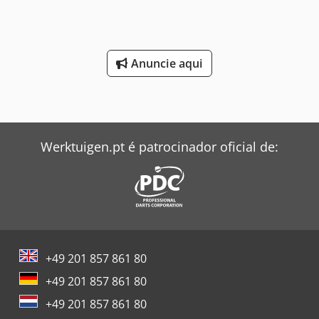
em contato com Arie para mais informações. = Outras
opções e acessórios = - Eixo elevatório - Suspensão
pneumática - Twist-locks
Anuncie aqui
Werktuigen.pt é patrocinador oficial de:
+49 201 857 861 80
+49 201 857 861 80
+49 201 857 861 80