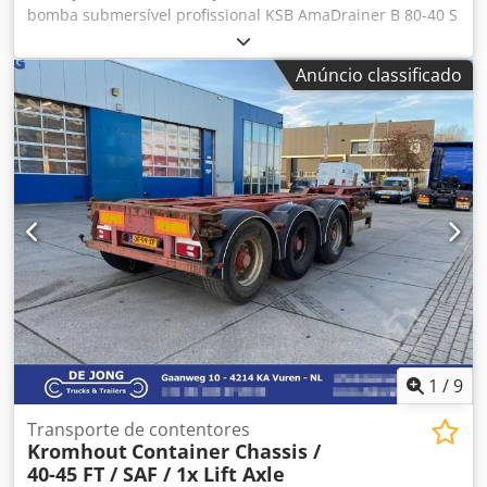
bomba submersível profissional KSB AmaDrainer B 80-40 S
– equipamento de alta qualidade, projetado para operação
em condições difíceis (água suja, esgoto, drenagem). ✔️
Anúncio classificado
Estado: NOVA ✔️ A bomba nunca foi usada ✔️ Embalagem
original / filme plástico / documentação ✔️ Inclui cabo +
boia + controlador ⚙️ Dados técnicos: Fabricante: KSB
(Alemanha) Modelo: AmaDrainer B 80-40 S Potência: 4,0 kW
Alimentação: 400V / 3~ / 50 Hz Corrente: 8,5 A Grau de
proteção: IP68 Vazão: até 100 m³/h Rotação: 2800 rpm
Classe de isolamento: B Chsdpfx Ahey Abr Hotja
Temperatura máx. do líquido: 40°C Peso: aprox. 65 kg ✅
Aplicação: drenagens de canteiros de obras estação
elevatória esgotamento e água suja indústria poços e
reservatórios 📦 Conjunto inclui: ✔️ Bomba KSB ✔️ Cabo de
alimentação ✔️ Boia ✔️ Documentação ✔️ Embalagem
original
1
/
9
Transporte de contentores
Kromhout
Container Chassis /
40-45 FT / SAF / 1x Lift Axle