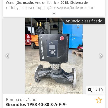
Condição:
usado
, Ano de fabrico:
2015
, Sistema de
reciclagem para recuperação e separação de produtos
plásticos e de borracha de reforços têxteis, como diversos
tipos de mangueiras de borracha, PVC, lonas, faixas e
Anúncio classificado
outros materiais plásticos nos quais haja reforço têxtil. O
sistema coopera com um grupo de granulação e um
sistema de separação. Capacidade horária: 50 - 80 kg/h
Dimensões do inserto: 270 x 120 mm + fi 80 mm
Comprimento da lâmina: 3x2 + 2x2 Chodpfx Ahswpkw
Estsa Diâmetro do rotor: 250 mm Comprimento de corte:
600 mm Potência do motor: 22 kW Dimensões: 3200 x 3000
mm Altura: 2500 mm Peso: 1000 kg Ano de produção: 2015
. Condição técnica: máquina usada, todos os motores
funcionais. Sem tampa superior com dimensões: 400x300
mm para carregamento do produto. Documentação técnica
completa e original disponível. .
1
/
10
Bomba de vácuo
Grundfos
TPE3 40-80 S-A-F-A-