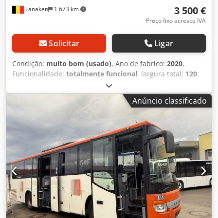
3 500 €
Lanaken
1 673 km
Preço fixo acresce IVA
Solicitar
Ligar
Condição:
muito bom (usado)
, Ano de fabrico:
2020
,
Funcionalidade:
totalmente funcional
, largura total:
120
mm
, comprimento total:
220 mm
, altura total:
245 mm
,
capacidade útil do tanque:
3 300 l
, Cofre conforme Valrem.
Anúncio classificado
Resistente ao fogo > 120 min Dimensões externas:
Comprimento: 220 cm Largura: 120 cm Chedpfxsykapfs
Ahtea Altura: 245 cm Dimensões internas: Comprimento:
170 cm Largura: 95 cm Altura: 210 cm