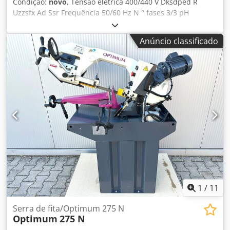
Condição:
novo
, Tensão elétrica 400/440 V Dksdped R
Uzzsfx Ad Ssr Frequência 50/60 Hz N ° fases 3/3 pH
Anúncio classificado
1
/
11
Serra de fita/Optimum 275 N
Optimum
275 N