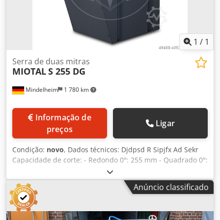
1
/
1
Serra de duas mitras
MIOTAL
S 255 DG
Mindelheim
1 780 km
Informação de
Ligar
preços
Condição:
novo
, Dados técnicos: Djdpsd R Sipjfx Ad Sekr
Capacidade de corte: - Redondo 0°: 255 mm - Quadrado 0°:
200 x 200 mm - Retangular 0°: 320 x 200 mm - Redondo
45°: 195 mm - Quadrado 45°: 195 x 195 mm - Retangular
Anúncio classificado
45°: 195 mm - Redondo 60°: 125 mm - Quadrado 60°: 125 x
125 mm - Retangular 60°: 130 x 120 mm - Redondo -45°:
200 mm - Quadrado -45°: 170 x 170 mm - Retangular -45°: