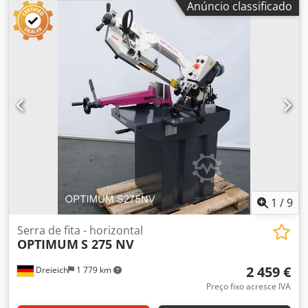
Anúncio classificado
corte 20 - 70 m/min Força de corte ajustável
continuamente Dodpoxc Nwuofx Ad Sokr Cortes em
esquadria - em ambos os lados 45° Tensão elétrica 380 V
Frequência 50 Hz Potência do motor 0,55 kW Peso da
máquina aprox. 0,7 t Dimensões aprox. 1,5 x 1,0 x 1,6 m
Sistema de refrigeração,
1
/
9
Serra de fita - horizontal
OPTIMUM
S 275 NV
2 459 €
Dreieich
1 779 km
Preço fixo acresce IVA