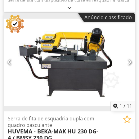
Serra de fita com dispositivo de corte em esquadria Marca:
HESKA Tipo: HSE 260 Ano: 1982. Máquina parcialmente
revisada com cavalete de apoio, documentação da
Anúncio classificado
máquina e sistema de refrigeração. Dsdpszictcofx Ad Sjkr
Capacidade de corte redonda máx. 260 mm.
1
/
11
Serra de fita de esquadria dupla com
quadro basculante
HUVEMA - BEKA-MAK
HU 230 DG-
4 / BMSY 230 DG