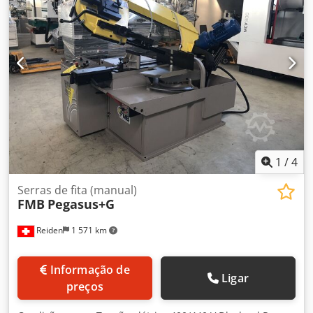
1
/
4
Serras de fita (manual)
FMB
Pegasus+G
Reiden
1 571 km
Informação de
Ligar
preços