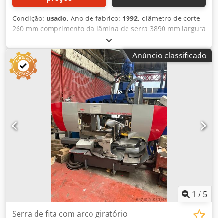
Condição:
usado
, Ano de fabrico:
1992
, diâmetro de corte
260 mm comprimento da lâmina de serra 3890 mm largura
de corte 340 mm Velocidade de corte continuamente
variável m/min potência total necessária 2,4 kW Dodpfxsu
Anúncio classificado
Rt Hds Ad Sekr Peso da máquina aprox. 1,5 t Espaço
necessário aprox. 2,5 x 1,4 x 2,0 m As garras de fixação do
torno podem ser ajustadas em esquadria.
1
/
5
Serra de fita com arco giratório