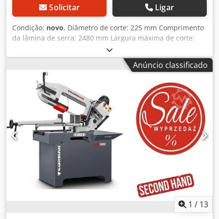
Solicitar
Ligar
Condição:
novo
, Diâmetro de corte: 225 mm Comprimento
da lâmina de serra: 2480 mm Largura máxima de corte:
245 x 150 mm Tensão: 230 V Potência do motor: 1,5 kW
Dimensões da lâmina de serra: 2480 x 27 x 0,9 mm Cortes
Anúncio classificado
em ângulo: 0 - 60° Velocidade de corte: 20 - 90 m/min Peso
da máquina: aprox. 185 kg Necessidade de espaço: aprox.
1,4 x 0,69 x 1,7 m MÁQUINA NOVA PREÇO: 2.545,00 EUR +
IVA - Velocidade infinitamente variável - Avanço contínuo -
Corte em esquadria - Lâmina de serra bimetálica - Batente
de material - Base da máquina Djdpfx Adey Ty Dpe Sokr -
Sistema de refrigeração
1
/
13