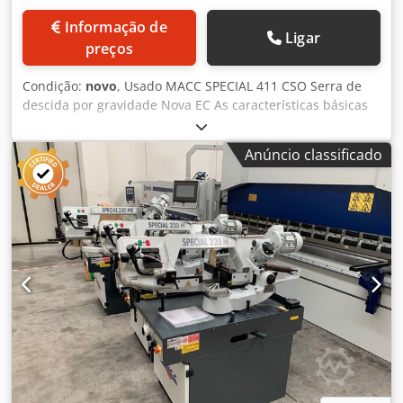
Informação de
Ligar
preços
Condição:
novo
, Usado MACC SPECIAL 411 CSO Serra de
descida por gravidade Nova EC As características básicas
da máquina (rigidez do suporte da lâmina,
dimensionamento do volante, guias de banda,
Anúncio classificado
tensionamento da banda) foram cuidadosamente
estudadas para evitar o rendimento da banda, aumentar a
vida útil da banda, melhorar a linearidade e o tempo de
corte. - Máquina de serrar com corte por arco em queda
regulado por um circuito hidráulico, alimentação manual
da barra e fecho do torno, retorno manual da cabeça.
Dodpoficb Tjfx Ad Sjkr - Rotação vertical sobre pivô com
rolamentos cônicos ajustáveis sem folga - Controle de
banda com motor de duas velocidades e redutor especial
com engrenagem de bronze e parafuso sem-fim
temperado e retificado - Volantes de tamanho apropriado -
Guias de correia para serviço pesado com rolamentos de
guia selados e placas widia ajustáveis - Tensionamento da