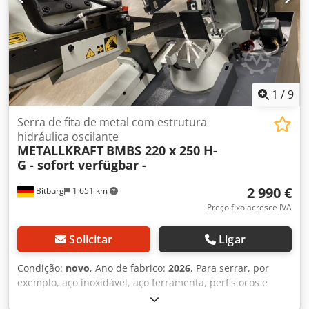
Uwdsfx Ad Ssr
1
/
9
Serra de fita de metal com estrutura
hidráulica oscilante
METALLKRAFT
BMBS 220 x 250 H-
G - sofort verfügbar -
2 990 €
Bitburg
1 651 km
Preço fixo acresce IVA
Solicitar
Ligar
Condição:
novo
, Ano de fabrico:
2026
, Para serrar, por
exemplo, aço inoxidável, aço ferramenta, perfis ocos e
materiais sólidos Motor com dois pólos permite