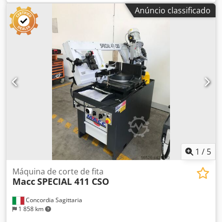
Anúncio classificado
1
/
5
Máquina de corte de fita
Macc
SPECIAL 411 CSO
Concordia Sagittaria
1 858 km