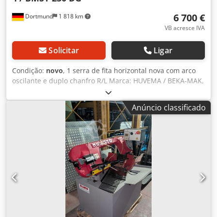
6 700 €
Dortmund
1 818 km
VB acresce IVA
Solicitar
Ligar
Condição:
novo
, 1 serra de fita horizontal nova com arco
oscilante e duplo chanfro R/L Marca: HUVEMA / BEKA-MAK,
Origem: Turquia Modelo: HU 230 DG-4 Capacidades de
corte: - Redondo: 230 mm - Retangular: 320 x 130 mm -
Anúncio classificado
Quadrado: 230 mm - -45° Redondo: 180 mm - -45° Plano:
230 x 100 mm - -45° Quadrado: 150 mm - +45° Redondo:
210 mm Dsdsfk Ew Espfx Ad Sjkr - +45° Plano: 230 x 160
mm - +45° Quadrado: 180 mm - +60° Redondo: 120 mm -
+60° Plano: 120 x 100 mm - +60° Quadrado: 100 mm Altura
de trabalho: 760 mm Potência do motor principal: 1,0-1,3
kW, 400 V, 50 Hz Potência da bomba de refrigeração: 0,12
kW 2 velocidades: 35 / 70 m/min Dimensões da lâmina:
2730 x 27 x 0,9 mm Dimensões (CxLxA): 1350 x 700 x 1300
mm Peso: 415 kg Acessórios / Características Especiais: •
Corte em ambos os lados mediante arco oscilante o O