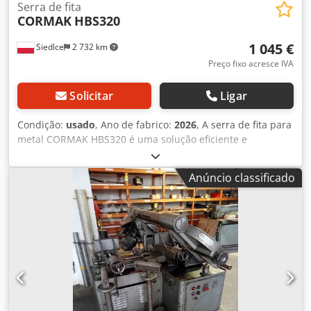
Serra de fita
CORMAK
HBS320
1 045 €
Siedlce
2 732 km
Preço fixo acresce IVA
Solicitar
Ligar
Condição:
usado
, Ano de fabrico:
2026
, A serra de fita para
metal CORMAK HBS320 é uma solução eficiente e
profissional para oficinas e instalações industriais que
necessitam de uma máquina confiável para cortar tubos,
Anúncio classificado
perfis e materiais metálicos com precisão. A sua
construção robusta, a ampla gama de ajustes de ângulo de
corte e a capacidade de trabalhar em conjunto com
dispositivos de alimentação fazem dela uma serra de fita
versátil para metal, adequada para aplicações de
produção e serviços. Principais vantagens da máquina: *
Corte em ângulo de -45° a +60° – permite cortes angulares
em ambos os lados sem a necessidade de alterar a posição
do material. * Motor potente de 1,5 kW – garante alta