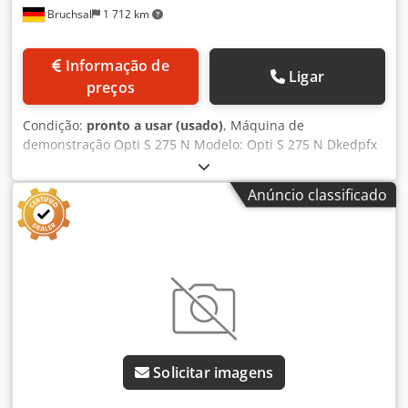
Bruchsal
1 712 km
Informação de
Ligar
preços
Condição:
pronto a usar (usado)
, Máquina de
demonstração Opti S 275 N Modelo: Opti S 275 N Dkedpfx
Adsztcydo Ser Dados técnicos: Área de corte a 0 graus
(circular): diâmetro 225 mm Área de corte a 0 graus: 245 x
Anúncio classificado
180 mm / retangular Área de corte a 45 graus (circular):
diâmetro 160 mm Área de corte a 45 graus: 160 x 160 mm /
retangular Área de corte a 60 graus (circular): diâmetro
100 mm Área de corte a 60 graus: 100 x 100 mm /
retangular Elevação do braço da serra: manual Avanço:
ajustável de forma contínua.
Solicitar imagens