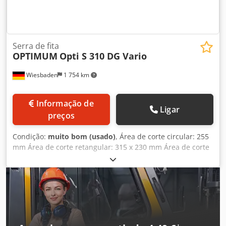
Serra de fita
OPTIMUM
Opti S 310 DG Vario
Wiesbaden
1 754 km
Informação de
Ligar
preços
Condição:
muito bom (usado)
, Área de corte circular: 255
mm Área de corte retangular: 315 x 230 mm Área de corte
quadrada: 230 mm Área de corte em ângulo de 45°
(circular): 160 mm Dimensões da lâmina de serra: 27 x 0,9
x 2750 mm Velocidade da lâmina de serra, ajustável de
forma contínua Motor da lâmina de serra: 400 V, 1,5 kW
Espaço necessário: 1800 x 1600 x aprox. 1800 mm Peso:
380 kg Djdpfxoznh Nme Ad Sekr