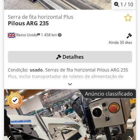
1
/
10
Serra de fita horizontal Plus
Pilous
ARG 235
Reino Unido
1 458 km
Ainda 30 dias
Detalhes
Condição:
usado
, Serras de fita horizontal Pilous ARG 235
Plus, inclui transportador de roletes de alimentação de
4500 mm x 800 mm e transportador de saída de 1300 mm
x 800 mm. Nº de série: 123/19/0043. País de origem:
Anúncio classificado
República Checa. Atenção: Recolha entre 6 e 20 de outubro
de 2026. O local estará fechado de 10 de setembro a 5 de
outubro de 2026. Localização: Estes lotes estão localizados
em Cardiff, País de Gales, Reino Unido. Infelizmente, não
existem instalações de carregamento no local. A
desmontagem e o carregamento serão da
responsabilidade e às custas do comprador. Dkedpszn