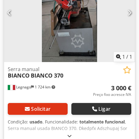
1
/
1
Serra manual
BIANCO
BIANCO 370
3 000 €
Legnago
1 724 km
Preço fixo acresce IVA
Solicitar
Ligar
Condição:
usado
, Funcionalidade:
totalmente funcional
,
Serra manual usada BIANCO 370. Dkedpfx Adszhupaj Sor