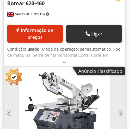
Bomar
620-460
Shildon
1 765 km
Informação de
Ligar
preços
Condição:
usado
, Modo de operação: semiautomático Tipo
de máquina: Serra de fita horizontal Corte: Corte em
esquadria Dkjdpfx Ajydp Udjd Sor Ângulo de corte em
esquadria: -60° – 60° Acionamento: 4 kW, 3×400 V/50 Hz
Anúncio classificado
Velocidade da lâmina: 20 – 120 m/min. Dimensões da
lâmina: 6.100×41×1,3 mm Altura de carga do material: 770
mm Comprimento mínimo do remanescente: 40 mm
Menor diâmetro de corte: Ø 5 mm