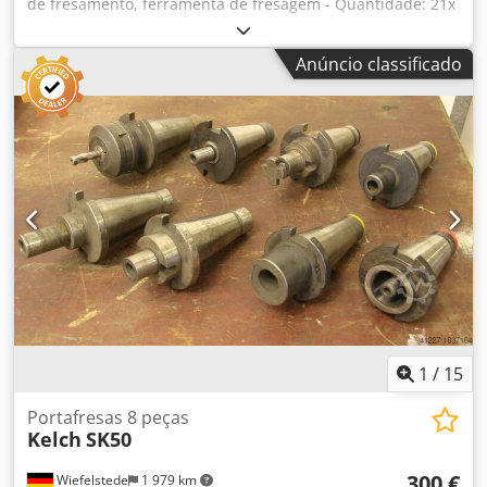
de fresamento, ferramenta de fresagem - Quantidade: 21x
suportes SK50 - Diversas versões Djdpfxoc Innzo Aahokr -
Mandril de broca, mandril de fixação plana, buchas de
Anúncio classificado
redução, cabeçote de fresa, fresa de topo cilíndrica,
ferramenta de eixo - Preço/venda: completo - Peso: 82 kg
1
/
15
Portafresas 8 peças
Kelch
SK50
300 €
Wiefelstede
1 979 km