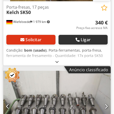
Porta-fresas, 17 peças
Kelch
SK50
340 €
Wiefelstede
1 979 km
Preço fixo acresce IVA
Solicitar
Ligar
Condição:
bom (usado)
, Porta-ferramentas, porta-fresa,
ferramenta de fresamento - Quantidade: 17x porta SK50
Dksdpfx Aeb A N I Tsahor - Porta: MK - Mandril: mandril de
aperto plano, buchas de redução, cabeça de fresagem,
Anúncio classificado
fresa cilíndrica frontal - Venda: somente completo - Peso:
68 kg