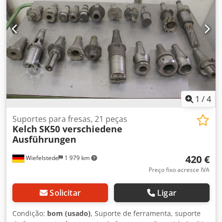
1
/
4
Suportes para fresas, 21 peças
Kelch
SK50 verschiedene
Ausführungen
420 €
Wiefelstede
1 979 km
Preço fixo acresce IVA
Solicitar
Ligar
Condição:
bom (usado)
, Suporte de ferramenta, suporte