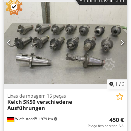
Anúncio classificado
cabeçote de corte, fresa de topo cilíndrica, ferramenta de
fuso -venda apenas no conjunto completo -Peso: 54 kg
1
/
3
Lixas de moagem 15 peças
Kelch
SK50 verschiedene
Ausführungen
450 €
Wiefelstede
1 979 km
Preço fixo acresce IVA