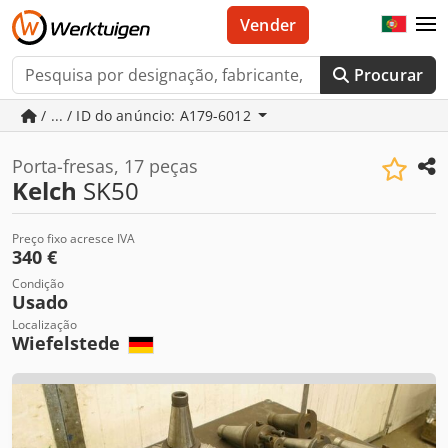
Vender
Procurar
/ ... / ID do anúncio: A179-6012
Porta-fresas, 17 peças
Kelch
SK50
Preço fixo acresce IVA
340 €
Condição
Usado
Localização
Wiefelstede