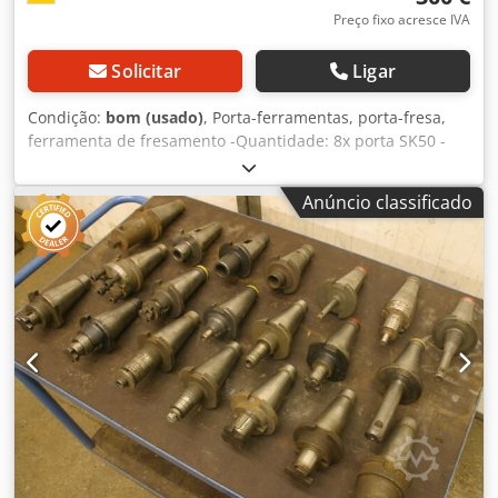
Preço fixo acresce IVA
Solicitar
Ligar
Condição:
bom (usado)
, Porta-ferramentas, porta-fresa,
ferramenta de fresamento -Quantidade: 8x porta SK50 -
várias configurações -Acessórios: mandril de furadeira,
mandril de fixação plana, buchas de redução, cabeçote de
Anúncio classificado
faca, fresa frontal cilíndrica, ferramenta de fuso -somente
venda em conjunto Djdpfx Aaob Ecdpshjkr -Peso: 26 kg