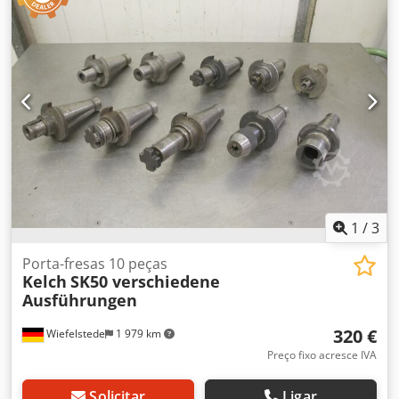
1
/
3
Porta-fresas 10 peças
Kelch
SK50 verschiedene
Ausführungen
320 €
Wiefelstede
1 979 km
Preço fixo acresce IVA
Solicitar
Ligar