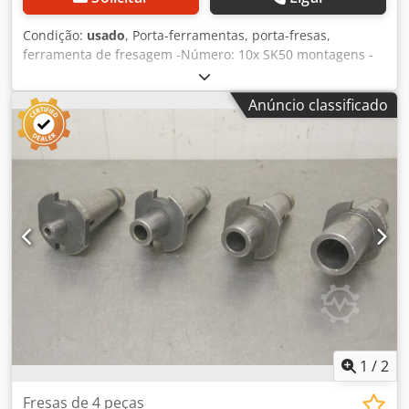
Condição:
usado
, Porta-ferramentas, porta-fresas,
ferramenta de fresagem -Número: 10x SK50 montagens -
diferentes designs -Mandris, mandris planos, mandris
redutores, cabeças de corte, fresas de topo de concha,
Anúncio classificado
ferramentas de fuso -Venda: apenas completa Dsdjcx
Sdnjpfx Aahokr -Peso: 40 kg
1
/
2
Fresas de 4 peças