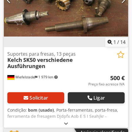
1
/
14
Suportes para fresas, 13 peças
Kelch
SK50 verschiedene
Ausführungen
500 €
Wiefelstede
1 979 km
Preço fixo acresce IVA
Solicitar
Ligar
Condição:
bom (usado)
, Porta-ferramentas, porta-fresa,
ferramenta de fresagem Djdpfx Aob E S I Seahjkr -
Quantidade: 13x porta SK50 -vários modelos -Inclui:
mandril, porta-pinça de fixação plana, buchas de redução,