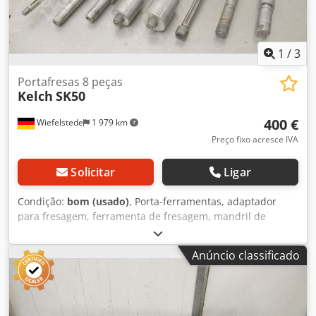
1
/
3
Portafresas 8 peças
Kelch
SK50
400 €
Wiefelstede
1 979 km
Preço fixo acresce IVA
Solicitar
Ligar
Condição:
bom (usado)
, Porta-ferramentas, adaptador
para fresagem, ferramenta de fresagem, mandril de
fresagem longo Dedpfjc Ih Tqsx Aahokr - 8x suportes: SK50
- 5x diâmetro: Ø 22 x 500 mm - 2x diâmetro: Ø 27 x 500 mm
Anúncio classificado
- 1x diâmetro: Ø 32 x 500 mm - Preço/venda: completo -
Peso: 78,6 kg