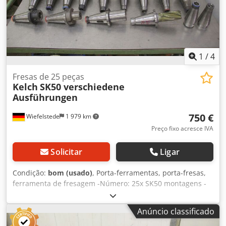
1
/
4
Fresas de 25 peças
Kelch
SK50 verschiedene
Ausführungen
750 €
Wiefelstede
1 979 km
Preço fixo acresce IVA
Solicitar
Ligar
Condição:
bom (usado)
, Porta-ferramentas, porta-fresas,
ferramenta de fresagem -Número: 25x SK50 montagens -
várias: versões -Mandris, mandris planos, mandris
redutores, cabeças de corte, fresas de topo de concha,
Anúncio classificado
ferramentas de fuso Djdpfx Aaocwb Nnshekr -Venda:
apenas completa -Peso: 100 kg