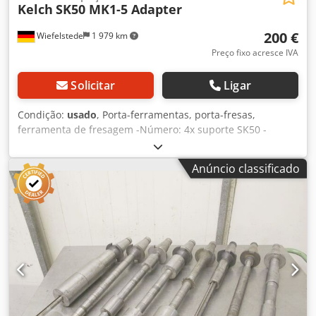
Kelch
SK50 MK1-5 Adapter
200 €
Wiefelstede
1 979 km
Preço fixo acresce IVA
Solicitar
Ligar
Condição:
usado
, Porta-ferramentas, porta-fresas,
ferramenta de fresagem -Número: 4x suporte SK50 -
diferentes designs -Adaptador para: MK1/MK3/MK4/MK5 -
Venda: apenas completa Dedpocx Sdqjfx Aahokr -Peso:
Anúncio classificado
11,8 kg