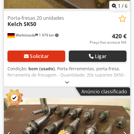
1
/
6
Porta-fresas 20 unidades
Kelch
SK50
420 €
Wiefelstede
1 979 km
Preço fixo acresce IVA
Solicitar
Ligar
Condição:
bom (usado)
, Porta-ferramentas, porta-fresa,
ferramenta de fresagem - Quantidade: 20x suportes SK50 -
Suportes: Ø 22-50 mm - Mandril: mandril de aperto plano,
buchas de redução, cabeçote de fresagem, fresa cilíndrica
Anúncio classificado
frontal, ferramenta de eixo - Venda: apenas completo -
Peso: 70 kg Dkedpfob A Rr Esx Aahor