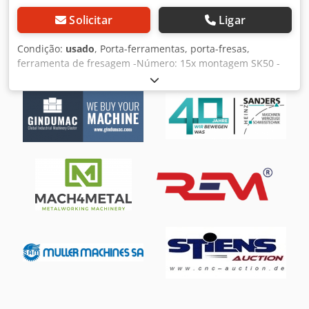
Solicitar
Ligar
Condição:
usado
, Porta-ferramentas, porta-fresas,
ferramenta de fresagem -Número: 15x montagem SK50 -
diferentes designs -Mandris, mandris planos, mandris
redutores, cabeças de corte, fresas de topo de concha,
ferramentas de fuso -Venda: apenas completa -Peso: 50 kg
Dsdpfecx Sdtjx Aahjkr