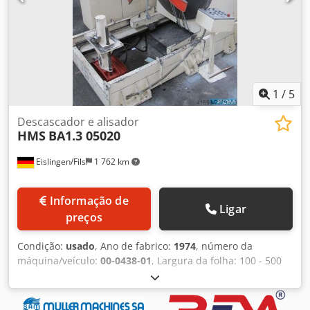
1
/
5
Descascador e alisador
HMS
BA1.3 05020
Eislingen/Fils
1 762 km
Informação de
Ligar
preços
Condição:
usado
, Ano de fabrico:
1974
, número da
máquina/veículo:
00-0438-01
, Largura da folha: 100 - 500
mm Peso da bobina: aprox. 6 t Diâmetro interno da
bobina: 400 - 500 mm Diâmetro exterior da bobina: 1500
mm Espessura da folha - máx.: 0,8 - 3,5 mm Comprimento