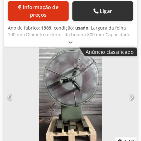
Informação de
Ligar
preços
Ano de fabrico:
1989
, condição:
usado
, Largura da folha
100 mm Diâmetro exterior da bobina 800 mm Capacidade
de carga em kg 150 kg Velocidade 0 - 60 m/min Potência
total necessária 2 kW Peso da máquina aprox. toneladas
Anúncio classificado
Espaço necessário aprox. 2,89 x 1,38 x 1,4 m Capacidade
de carga 2 x 150 kg Largura do tapete 100 mm Gama de
espalhamento mín. 170 máx. 540 mm Chodpfx Aob U
Hwwoidoa -Sistema de enrolamento de bobinas com 3
carretéis individuais Desbobinador, tipo 150.2: -Largura da
bobina: 140 mm -Espalhamento: espalhamento manual
por pinos -Diâmetro exterior da bobina: 800 mm -Travão:
travão de disco pneumático. -Deslocação lateral: manual
através do fuso Recolhedor, tipo 150.1: -Freio: travão motor
-Deslocação lateral: manual através de fuso