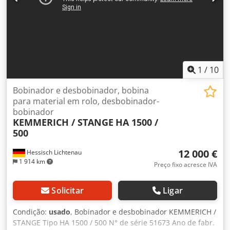
1
/
10
Bobinador e desbobinador, bobina
para material em rolo, desbobinador-
bobinador
KEMMERICH / STANGE
HA 1500 /
500
12 000 €
Hessisch Lichtenau
1 914 km
Preço fixo acresce IVA
Solicitar
Ligar
Condição:
usado
, Bobinador e desbobinador KEMMERICH /
STANGE Tipo HA 1500 / 500 N° de série 51673 Ano de fabr.