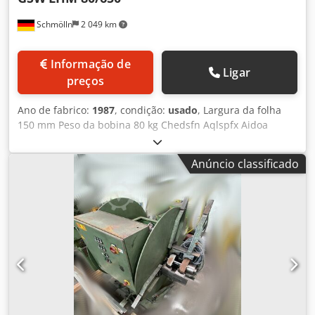
Schmölln
2 049 km
Informação de
Ligar
preços
Ano de fabrico:
1987
, condição:
usado
, Largura da folha
150 mm Peso da bobina 80 kg Chedsfn Aqlspfx Aidoa
Diâmetro exterior da bobina 650 mm Altura do mandril
1000 mm Gama de abertura 230 - 445 mm Potência total
Anúncio classificado
necessária kW Peso da máquina aprox. t Espaço necessário
aprox. m Enrolador motorizado