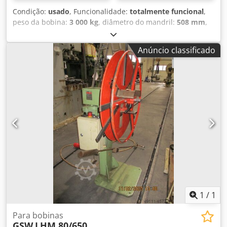
Condição:
usado
, Funcionalidade:
totalmente funcional
,
peso da bobina:
3 000 kg
, diâmetro do mandril:
508 mm
,
comprimento do mandril:
620 mm
, diâmetro da mesa
giratória:
1 400 mm
, Capacidade de carga: 2x 3000 kg
Anúncio classificado
Altura do solo até o centro do mandril: 950 mm Diâmetro
externo do batente: 1400 mm Comprimento do mandril:
620 mm Diâmetro nominal do mandril: 508 mm Anéis
limitadores de bobina: em ambos os lados Frenagem:
pneumática, disco de freio/pinça Acionamento de
desenrolamento: elétrico, motoredutor Expansão do
mandril: fuso com chave de encaixe Travamento do
rolamento giratório: pedal com documentação elétrica
Funcionou perfeitamente em operação até a desmontagem
na fábrica do cliente. Podemos apoiá-lo na integração com:
Planejamento Revisão mecânica Codpfoy Smcisx Aidsha
Construção de comando Pintura Conceito de segurança
Documentação CE
1
/
1
Para bobinas
GSW
LHM 80/650