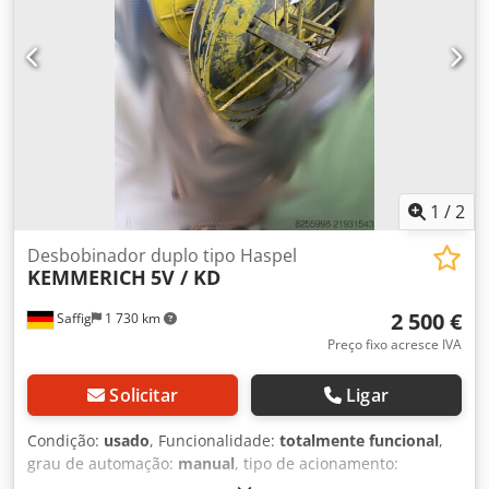
motor redutor Expansão do eixo: fuso de rosca com chave
de encaixe Travamento do mancal giratório: pedal Com
documentação elétrica Funcionou perfeitamente na
produção até a desmontagem na fábrica do cliente.
Podemos auxiliá-lo na integração com: Planejamento
Revisão mecânica Chsdpfjy Sl Rxex Aidea Construção de
comando Pintura Conceito de segurança Documentação CE
1
/
2
Desbobinador duplo tipo Haspel
KEMMERICH
5V / KD
2 500 €
Saffig
1 730 km
Preço fixo acresce IVA
Solicitar
Ligar
Condição:
usado
, Funcionalidade:
totalmente funcional
,
grau de automação:
manual
, tipo de acionamento:
manual
, peso da bobina:
500 kg
, diâmetro do mandril:
508