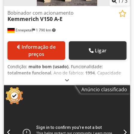
1
/
3
Bobinador com acionamento
Kemmerich
V150 A-E
Ennepetal
1 790 km
Informação de
Ligar
preços
Condição:
muito bom (usado)
, Funcionalidade:
totalmente funcional
, Ano de fabrico:
1994
, Capacidade
de carga: 150 kg Largura da fita: máx. 240 mm Diâmetro do
carretel: máx. 800 mm Amplitude de expansão: 320 ... 520
Anúncio classificado
mm Execução: • Acionamento motorizado Cedpfezi Ex Ijx
Aidoha • Controlo por laço através de um interruptor de
contacto na base do carretel • Disco limitador na parte
traseira • Anel limitador na parte frontal • Travão ajustável
manualmente • Potenciómetro para atraso de ativação