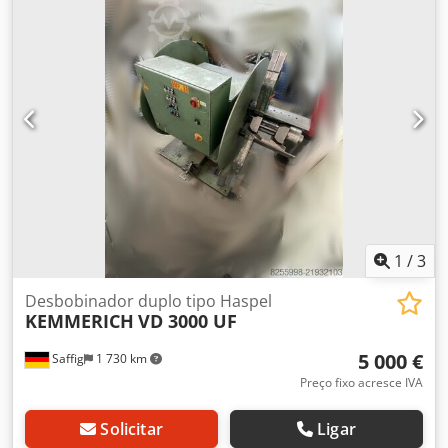
1
/
3
Desbobinador duplo tipo Haspel
KEMMERICH
VD 3000 UF
5 000 €
Saffig
1 730 km
Preço fixo acresce IVA
Solicitar
Ligar