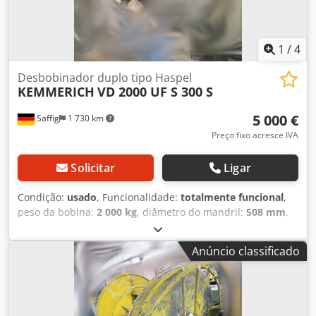
1
/
4
Desbobinador duplo tipo Haspel
KEMMERICH
VD 2000 UF S 300 S
5 000 €
Saffig
1 730 km
Preço fixo acresce IVA
Solicitar
Ligar
Condição:
usado
, Funcionalidade:
totalmente funcional
,
peso da bobina:
2 000 kg
, diâmetro do mandril:
508 mm
,
comprimento do mandril:
420 mm
, diâmetro da mesa
giratória:
1 350 mm
, Capacidade de carga: 2x 2000 kg
Anúncio classificado
Altura do solo até o centro do eixo: 950 mm Diâmetro
externo do batente: 1350 mm Comprimento do eixo: 420
mm Diâmetro nominal do eixo: 508 mm Anéis limitadores
de bobina: em ambos os lados Travagem: pneumática,
disco de travão/pinça Ação de desenrolamento: Elétrica,