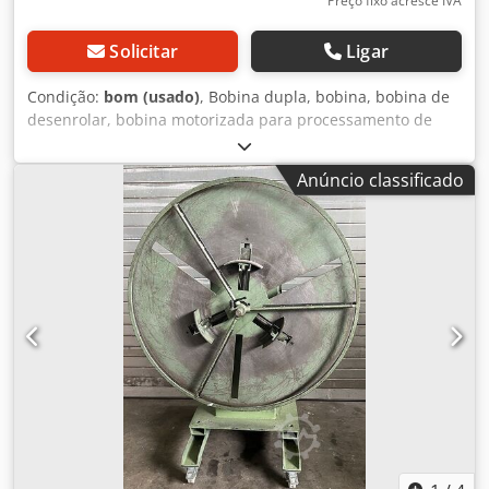
Preço fixo acresce IVA
Solicitar
Ligar
Condição:
bom (usado)
, Bobina dupla, bobina, bobina de
desenrolar, bobina motorizada para processamento de
chapas, prensa excêntrica, prensa hidráulica, alimentador
automático, bobina motorizada, rolo de enrolamento,
Anúncio classificado
bobina de desenrolar, desenrolador de chapas
Chsdpfshfavuox Aidsa - Fabricante: OBRU, bobina com
ajuste de altura, com acionamento - Diâmetro/largura:
ajustável, veja fotos - Dimensões: 750/730/H1130 mm -
Peso: 114 kg