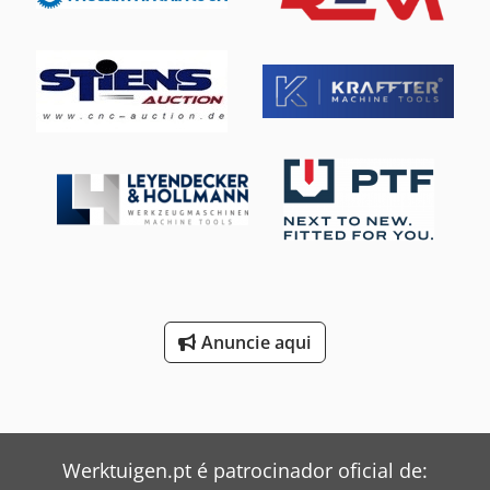
de alimentação: máx. 10 m Velocidade de alimentação:
máx. 75 m/min. Gama de espalhamento: 360 - 420, 460 -
520 mm Altura de elevação: 550 mm Força de elevação da
mesa de carga: 7500 kp Cjdpfjh Ra Spox Aidjha Peso da
máquina aprox.: ukb, t Espaço necessário aprox.: aprox.,
3,4 x 1,7 x 2,5 m
Anuncie aqui
Werktuigen.pt é patrocinador oficial de: