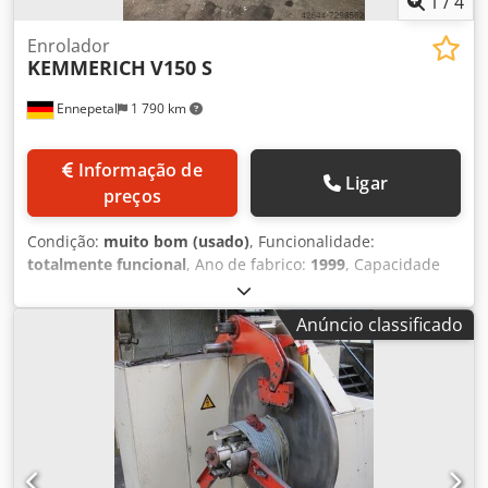
1
/
4
Enrolador
KEMMERICH
V150 S
Ennepetal
1 790 km
Informação de
Ligar
preços
Condição:
muito bom (usado)
, Funcionalidade:
totalmente funcional
, Ano de fabrico:
1999
, Capacidade
de carga: 150kg Largura de banda: máx. 100 mm Diâmetro
da bobina: máx. 1.200 mm Faixa de espalhamento: 320 ...
Anúncio classificado
520 mm Chodpfxeh T Ducs Aidsa Execução: • Carretel
montado em estrutura móvel • Arruela de contato traseira,
anel limitador dianteiro • freio ajustável manualmente