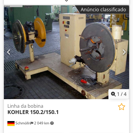
mm
, comprimento do mandril:
300 mm
, diâmetro da mesa
Anúncio classificado
giratória:
1 200 mm
, Capacidade de carga: 2x 500 kg Altura
do solo até o centro do eixo: 850 mm Diâmetro externo do
batente: 1200 mm Comprimento do eixo: 300 mm Faixa de
expansão do eixo: 300-610 mm Anéis limitadores de
bobina: em ambos os lados Frenagem: volante manual,
freio de fita Expansão do eixo: por volante manual,
conjunto de engrenagens cônicas Travamento do eixo
giratório: pedal Funcionou perfeitamente na produção até
a desmontagem na fábrica do cliente. Podemos apoiá-lo na
integração com: Planejamento Revisão mecânica
Construção do comando Pintura Conceito de segurança
Documentação CE Csdey Slu Djpfx Aideha
1
/
4
Linha da bobina
KOHLER
150.2/150.1
Schmölln
2 049 km