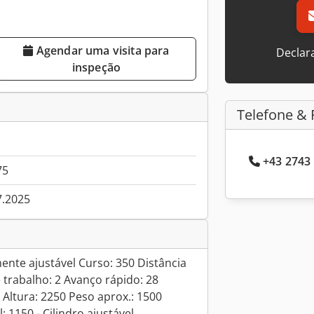
Agendar uma visita para
Declar
inspeção
Telefone & 
+43 2743 
75
7.2025
mente ajustável Curso: 350 Distância
 trabalho: 2 Avanço rápido: 28
Altura: 2250 Peso aprox.: 1500
: 1150 - Cilindro ajustável