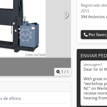
Registrado de
2015
394 Anúncios 
Por favor,
ENVIAR PE
Mensagem*
1
/
1
s de oficina