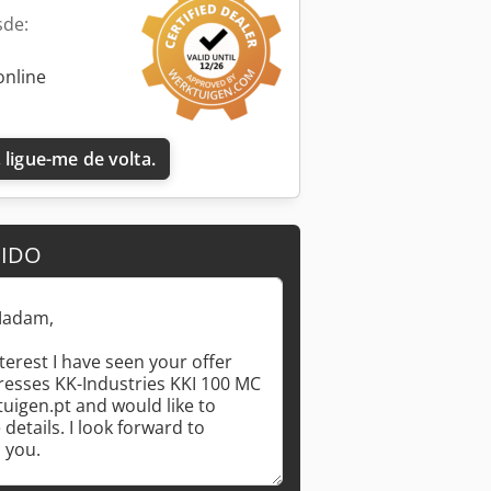
sde:
online
Solicitar mais imagens
 ligue-me de volta.
DIDO