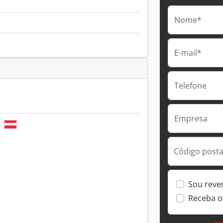
Nome*
E-mail*
Telefone
Empresa
h
Código postal
Sou reve
Receba o