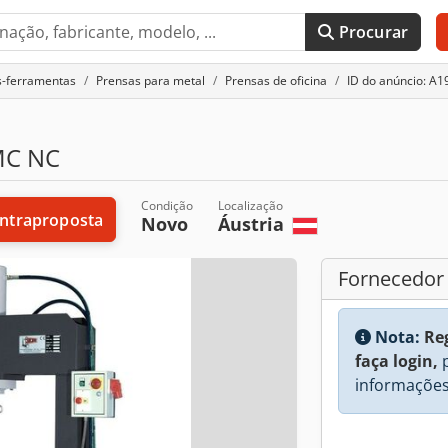
Procurar
s-ferramentas
Prensas para metal
Prensas de oficina
ID do anúncio: A
MC NC
Condição
Localização
ntraproposta
Novo
Áustria
Fornecedor
Nota:
Re
faça login,
p
informações