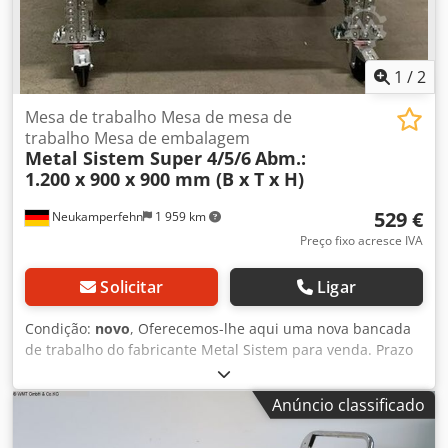
1
/
2
Mesa de trabalho Mesa de mesa de
trabalho Mesa de embalagem
Metal Sistem Super 4/5/6
Abm.:
1.200 x 900 x 900 mm (B x T x H)
529 €
Neukamperfehn
1 959 km
Preço fixo acresce IVA
Solicitar
Ligar
Condição:
novo
, Oferecemos-lhe aqui uma nova bancada
de trabalho do fabricante Metal Sistem para venda. Prazo
de entrega: aprox. 3 - 4 semanas Dados técnicos da
bancada de trabalho: Fabricante: Metal Sistem Tipo: Super
Anúncio classificado
4/5/6 Crodpfx Aehq Txhef Uef Largura da bancada de
trabalho: 1.200 mm Profundidade da bancada de trabalho: