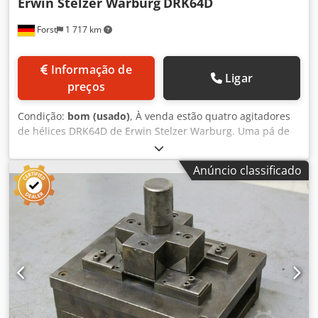
Erwin Stelzer Warburg
DRK64D
Forst
1 717 km
Informação de
Ligar
preços
Condição:
bom (usado)
, À venda estão quatro agitadores
de hélices DRK64D de Erwin Stelzer Warburg. Uma pá de
hélice está ligeiramente dobrada. Dados do produto: 11kW
380/660V Cedpsfr Iihefx Af Usrf 25.0/14.5A 1450rpm
Anúncio classificado
Comprimento do eixo 600mm diâmetro da lâmina 340mm
DN250 0,85 cos IP44 50Hz