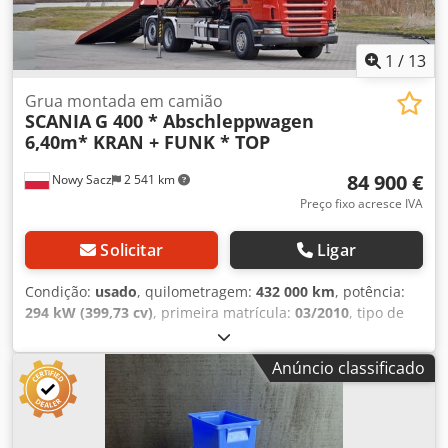
1
/
13
Grua montada em camião
SCANIA
G 400 * Abschleppwagen
6,40m* KRAN + FUNK * TOP
84 900 €
Nowy Sacz
2 541 km
Preço fixo acresce IVA
Solicitar
Ligar
Condição:
usado
, quilometragem:
432 000 km
, potência:
294 kW (399,73 cv)
, primeira matrícula:
03/2010
, tipo de
combustível:
diesel
, peso total:
26 000 kg
, configuração de
eixo:
3 eixos
, travões:
retardador
, cor:
vermelho
, tipo de
Anúncio classificado
engrenagem:
semi-automático
, classe de emissão:
Euro 5
,
comprimento do espaço de carga:
6 400 mm
, largura do
espaço de carga:
2 500 mm
, Ano de fabrico:
2010
,
Equipamento:
ABS, ar condicionado, grua
, SCANIA G 400