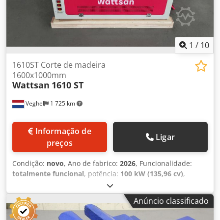
1
/
10
1610ST Corte de madeira
1600x1000mm
Wattsan
1610 ST
Veghel
1 725 km
Informação de
Ligar
preços
Condição:
novo
, Ano de fabrico:
2026
, Funcionalidade:
totalmente funcional
, potência:
100 kW (135,96 cv)
,
número de eixos:
2
, peso total:
252 kg
, comprimento da
mesa:
1 600 mm
, largura da mesa:
1 000 mm
,
Anúncio classificado
Equipamento:
documentação / manual
, Esta máquina
laser CNC tem uma área de trabalho de 1600x1000 mm e