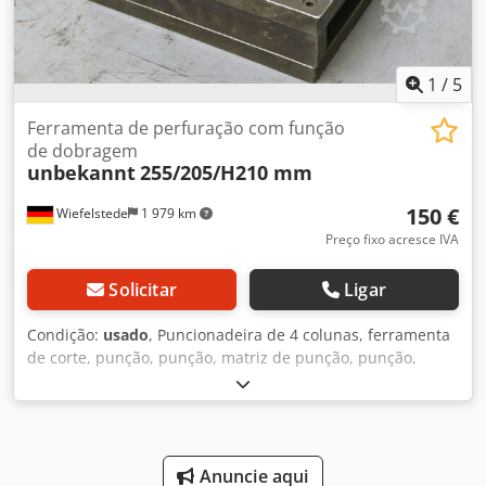
1
/
5
Ferramenta de perfuração com função
de dobragem
unbekannt
255/205/H210 mm
150 €
Wiefelstede
1 979 km
Preço fixo acresce IVA
Solicitar
Ligar
Condição:
usado
, Puncionadeira de 4 colunas, ferramenta
de corte, punção, punção, matriz de punção, punção,
Credpsdxnldefx Af Ujf -Ferramenta de perfuração com:
função de flexão -Toma o parafuso: 40 mm -Dimensões:
255/205/H210 mm -Peso: 25 kg
Anuncie aqui