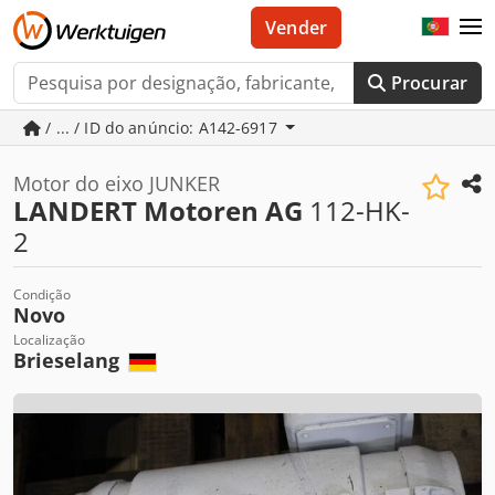
Vender
Procurar
/ ... / ID do anúncio: A142-6917
Motor do eixo JUNKER
LANDERT Motoren AG
112-HK-
2
Condição
Novo
Localização
Brieselang