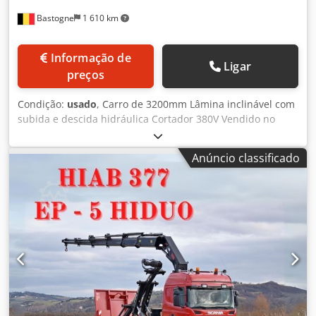
Bastogne
1 610 km
Informação de
Ligar
preços
Condição:
usado
, Carro de 3200mm Lâmina inclinável com
subida e descida hidráulica Cortador 380V Vendido no
estado em que se encontra, sem inspeção Credpfx Aoyf
Eptjf Uof
Anúncio classificado