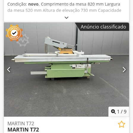
Condição:
novo
, Comprimento da mesa 820 mm Largura
da mesa 520 mm Altura de elevação 730 mm Capacidade
de carga em kg 300 kg Altura de elevação mín. 260 mm
Cjdpjupxlujfx Af Uorf Peso da máquina aprox. 0,065 t
Anúncio classificado
Espaço necessário aprox. 1,0 x 0,6 x 0,82 m A mesa móvel
de trabalho e de elevação tem um pedal de fácil operação
para levantar a mesa. pedal para levantar a mesa. A mesa
pode ser novamente baixada em segurança com o pedal
manual. Existem quatro rodízios por baixo da mesa. Dois
deles estão equipados com travões. A mesa de trabalho
está equipada com uma proteção anti-queda para maior
segurança. segurança.
1
/
9
MARTIN T72
MARTIN
T72