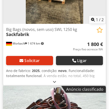
1
/
2
Big Bags (novos, sem uso) SWL 1250 kg
Sackfabrik
1 800 €
Morbach
1 674 km
Preço fixo acresce IVA
Solicitar
Ligar
Ano de fabrico:
2025
, condição:
novo
, Funcionalidade:
totalmente funcional
, À venda estão, no total, 450 big
bags não usados. Cada palete contém 150 unidades.
Entrega em palete possível, com cobrança adicional dos
Anúncio classificado
custos de transporte. Qualidade e execução: Big Bags,
estáveis em formato, não revestidos, SWL (carga segura de
trabalho) 1250 kg, SF 6:1, 200 g/m², aberto em cima, fundo
fechado, 4 alças de elevação de 25 cm com margem,