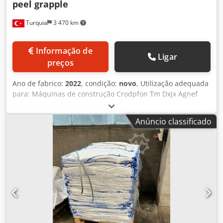
peel grapple
Turquia
3 470 km
Informação de
Ligar
preços
Ano de fabrico:
2022
, condição:
novo
, Utilização adequada
para: Máquinas de construção Crodpfon Tm Dxjx Agnef
Anúncio classificado