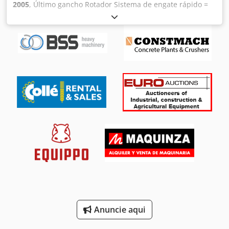
2005
, Último gancho Rotador Sistema de engate rápido =
Mais informações = Dimensões (C x L): 4 x 48 cm Estado
técnico: muito bom Estado visual: muito bom =
Informações da empresa = Se tiver alguma questão ou
sugestão, não hesite em entrar em contacto. Garantimos
uma resposta no prazo de 8 horas. Os preços não incluem
IVA. Não podem ser retirados quaisquer direitos das
informações fornecidas. Telefone do escritório: Crjdpfx
Agsymqmtsnsf MÓVEL: Holandês – Inglês – Alemão –
Francês – Espanhol – Italiano) Disponível no WhatsApp e
Viber. MÓVEL: Holandês) Disponível no WhatsApp e Viber.
Quando efetuar o pagamento por transferência bancária,
o valor deve ser transferido para a nossa conta bancária
abaixo. Verifique sempre os detalhes de pagamento
indicados no nosso site. Caso tenha recebido outras
informações, entre em contacto. Em caso de dúvidas, ligue
para que possamos verificar a fatura e/ou o pagamento.
Dados bancários: Rabobank Laan van Limburg 2 4701BP
Roosendaal IBAN: NL 89 RABO EORI/IVA/FISCAL:
NL857401B(01) BIC/SWIFT: RABONL2U
Anuncie aqui