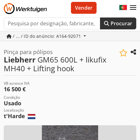
Vender
Procurar
/ ... / ID do anúncio: A164-92071
Pinça para pólipos
Liebherr
GM65 600L + likufix
MH40 + Lifting hook
VB acresce IVA
16 500 €
Condição
Usado
Localização
t'Harde