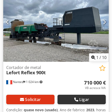
1
/
10
Cortador de metal
Lefort
Reflex 900t
710 000 €
Nantes
1 024 km
VB acresce IVA
Solicitar
Ligar
Condição:
quase novo (usado)
, Ano de fabrico:
2023
, horas