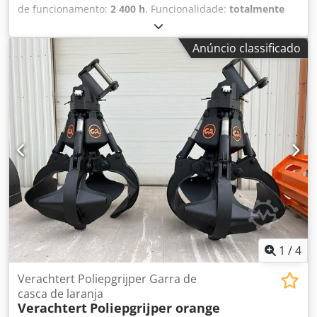
de funcionamento:
2 400 h
, Funcionalidade:
totalmente
funcional
, número da máquina/veículo:
R40410
, potência:
371,43 kW (505,00 cv)
, peso em vazio:
75 000 kg
, força de
Anúncio classificado
corte:
900 t
, Prensa tesoura móvel a diesel COPEX modelo
REFLEX 900 toneladas (ano 2023). Manutenção efetuada
pelo fabricante. Produção: 10 a 22 t/h conforme o tipo de
sucata a cortar. Disponível imediatamente. Cedpfoxg Ekfjx
Agnerf
1
/
4
Verachtert Poliepgrijper Garra de
casca de laranja
Verachtert
Poliepgrijper orange