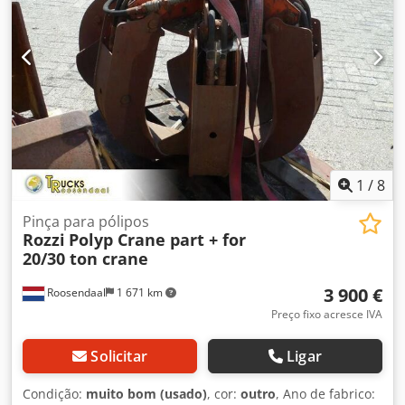
estável contra UV em palete EWP aprox. (100x120x100
CxLxA) Crsdpfx Asxr Dm Aognsf Tamanho: aprox.
101x101x200 cm (dimensão exterior) Não vendemos sacos
individuais, apenas por palete! O preço acima refere-se ao
preço por palete (150 unidades).
1
/
8
Pinça para pólipos
Rozzi
Polyp Crane part + for
20/30 ton crane
3 900 €
Roosendaal
1 671 km
Preço fixo acresce IVA
Solicitar
Ligar
Condição:
muito bom (usado)
, cor:
outro
, Ano de fabrico: