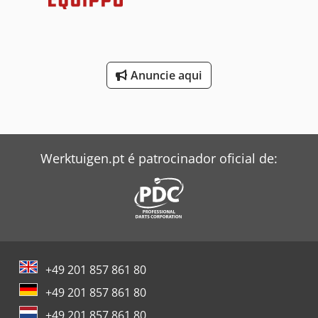
de paletes: 10 Tamanho da palete: Ø 130 mm Suporte da
palete: Capto C6 Tamanho da peça: máx. Ø 250 × A 250
mm Peso da peça: máx. 40 kg Força de aperto da palete:
22,5 kN Eixo principal Velocidade do eixo: 40 – 20.000 rpm
Potência do motor: 7,5/11 kW Torque do eixo: máx. 70 Nm
Anuncie aqui
até 1.500 min⁻¹ Suporte do eixo: HSK 63A Funções
especiais: Arranque de alta velocidade ao ligar a máquina,
ciclo automático de aquecimento DETALHES DA MÁQUINA
Peso da máquina: aprox. 12.000 kg Sistema de refrigeração
Pressão do refrigerante através do eixo: 70 bar Vazão da
Werktuigen.pt é patrocinador oficial de:
refrigeração interna: 24 l/min Potência da bomba de
refrigeração interna: 5,5 kW EQUIPAMENTO Sistema de
medição de deslocamento direto da Heidenhain nos eixos
X, Y e Z Sistema de medição de deslocamento com ativação
por ar comprimido Sistema de medição de deslocamento
direto através de encoder para os eixos B e C Marcação CE
Sistema de refrigeração KNOLL Transportador de cavacos
por correia Filtro de refrigerante CTS25-50T Refrigeração
+49 201 857 861 80
externa Chuveiro de refrigerante Filtro compacto KF200
+49 201 857 861 80
Resfriador de água VWK 90-D Barras de pulverização de
refrigerante na área de trabalho Dsdpfxszpyh Rs Ahrock
+49 201 857 861 80