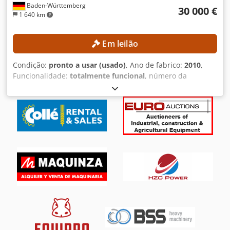
Baden-Württemberg
30 000 €
1 640 km
Em leilão
Condição:
pronto a usar (usado)
, Ano de fabrico:
2010
,
Funcionalidade:
totalmente funcional
, número da
máquina/veículo:
18199
, curso do eixo X:
550 mm
, curso
do eixo Y:
410 mm
, curso do eixo Z:
450 mm
, velocidade do
fuso (máx.):
20 000 rpm
, número de posições no magazine
de ferramentas:
210
, DETALHES TÉCNICOS Controlo CNC:
FANUC 30iM para usinagem de 5 eixos Área de trabalho
Curso do eixo X: 550 mm Curso do eixo Y: 410 mm Curso do
eixo Z: 450 mm Amplitude de rotação do eixo B: +110 a
−110° Amplitude de rotação do eixo C: 360° Avanço Avanço
rápido dos eixos X, Y e Z: 50.000 mm/min Avanço rápido do
eixo B: 30 min⁻¹ Avanço rápido do eixo C: 50 min⁻¹
Magazém de ferramentas Posições de ferramentas de
série: 30 Expansão do magazém de ferramentas: 210
posições de ferramentas Preparação para expansão para
240 posições de ferramentas Sistema de paletes Número