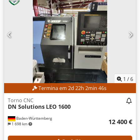
1
/
6
Termina em
2
d
22
h
2
min
45
s
Torno CNC
DN Solutions
LEO 1600
Baden-Württemberg
12 400 €
1 698 km