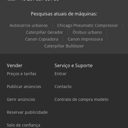
Dois transportadores de cavacos espirais Filtro de ar
mecânico TEBARON TEB/BV2 Coluna única com base para
Pesquisas atuais de máquinas:
o sistema de filtro de ar Apalpador de medição Renishaw
OMP 60 Software Easy Probe Célula de pressão para
Autocarros urbanos
Chicago Pneumatic Compressor
medição do comprimento da ferramenta e monitorização
da quebra da ferramenta
Caterpillar Gerador
Ônibus urbano
Canon Copiadora
Canon Impressora
Caterpillar Bulldozer
Vender
Serviço e Suporte
Preços e tarifas
Entrar
Publicar anúncios
Contacto
Gerir anúncios
Contrato de compra modelo
Reservar publicidade
Selo de confiança