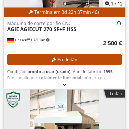
1
/
12
Termina em
3
d
22
h
37
min
45
s
Máquina de corte por fio CNC
AGIE
AGIECUT 270 SF+F HSS
Hessen
1 780 km
2 500 €
Em leilão
Condição:
pronto a usar (usado)
, Ano de fabrico:
1995
,
Funcionalidade:
totalmente funcional
, número da
máquina/veículo:
193.006
, curso do eixo X:
350 mm
, curso
do eixo Y:
250 mm
, curso do eixo Z:
256 mm
, Diâmetro do
Leilão
fio (máx.):
0,33 mm
, modelo de controlador:
AGIEVISION /
AGIE HSS-Steuerung
, Sem preço mínimo – venda
garantida ao maior lance! DETALHES TÉCNICOS Curso do
eixo X: 350 mm Curso do eixo Y: 250 mm Curso do eixo Z:
256 mm Curso dos eixos U/V: ±70 mm Resolução de
posicionamento: 0,0001 mm Precisão de posicionamento: