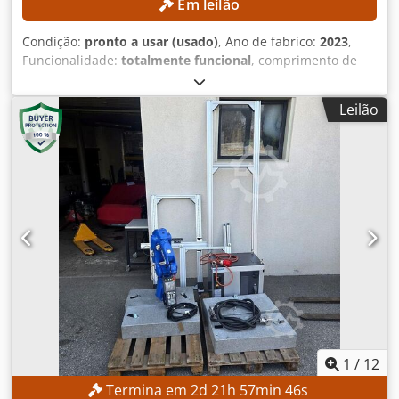
Em leilão
Condição:
pronto a usar (usado)
, Ano de fabrico:
2023
,
Funcionalidade:
totalmente funcional
, comprimento de
torneamento:
300 mm
, diâmetro de torneamento:
300
mm
, furo da árvore:
52 mm
, velocidade do fuso (máx.):
Leilão
4 500 rpm
, modelo de controlador:
FANUC CNC
, A
máquina pode ser inspecionada com um prazo de entrega
de três dias. DETALHES TÉCNICOS Diâmetro máximo de
torneamento: aprox. 300 mm Comprimento máximo de
torneamento: aprox. 300 mm Dcjdpfx Ahoznb Ntorek
Diâmetro do furo do eixo: aprox. 52 mm Velocidade
máxima do eixo principal: 4.500 rpm Torreta de
ferramentas: 12 posições DETALHES DA MÁQUINA
Controlo: FANUC CNC Peso da máquina: aprox. 2.200 kg
Horas de funcionamento: aprox. 6.458 h Horas do eixo:
aprox. 4.300 h Tensão: CA 380 V (com ou sem
transformador) Potência nominal: 14,97 kVA Corrente em
carga total: 22,74 A Capacidade de interrupção: 5 kA
Capacidade de curto-circuito: 10 kA Potência do motor
1
/
12
elétrico, segundo o fabricante: 7,5 kW EQUIPAMENTO
Termina em
2
d
21
h
57
min
45
s
Documentação técnica Eixo principal de alto desempenho