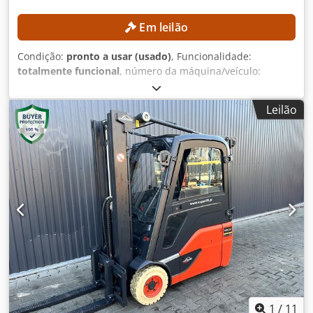
Em leilão
Condição:
pronto a usar (usado)
, Funcionalidade:
totalmente funcional
, número da máquina/veículo:
90621285
, Ano de fabrico:
2021
, horas de funcionamento:
560 h
, altura de elevação:
2 800 mm
, altura de construção:
Leilão
1 950 mm
, Sem preço mínimo – venda garantida ao
melhor lance! DETALHES TÉCNICOS Altura de elevação:
2.800 mm Dcedpfx Aezrlw Aohrek Altura total: 1.950 mm
DETALHES DA MÁQUINA Tipo de mastro: Mastro padrão
Tipo de bateria: Bateria de íon-lítio Horas de
funcionamento: 560 h EQUIPAMENTO Elevação inicial
Carregador Referência externa: SL1145SP
1
/
11