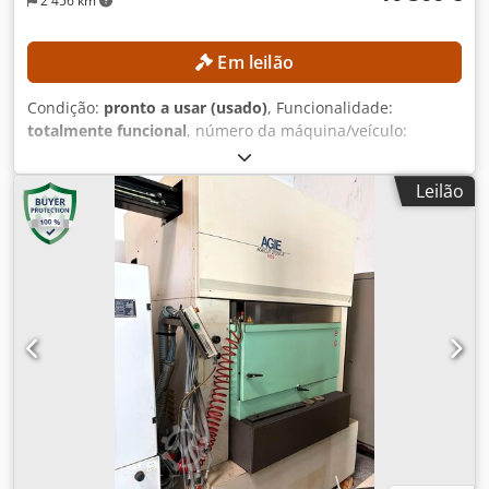
2 456 km
Em leilão
Condição:
pronto a usar (usado)
, Funcionalidade:
totalmente funcional
, número da máquina/veículo:
FN552603
, Ano de fabrico:
2017
, horas de funcionamento:
1 398 h
, altura de elevação:
3 540 mm
, tipo de mastro:
Leilão
duplex
, altura de construção:
2 520 mm
, Equipamento:
deslocamento lateral
, Sem preço mínimo – venda
garantida ao maior lance! DETALHES TÉCNICOS Altura de
elevação: 3.540 mm Altura total: 2.520 mm DETALHES DA
MÁQUINA Tipo de mastro: Duplex com elevação livre
Tensão da bateria: 80 V Capacidade da bateria: 930 Ah
Dcodpfjzrlvfox Ahrsk Ano de fabrico da bateria: 2017
Válvulas hidráulicas: 3.ª/4.ª válvula Horas de
funcionamento: 1.398 h EQUIPAMENTO Deslizador lateral
Posicionador de garfos Carregador incluído Referência
externa: SL13606SP