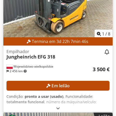
máxima de proteção contra sobrecarga do equipamento:
15 A Corrente de curto-circuito: 2,5 kA Tipo de fonte de
alimentação: ERAR-1000-06VX8-E10 EQUIPAMENTO Braço
do robô Yaskawa Motoman GP8 Controlador de robô
Yaskawa YRC1000
1
/
8
Termina em
3
d
22
h
7
min
45
s
Empilhador
Jungheinrich
EFG 318
Województwo wielkopolskie
3 500 €
2 456 km
Em leilão
Condição:
pronto a usar (usado)
, Funcionalidade:
totalmente funcional
, número da máquina/veículo:
FN498167
, Ano de fabrico:
2015
, horas de funcionamento:
15 254 h
, altura de elevação:
4 700 mm
, elevação livre: