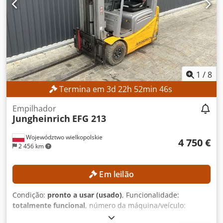
Pneus: novos Horas de operação: 5.612 h EQUIPAMENTO
Cabine Bateria Carregador Deslocador lateral Referência
externa: SL11370SP
1
/
8
Termina em
3
d
22
h
52
min
45
s
Empilhador
Jungheinrich
EFG 213
Województwo wielkopolskie
4 750 €
2 456 km
Em leilão
Condição:
pronto a usar (usado)
, Funcionalidade:
totalmente funcional
, número da máquina/veículo:
FN651047
, Ano de fabrico:
2021
, horas de funcionamento: