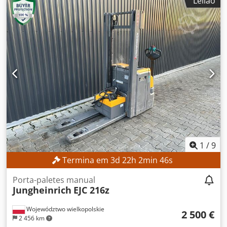
Leilão
1 490 mm
, tipo de mastro:
triplex
, altura de construção:
2 132 mm
, Sem preço mínimo – venda garantida ao preço
mais alto! DETALHES TÉCNICOS Elevação livre: 1.490 mm
Altura de elevação: 4.700 mm Altura total: 2.132 mm
DETALHES DA MÁQUINA Tipo de mastro: Triplex
Dcedpezrlxgefx Ahrek Tensão da bateria: 48 V Capacidade
da bateria: 625 Ah Ano de fabricação da bateria: 2015
Válvulas hidráulicas: 3.ª/4.ª válvula no suporte do garfo
Horas de operação: 15.254 h EQUIPAMENTO Mastro de
elevação triplex com elevação livre 3.ª/4.ª válvula hidráulica
no suporte do garfo Carregador Referência externa:
SL9789SP
1
/
9
Termina em
3
d
22
h
2
min
45
s
Porta-paletes manual
Jungheinrich
EJC 216z
Województwo wielkopolskie
2 500 €
2 456 km