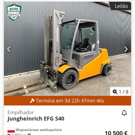
17 268 h
, altura de elevação:
4 700 mm
, elevação livre:
Leilão
1 535 mm
, tipo de mastro:
triplex
, altura de construção:
2 125 mm
, Equipamento:
deslocamento lateral
, Sem
preço mínimo – venda garantida ao melhor lance!
DETALHES TÉCNICOS Altura de elevação: 4.700 mm Altura
total: 2.125 mm Elevação livre: 1.535 mm DETALHES DA
MÁQUINA Tipo de mastro: Mastro triplex com elevação
livre Tensão da bateria: 48 V Capacidade da bateria: 500
Ah Dodpfxozrlv Ee Ahrock Horas de funcionamento: 17.268
h EQUIPAMENTO Deslizador lateral Bateria Carregador
Referência externa: SL12191SP
1
/
8
Termina em
3
d
22
h
47
min
45
s
Empilhador
Jungheinrich
EFG S40
Województwo wielkopolskie
10 500 €