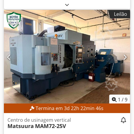
mm
, curso do eixo Y:
250 mm
, curso do eixo Z:
350 mm
,
peso da peça de trabalho (máx.):
400 kg
, modelo de
Leilão
controlador:
AGIEMATIC T
, Sem preço mínimo – venda
garantida ao maior lance! DETALHES TÉCNICOS Curso do
eixo X: 350 mm Curso do eixo Y: 250 mm Curso do eixo Z:
350 mm Velocidade rápida: aprox. 720 mm/min Eixos: 4 (X,
Y, Z, C) Área de trabalho Dcjdpjzpypnefx Ahrok Dimensões
da mesa: 600 × 450 mm Dimensões máximas da peça de
trabalho: aprox. 860 × 620 × 350 mm Peso máximo da peça
de trabalho: 400 kg Peso máximo do eletrodo: 100 kg
Dimensões internas do recipiente de trabalho: aprox. 830
× 590 × 350 mm Distância da mesa à ponta do cabeçote:
170 – 520 mm DETALHES DA MÁQUINA Controlo:
AGIEMATIC T Gerador: AGIEPULS 60 Ligação à rede: 400 V /
50 Hz Dimensões e peso Dimensões (C x L x A): aprox. 3.000
× 1.700 × 2.580 mm Peso da máquina: aprox. 2.550 kg
1
/
9
Termina em
3
d
22
h
22
min
45
s
Centro de usinagem vertical
Matsuura
MAM72-25V