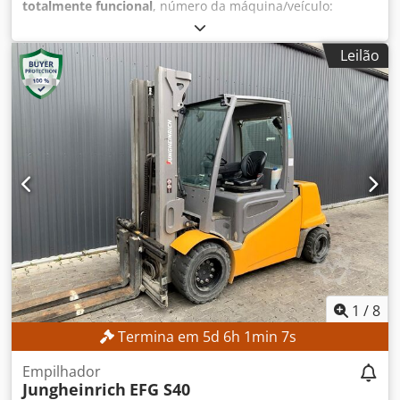
totalmente funcional
, número da máquina/veículo:
FN651047
, Ano de fabrico:
2021
, horas de funcionamento:
17 268 h
, altura de elevação:
4 700 mm
, elevação livre:
Leilão
1 535 mm
, tipo de mastro:
triplex
, altura de construção:
2 125 mm
, Equipamento:
deslocamento lateral
, Sem
preço mínimo – venda garantida ao melhor lance!
DETALHES TÉCNICOS Altura de elevação: 4.700 mm Altura
total: 2.125 mm Cjdpszrlv Esfx Ahlsrf Elevação livre: 1.535
mm DETALHES DA MÁQUINA Tipo de mastro: Mastro
triplex com elevação livre Tensão da bateria: 48 V
Capacidade da bateria: 500 Ah Horas de funcionamento:
17.268 h EQUIPAMENTO Deslizador lateral Bateria
Carregador Referência externa: SL12191SP
1
/
8
Termina em
5
d
6
h
1
min
5
s
Empilhador
Jungheinrich
EFG S40