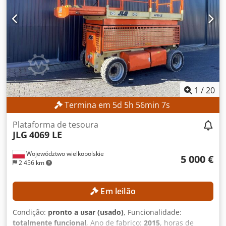
1
/
20
Termina em
5
d
5
h
56
min
5
s
Plataforma de tesoura
JLG
4069 LE
Województwo wielkopolskie
5 000 €
2 456 km
Em leilão
Condição:
pronto a usar (usado)
, Funcionalidade:
totalmente funcional
, Ano de fabrico:
2015
, horas de