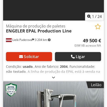
1
/
24
Máquina de produção de paletes
ENGELER
EPAL Production Line
49 500 €
Lielā Puderova
3 204 km
EXW VB acresce IVA
Solicitar
Ligar
Condição:
usado
, Ano de fabrico:
2004
, Funcionalidade:
não testado
, A linha de produção da EPAL está à venda na
Letônia. Composto por: Máquina de alongamento de
madeira - KALLFASS PFA-250 Máquina de alongamento de
Leilão
pernas de paletes - Bohm & Kruse Máquina de pregar
topos de paletes - ENGELER Máquina de giro de paletes
Transportador de corrente Máquina de pregar paletes -
Bohm & Kruse Crsdpfx Ahswgacrolof Máquina de
marcação/corte de cantos - Bohm & Kruse, Tipo 3/24/1500