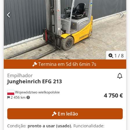
Fresadora Transportador de rolos Empilhadeira - ENGELER
ELEWFTORSTAPLER
1
/
8
Termina em
5
d
6
h
6
min
5
s
Empilhador
Jungheinrich
EFG 213
Województwo wielkopolskie
4 750 €
2 456 km
Em leilão
Condição:
pronto a usar (usado)
, Funcionalidade: