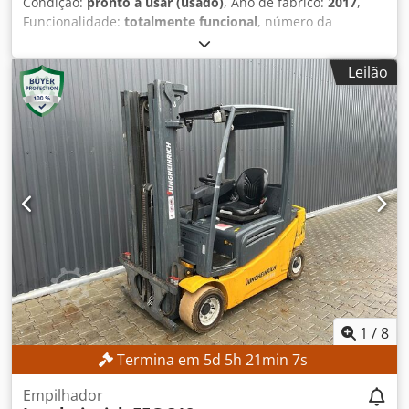
Condição:
pronto a usar (usado)
, Ano de fabrico:
2017
,
Funcionalidade:
totalmente funcional
, número da
máquina/veículo:
R17393-376-4-0
, peso total:
32 kg
,
capacidade de carga:
8 kg
, modelo de controlador:
Leilão
Yaskawa YRC1000
, fabricante de terminais de
programação:
Yaskawa
, número de eixos:
6
, DETALHES
TÉCNICOS Eixos do robô: 6 Carga útil: 8 kg Peso do braço
do robô: 32 kg DETALHES DA MÁQUINA Controlador:
Yaskawa YRC1000 Fabricante do painel de programação:
Yaskawa Alimentação: 3 fases CA 380–440 V, 50/60 Hz
Corrente de entrada: 15 A Corrente máxima de proteção
contra sobrecarga do equipamento: 15 A Corrente de
curto-circuito: 2,5 kA Tipo de fonte de alimentação: ERAR-
1000-06VX8-E10 Credpfx Ahjzmwafjlof EQUIPAMENTO
Braço do robô Yaskawa Motoman GP8 Controlador de robô
Yaskawa YRC1000
1
/
8
Termina em
5
d
5
h
21
min
5
s
Empilhador