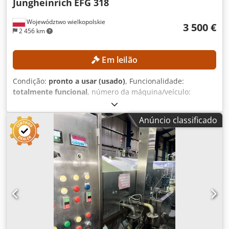
Jungheinrich
EFG 318
Województwo wielkopolskie
3 500 €
2 456 km
Em leilão
Condição:
pronto a usar (usado)
, Funcionalidade:
totalmente funcional
, número da máquina/veículo:
FN498167
, Ano de fabrico:
2015
, horas de funcionamento:
15 254 h
, altura de elevação:
4 700 mm
, elevação livre:
Anúncio classificado
1 490 mm
, tipo de mastro:
triplex
, altura de construção:
2 132 mm
, Sem preço mínimo – venda garantida ao preço
mais alto! DETALHES TÉCNICOS Elevação livre: 1.490 mm
Altura de elevação: 4.700 mm Altura total: 2.132 mm
Crodpezrlxgsfx Ahlef DETALHES DA MÁQUINA Tipo de
mastro: Triplex Tensão da bateria: 48 V Capacidade da
bateria: 625 Ah Ano de fabricação da bateria: 2015
Válvulas hidráulicas: 3.ª/4.ª válvula no suporte do garfo
Horas de operação: 15.254 h EQUIPAMENTO Mastro de
elevação triplex com elevação livre 3.ª/4.ª válvula hidráulica