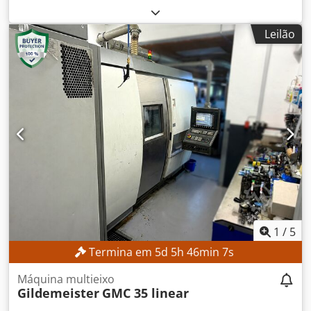
funcionamento:
387 h
, número da máquina/veículo:
0200245029
, altura de trabalho:
14 000 mm
, DETALHES
Leilão
TÉCNICOS Altura de trabalho: 14 m Tração: 4 × 4 DETALHES
DA MÁQUINA Capacidade de carga da plataforma: máx.
360 kg Número de pessoas: máx. 2 Carga útil admissível:
máx. 200 kg Força manual: máx. 400 N Velocidade do
vento: máx. 12,5 m/s Horas de operação: 387 h
EQUIPAMENTO Carregador Referência externa: SL15850SP
Codpfx Aozrgxzohljrf
1
/
5
Termina em
5
d
5
h
46
min
5
s
Máquina multieixo
Gildemeister
GMC 35 linear