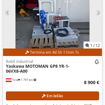
1
/
12
Termina em
4
d
5
h
11
min
5
s
Robô industrial
Yaskawa
MOTOMAN GP8 YR-1-
06VX8-A00
Tirol
1 797 km
8 900 €
Em leilão