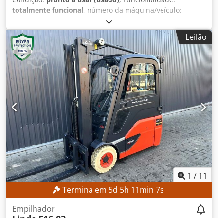
totalmente funcional
, número da máquina/veículo:
90621285
, Ano de fabrico:
2021
, horas de funcionamento:
560 h
, altura de elevação:
2 800 mm
, altura de construção:
Leilão
1 950 mm
, Sem preço mínimo – venda garantida ao
melhor lance! DETALHES TÉCNICOS Altura de elevação:
2.800 mm Altura total: 1.950 mm DETALHES DA MÁQUINA
Tipo de mastro: Mastro padrão Tipo de bateria: Bateria de
íon-lítio Horas de funcionamento: 560 h Csdozrlw Aopfx
Ahlerf EQUIPAMENTO Elevação inicial Carregador
Referência externa: SL1145SP
1
/
11
Termina em
5
d
5
h
11
min
5
s
Empilhador