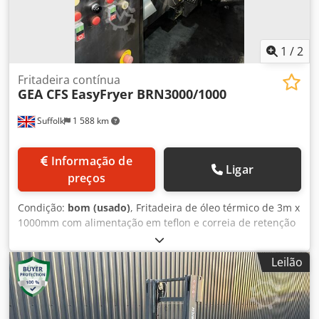
no suporte do garfo Carregador Referência externa:
SL9789SP
1
/
2
Fritadeira contínua
GEA CFS
EasyFryer BRN3000/1000
Suffolk
1 588 km
Informação de
Ligar
preços
Condição:
bom (usado)
, Fritadeira de óleo térmico de 3m x
1000mm com alimentação em teflon e correia de retenção
superior. Codpfxoq Iq Nbe Ahlerf
Leilão