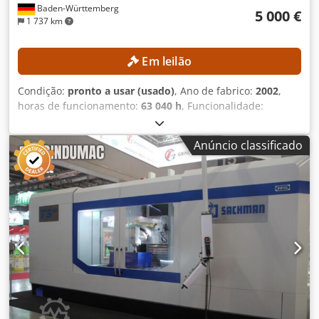
Baden-Württemberg
5 000 €
1 737 km
Em leilão
Condição:
pronto a usar (usado)
, Ano de fabrico:
2002
,
horas de funcionamento:
63 040 h
, Funcionalidade:
totalmente funcional
, Sem preço mínimo – venda
garantida pelo lance mais alto! DETALHES TÉCNICOS
Anúncio classificado
Configuração da máquina Codpfx Aozrgnpshljrf Guias
lineares superiores: 2 unidades Unidade de fresagem: 1
unidade Unidades de perfuração transversal: 2 unidades
Mandril frontal fixo: 1 unidade Unidades de usinagem
Torreta 6: Deslocamento apenas no eixo X Posição frontal
1: Mandril rotativo fixo, deslocamento apenas para frente e
para trás Posições frontais 2 a 4: Mandris rotativos
totalmente controláveis Posição frontal 5: Eixo de
usinagem interna para usinagem de contornos e raios
internos Posição frontal 6: Mandril de usinagem acionado
com carro de usinagem na parte traseira e duas
ferramentas, deslocável para o lado da vista Equipamento