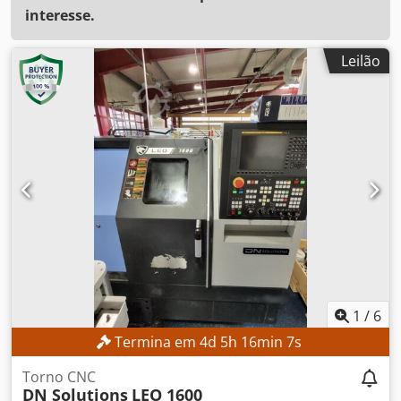
interesse.
Leilão
1
/
6
Termina em
4
d
5
h
16
min
5
s
Torno CNC
DN Solutions
LEO 1600