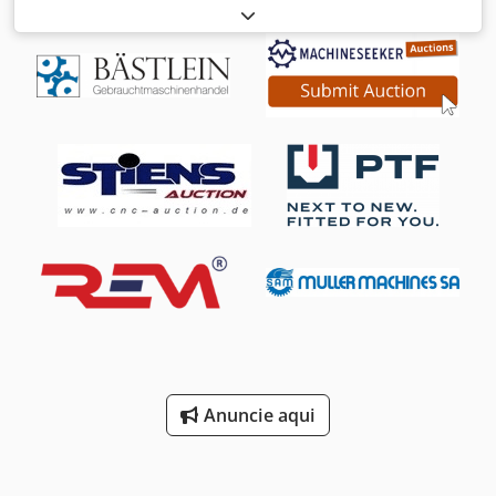
carga:
2 000 kg
, altura de elevação:
4 300 mm
, elevação
livre:
1 330 mm
, tipo de mastro:
triplex
, altura de
construção:
1 975 mm
, Sem preço mínimo – venda
garantida ao maior lance! DETALHES TÉCNICOS
Capacidade de carga: 2.000 kg Altura de elevação: 4.300
mm Elevação livre: 1.330 mm Altura total: 1.975 mm Cjdpfx
Aezrgddohlerf DETALHES DA MÁQUINA Tipo de
combustível: Gás Tipo de mastro: Triplex Classe ISO: 2
Intervalo de capacidade de carga da classe ISO 2: 1.000–
2.500 kg EQUIPAMENTO 3.ª válvula Referência externa:
SL15670SLO
Anuncie aqui