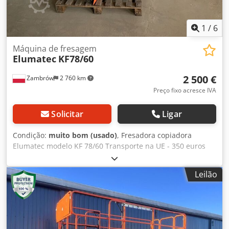
1
/
6
Máquina de fresagem
Elumatec
KF78/60
2 500 €
Zambrów
2 760 km
Preço fixo acresce IVA
Solicitar
Ligar
Condição:
muito bom (usado)
, Fresadora copiadora
Elumatec modelo KF 78/60 Transporte na UE - 350 euros
Cedpjvi R Avofx Ahlsrf
Leilão