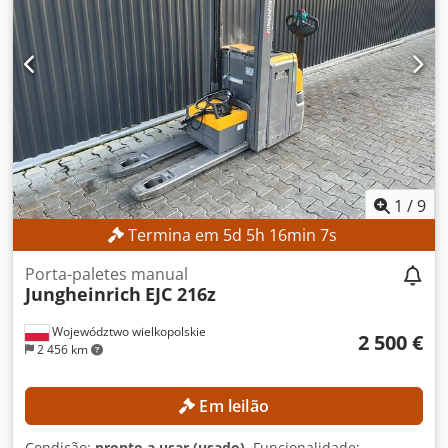
1
/
9
Termina em
5
d
5
h
16
min
5
s
Porta-paletes manual
Jungheinrich
EJC 216z
Województwo wielkopolskie
2 500 €
2 456 km
Em leilão
Condição:
pronto a usar (usado)
, Funcionalidade: