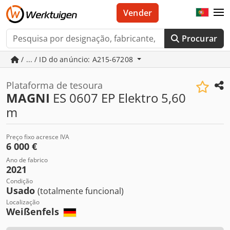
Vender
Procurar
/ ... / ID do anúncio: A215-67208
Plataforma de tesoura
MAGNI
ES 0607 EP Elektro 5,60
m
Preço fixo acresce IVA
6 000 €
Ano de fabrico
2021
Condição
Usado
(totalmente funcional)
Localização
Weißenfels