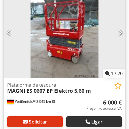
1
/
20
Plataforma de tesoura
MAGNI
ES 0607 EP Elektro 5,60 m
6 000 €
Weißenfels
2 045 km
Preço fixo acresce IVA
Solicitar
Ligar