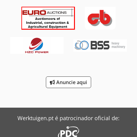
mm
, tipo de combustível:
elétrico
, cor:
vermelho
,
Equipamento:
Verificação de segurança UVV, tração
integral
, Dados técnicos Ano de fabricação: 2021 Altura de
trabalho: 5,90 m Altura da plataforma: 3,90 m Extensão da
plataforma: 0,60 m Capacidade de carga: 240 kg
Capacidade de carga estendida: 100 kg Máx. de pessoas: 2
Dimensões da plataforma (C x L): 1,29 m x 0,70 m
Dimensões totais (C x L x A): 1,44 m x 0,76 m x 2,03 m
Máxima inclinação superável: 25% Velocidade de
deslocamento: 0,5 km/h - 4 km/h Tração: 24 V / 0,4 kW
Dcodpfx Aoyqzdqscmjk Elevação: 24 V / 1,2 kW Peso total:
880 kg Estado geral de uso, totalmente funcional.
Anuncie aqui
Werktuigen.pt é patrocinador oficial de: