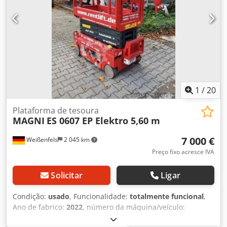
segurança UVV
, Dados técnicos Ano de fabricação: 2022
Motor: Elétrico Dcsdpfx Acozlxnzsmok Altura de trabalho:
5,90 m Altura da plataforma: 3,90 m Extensão da
plataforma: 0,6 m Dimensões da plataforma (CxL): 1,29 m x
0,70 m Dimensões totais (CxLxA): 1,44 m x 0,76 m x 2,03 m
Capacidade máxima de carga: 240 kg Capacidade máxima
de subida: 25 % Peso: 880 kg Motorização: 0,4 kW
Velocidade de deslocamento: 0,5 - 4,0 km/h Totalmente
funcional, sinais gerais de uso, UVV
1
/
20
Plataforma de tesoura
MAGNI
ES 0607 EP Elektro 5,60 m
7 000 €
Weißenfels
2 045 km
Preço fixo acresce IVA
Solicitar
Ligar
Condição:
usado
, Funcionalidade:
totalmente funcional
,
Ano de fabrico:
2022
, número da máquina/veículo:
2429088
, potência:
0,4 kW (0,54 cv)
, capacidade de carga: