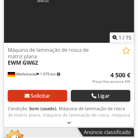
1
/
15
Máquina de laminação de rosca de
matriz plana
EWM
GW62
4 500 €
Wiefelstede
1 979 km
Preço fixo acresce IVA
Solicitar
Ligar
Condição:
bom (usado)
, Máquina de laminação de rosca
de matriz plana, máquina de laminação de rosca, máquina
de laminação de rosca de segmento, máquina de
conformação a frio, máquina de serrilha, máquina de
Anúncio classificado
laminação de rosca Crodpfxji Eg Nko Ak Tof -Fabricante: