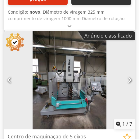
Condição:
novo
, Diâmetro de viragem 325 mm
comprimento de viragem 1000 mm Diâmetro de rotação
sobre o escorrega da cama 250 mm Diâmetro de rotação
na ponte da cama 440 mm Velocidade(s) 12 (85-2000) rpm
Anúncio classificado
Cabeçote móvel MK 3 Curso da fresa 100 mm Diâmetro da
fresa 40 mm Suporte do fuso DIN 55027 No. 5 Furo do fuso
32 mm Avanço longitudinal 0,006 - 1,77 m/min Avanço
transversal 0,003 - 0,885 m/min Potência total necessária
2,2 kW Peso da máquina aprox. 770 kg Espaço necessário
aprox. 2150 x 950 x 1350 mm Equipamento - Dispositivo de
refrigeração - Luz da máquina - Painel traseiro de aparas -
Proteção do fuso - Proteção do mandril do torno - Proteção
do porta-ferramentas - Mudança de engrenagens
*Equipamento especial - Mandril de 3 braços Ø 160 mm
tipo 3204/ DIN6350, BISON Codpfetycpasx Ak Tsrf - Suporte
de troca rápida MULTIFIX tipo A, incl. 4 suportes de
ferramentas - Leitor digital de 2 eixos DRO Newall - Pedal
com função de travão CE
1
/
7
Centro de maquinação de 5 eixos