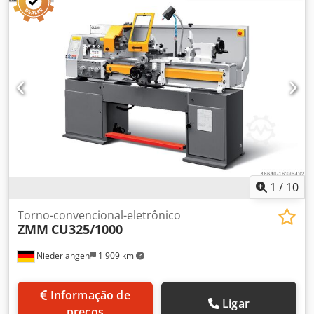
EWM, máquina de laminação de roscas planas, máquina
de serrilha -Tipo: infelizmente sem designação de tipo -
Acionamento: 4,6/5,8 kW 1435/2890 rpm -Acionamento por
correia: 3 vezes ajustável -Placa de serrilha: RAA 1.0 -
Lubrificação centralizada: -Dimensões: 1680/920/H1440
mm -Peso: 1308 kg
1
/
10
Torno-convencional-eletrônico
ZMM
CU325/1000
Niederlangen
1 909 km
Informação de
Ligar
preços