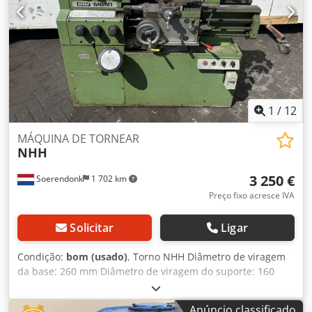
1
/
12
MÁQUINA DE TORNEAR
NHH
3 250 €
Soerendonk
1 702 km
Preço fixo acresce IVA
Solicitar
Ligar
Condição:
bom (usado)
, Torno NHH Diâmetro de viragem
da base: 260 mm Diâmetro de viragem do suporte: 160
mm Passagem: 26 mm Comprimento de torneamento: 600
mm Processamento digital Heidenhain Diâmetro do
Anúncio classificado