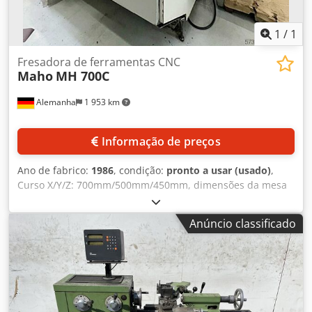
1
/
1
Fresadora de ferramentas CNC
Maho
MH 700C
Alemanha
1 953 km
Informação de preços
Ano de fabrico:
1986
, condição:
pronto a usar (usado)
,
Curso X/Y/Z: 700mm/500mm/450mm, dimensões da mesa
X/Y: 900mm/500mm, máx. carga da mesa: 500 kg, suporte
do fuso: SK40, velocidade: 3150 rpm, curso da pena: 100
Anúncio classificado
mm, avanço: 3 m/min, avanço rápido: 6 m/min, dimensões
da máquina X/Y/Z: aprox. 3550mm/3150mm/2100mm,
peso: aprox. 3600 kg. É possível fazer uma inspeção no
local. Codpfxewkihxs Ak Terf