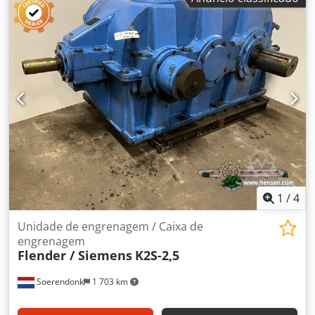
mandril: 155 mm Codpfemw Ukcjx Ak Terf Velocidade de
rotação: 2000 rpm Dimensões: 150x85x155 cm CxLxA
1
/
4
Unidade de engrenagem / Caixa de
engrenagem
Flender / Siemens
K2S-2,5
Soerendonk
1 703 km