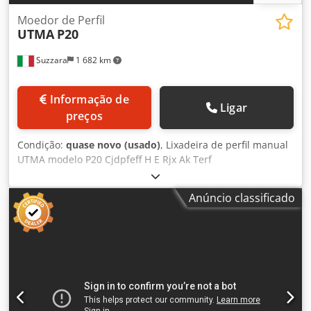
Moedor de Perfil
UTMA
P20
Suzzara
1 682 km
Informação de
Ligar
preços
Condição:
quase novo (usado)
, Lixadeira de perfil manual
UTMA modelo P20 Cjdpfeff H E Rjx Ak Terf
Anúncio classificado