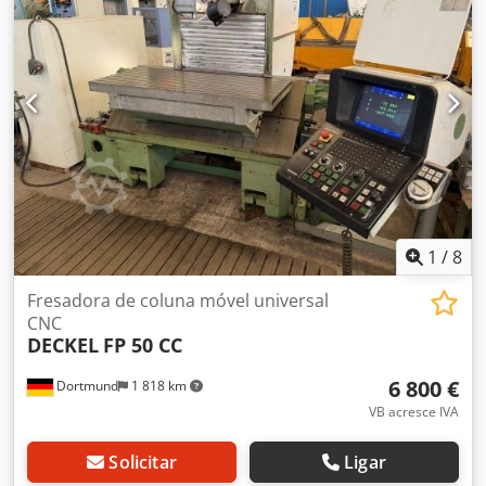
mm número de rotações do fuso 63 - 3,150 1/min
alimentação infinitamente variável 12-3000 / 6-1500 (Z)
mm/min curso de pena 100 mm Cabeça giratória +/- 90
Montagem do fuso ISO SK 40 Superfície de aperto 630 x
400 mm Potência total necessária 8 kW Peso da máquina
aprox. 2,2 t Necessidade de espaço aprox. 2 x 1,9 x 1,95
1
/
8
Fresadora de coluna móvel universal
CNC
DECKEL
FP 50 CC
6 800 €
Dortmund
1 818 km
VB acresce IVA
Solicitar
Ligar