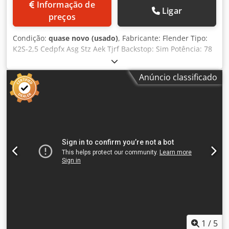
Informação de
Ligar
preços
Condição:
quase novo (usado)
, Fabricante: Flender Tipo:
K2S-2,5 Cedpfx Asg Stz Aek Tjrf Backstop: Sim Potência: 78
kW Relação: 44,16:1 RPM in/out: 1.400 / 31,7 Eixo ø dentro:
65 mm Eixo ø fora: 140 mm
Anúncio classificado
1
/
5