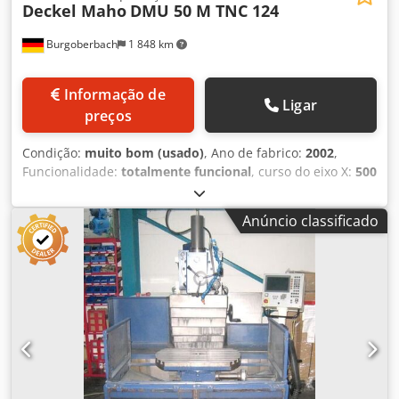
Deckel Maho
DMU 50 M TNC 124
Burgoberbach
1 848 km
Informação de
Ligar
preços
Condição:
muito bom (usado)
, Ano de fabrico:
2002
,
Funcionalidade:
totalmente funcional
, curso do eixo X:
500
mm
, curso do eixo Y:
400 mm
, curso do eixo Z:
400 mm
,
velocidade do fuso (máx.):
4 500 rpm
, velocidade do fuso
Anúncio classificado
(min.):
50 rpm
, Vende-se um centro de maquinagem
Deckel Maho do tipo DMU 50 M com controlo de contorno
e eixos de rotação manual A máquina está em muito bom
estado, totalmente funcional e pronta para uso imediato.
Particularmente notável é a possibilidade de trabalhar
numa cabine aberta Dados técnicos: Ano de construção:
2002 Controlo: Heidenhain TNC 124 Eixo X: 500 mm Eixo Y:
400 mm Eixo Z: 400 mm Velocidade de avanço: 5.000
mm/min Deslocação rápida: 5 m/min Porta-ferramentas:
SK 40 Superfície de aperto: Ø 700 x 500 mm Gama de