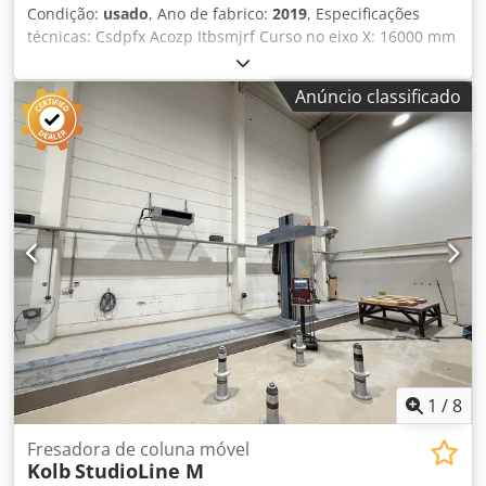
Condição:
usado
, Ano de fabrico:
2019
, Especificações
técnicas: Csdpfx Acozp Itbsmjrf Curso no eixo X: 16000 mm
Curso no eixo Y: 4000 mm Curso no eixo Z: 1600 mm
Anúncio classificado
1
/
8
Fresadora de coluna móvel
Kolb
StudioLine M