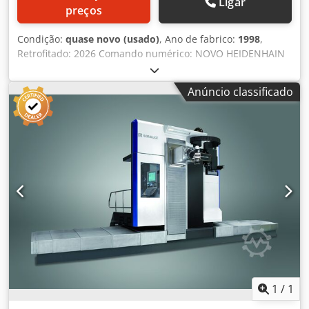
Ligar
preços
Condição:
quase novo (usado)
, Ano de fabrico:
1998
,
Retrofitado: 2026 Comando numérico: NOVO HEIDENHAIN
TNC-i640 Características técnicas Dimensões Dimensões
da mesa: 7.650 x 1.000 mm Número de canais em T: 7
Anúncio classificado
Dimensões dos canais em T: 22 mm Cursos dos eixos
Curso do eixo X: 5.850 mm Curso do eixo Y: 1.200 mm
Curso do eixo Z: 1.500 mm Cabeçote de fresagem Tipo de
cabeçote: Novo cabeçote UDG de indexação automática (a
cada 2,5º) Sistema de fixação de ferramentas: Hidráulico
Cone do fuso: ISO 50 (DIN 69871) / Pino de retenção: DIN
69872 Faixa de rotação: 20 - 3.000 rpm Potência do fuso:
29,6 kW Avanços Avanços rápidos (X, Y, Z): 10.000 mm/min
Cjdeyf Rqpspfx Acmjrf Peso e dimensões Peso máximo
permitido sobre a mesa: 4.000 kg/m² Peso aproximado da
máquina: 31.000 kg Dimensões aproximadas da máquina:
11.590 x 5.179 x 3.485 mm Acessórios Proteção: novo
cercado perimetral em malha de arame Trocador
automático de ferramentas: ATC-30 Transportador de
1
/
1
cavacos: longitudinal traseiro Manípulo eletrônico: Novo