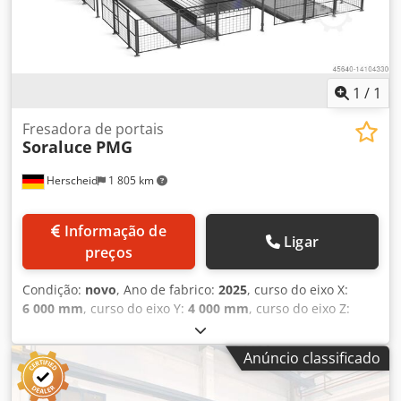
1
/
1
Fresadora de portais
Soraluce
PMG
Herscheid
1 805 km
Informação de
Ligar
preços
Condição:
novo
, Ano de fabrico:
2025
, curso do eixo X:
6 000 mm
, curso do eixo Y:
4 000 mm
, curso do eixo Z:
1 500 mm
, (distância entre colunas da máquina 3.520 mm)
Z= 1.500 mm Controlo Heidenhain Cjdpsqrq Emjfx Acmjrf
Anúncio classificado
Motor em linha arrefecido a água 43 kW / 900 Nm Cabeça
de fresagem de indexação automática 6.000 min-1 / 2