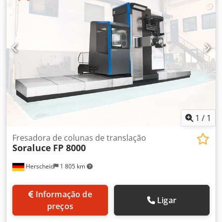
planos, 90°|45° / 0,001° x 0,001° Caixa de proteção de 3
lados Volante de cabo 2 x transportador de aparas
Trocador de 60 ferramentas
1
/
1
Fresadora de colunas de translação
Soraluce
FP 8000
Herscheid
1 805 km
Informação de
Ligar
preços