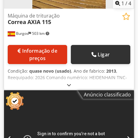
1
/
4
Máquina de trituração
Correa
AXIA 115
Burgos
503 km
Informação de
Ligar
preços
Condição:
quase novo (usado)
, Ano de fabrico:
2013
,
Reequipado: 2026 Comando numérico: HEIDENHAIN TNC-
i530 Características técnicas Crodpfx Aceyf Rraomof
Dimensões Dimensões da mesa: 12.500 x 2.250 mm
Anúncio classificado
Número de canais em T: 9 Dimensões dos canais em T: 22
mm Cursos dos eixos Curso do eixo X: 11.500 mm Curso do
eixo Y: 1.500 mm Curso do eixo Z: 2.000 mm Capacidade
vertical (VC): 150 / 2.150 mm (ajustável) Cabeçote de
fresagem Tipo de cabeçote: Universal Indexação
Automática UDG (2,5º) Sistema de fixação de ferramenta:
Hidráulico Cone: ISO 50 (DIN 69871) / Parafuso de tração: