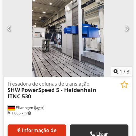
1
/
3
Fresadora de colunas de translação
SHW
PowerSpeed 5 - Heidenhain
iTNC 530
Ellwangen (Jagst)
1 806 km
Informação de
Ligar