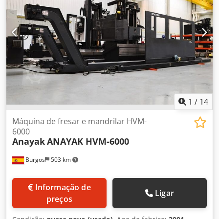
1
/
14
Máquina de fresar e mandrilar HVM-
6000
Anayak
ANAYAK HVM-6000
Burgos
503 km
Informação de
Ligar
preços