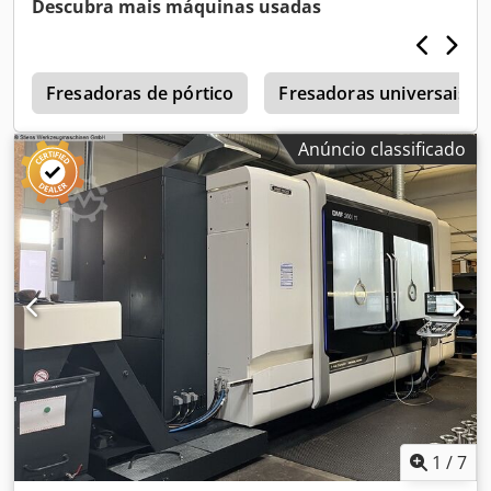
Descubra mais máquinas usadas
avanço do eixo X:
10 000 m/min
, taxa de avanço eixo Y:
10 000 m/min
, velocidade de avanço eixo Z:
10 000 m/min
,
velocidade do fuso (máx.):
4 000 rpm
, binário:
1 638 Nm
,
fornecimento de refrigerante:
Fresadoras de pórtico
16 barra
Fresadoras universais c
, Equipamento:
documentação / manual, velocidade de rotação
infinitamente variável
, Por encomenda do cliente:
Anúncio classificado
Fresadora CNC de bancada fixa usada Fabricante:
KIHEUNG Modelo: D-TRAX X5500 Ano de fabricação: 2019
Horas de operação: • Comando ligado: 12.578 horas •
Execução de programa: 6.742 horas • Rotação do eixo:
4.869 horas EQUIPAMENTO DE SÉRIE: • Comando CNC
HEIDENHAIN TNC 640 com HSCI, monitor TFT de 19",
conversor DXF e painel de controle rotativo • Motor
principal SIEMENS 28/38 kW • Caixa de redução ZF de 2
estágios, refrigerada (1–1.000 / 1.001–4.000 rpm) •
Acionamento do eixo X através do sistema de cremalheira
TWIN-DRIVE / REDEX com dois servomotores • Acionamento
dos eixos Y e Z através de fusos de esferas de precisão
KORTA • Réguas lineares HEIDENHAIN em todos os três
eixos com sistema de ar comprimido DA 400 Codpezgw
1
/
7
Dwjfx Acmsrf • Guias lineares de precisão INA em todos os