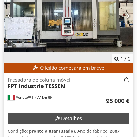
rpm • N.º de faixas de velocidade: 2 • Potência do motor
principal: 50 kW • Carregador automático de ferramentas:
Incluído • Posições no carregador de ferramentas: 60 •
Refrigeração interna: Incluído • Evacuador de cavacos:
Incluído • Volante eletrônico: Incluído • Tanque adicional
com filtro de papel: Incluído • Plataforma de operação:
Incluída • Enclausuramento com 4 portas deslizantes:
Incluído • Peso admissível sobre a mesa: 30.000 kg • Peso
da máquina: 45.000 kg
1
/
6
O leilão começará em breve
Fresadora de coluna móvel
FPT Industrie
TESSEN
Veneto
1 777 km
95 000 €
Detalhes
Condição:
pronto a usar (usado)
, Ano de fabrico:
2007
,