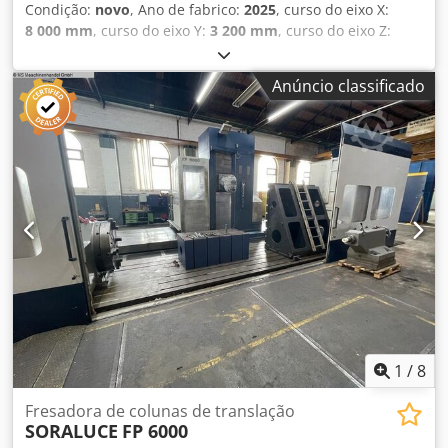
Condição:
novo
, Ano de fabrico:
2025
, curso do eixo X:
8 000 mm
, curso do eixo Y:
3 200 mm
, curso do eixo Z:
1 600 mm
, Heidenhain TNC 7 Motor inline com
refrigeração a água 43 kW / 900 Nm Percursos dos eixos:
Anúncio classificado
Crodpfx Asqy Hinocmof X = 8000 Y = 3.200 Z = 1.600
Cabeçotes de fresagem: 0,001°x0,001 6.000 rpm Outros
equipamentos: Trocador de ferramentas para 60 posições
1 transportador de cavacos Mesas NC opcionais Campos
de placas Mesas giratórias tipo carrossel Opcional:
Sistema totalmente automático de troca de cabeçote de
fresagem Processamento pendular Proteção contra
respingos Pacotes tecnológicos de suporte ao operador
1
/
8
Fresadora de colunas de translação
SORALUCE
FP 6000