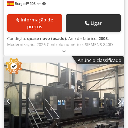
Burgos
503 km
Informação de
Ligar
preços
Condição:
quase novo (usado)
, Ano de fabrico:
2008
,
Modernização: 2026 Controlo numérico: SIEMENS 840D
Características técnicas Dimensões Dimensões da mesa:
OpcionalNúmero de ranhuras em T: IndefinidoDimensões
Anúncio classificado
das ranhuras em T: Indefinido Cursos dos eixos Curso do
eixo X: 10000 mmCurso do eixo Y: 1500 mmCurso do eixo Z:
2500 mmCapacidade vertical (CV): 0 / 2500 mm (ajustável)
Cabeça de fresagem Tipo de cabeça: Universal com
indexação automática UAD (0,1º)Sistema de fixação da
ferramenta: HidráulicoCone da cabeça: ISO 50 (DIN 69871)
/ Pino de tração: DIN 69872Gama de velocidades: 20 - 6000
rpmPotência do eixo: 30 kW Avanços Avanço rápido (X / Y,
Z): 30000 mm/min Peso e dimensões Peso máximo na mesa
(kg/m2): OpcionalPeso aproximado da máquina: 70000
kgDimensões aproximadas da máquina: 17560 x 12800 x