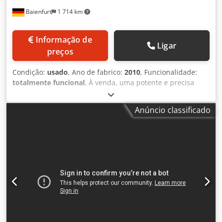
Baienfurt
1 714 km
Informação de
Ligar
preços
Condição:
usado
, Ano de fabrico:
2010
, Funcionalidade:
totalmente funcional
, À venda, uma potente e precisa
fresadora CNC de 5 eixos do fabricante de referência Kolb,
modelo Studioline M. A máquina é ideal para construção
Anúncio classificado
de modelos, fabricação de moldes e usinagem de peças de
grandes dimensões. Dados técnicos e características
principais: * Fabricante: Kolb * Modelo: Studioline M *
Primeira colocação em funcionamento: março de 2010 *
Controle: Fidia, incluindo painel de controle manual /
volante HPX21 Área de trabalho / cursos: * Eixo X: aprox.
11.500 mm * Eixo Y: aprox. 1.550 mm * Eixo Z: aprox. 2.550
mm * Eixo B: ± 210° * Eixo C: ± 104° Mandril e ferramentas:
* Interface de ferramenta: HSK 50A * Rotação do mandril:
máx. 16.000 min⁻¹ Dinâmica e acionamentos: * Eixos
lineares (X, Y, Z): velocidade de avanço até 16 m/min