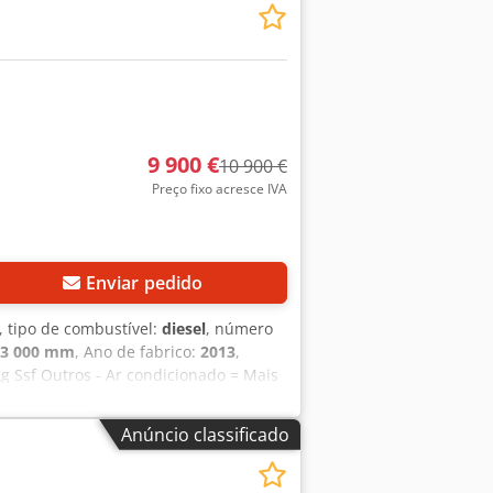
9 900 €
10 900 €
Preço fixo acresce IVA
Enviar pedido
, tipo de combustível:
diesel
, número
3 000 mm
, Ano de fabrico:
2013
,
g Ssf Outros - Ar condicionado = Mais
a Bélgica, nos arredores de Bruxelas
ispõe de um amplo parque de
Anúncio classificado
rros de todas as marcas,
de linha certo para si, que se adapte
nos o direito de corrigir erros,