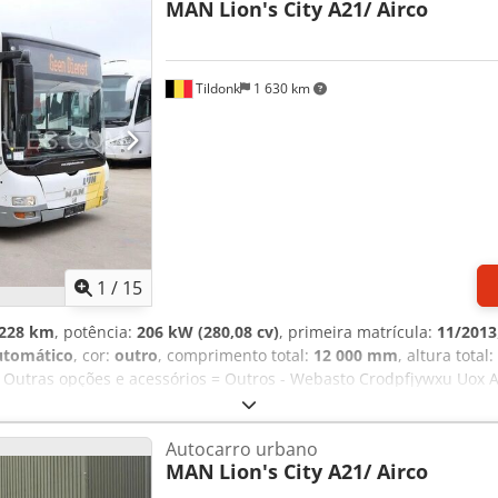
MAN
Lion's City A21/ Airco
Tildonk
1 630 km
1
/
15
 228 km
, potência:
206 kW (280,08 cv)
, primeira matrícula:
11/2013
utomático
, cor:
outro
, comprimento total:
12 000 mm
, altura total:
= Outras opções e acessórios = Outros - Webasto Crodpfjywxu Uox A
mações da empresa = Somos uma empresa internacional com sede n
eu parceiro ideal para a compra e venda de autocarros usados e d
Autocarro urbano
de exposição. Temos sempre em stock um grande número de autoca
MAN
Lion's City A21/ Airco
eis de preço. Podemos encontrar o autocarro turístico, escolar ou 
nto. Todas as informações são fornecidas sem garantia. Reservamo-