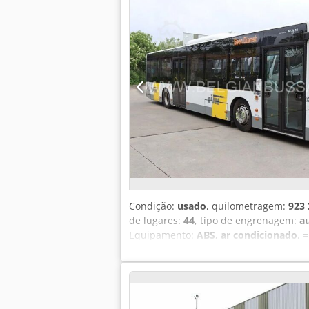
Condição:
usado
, quilometragem:
923
de lugares:
44
, tipo de engrenagem:
a
Equipamento:
ABS, ar condicionado
, 
informações = Danos: nenhum = Infor
(+/-20 km). A Belgian Bus Sales é o s
estacionamento que serve como área 
capacidades, modelos e em todos os nív
às suas necessidades ou ao seu orçame