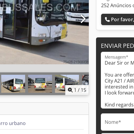
252 Anúncios 
Por favor,
ENVIAR PE
Mensagem*
1
/
15
Nome*
arro urbano