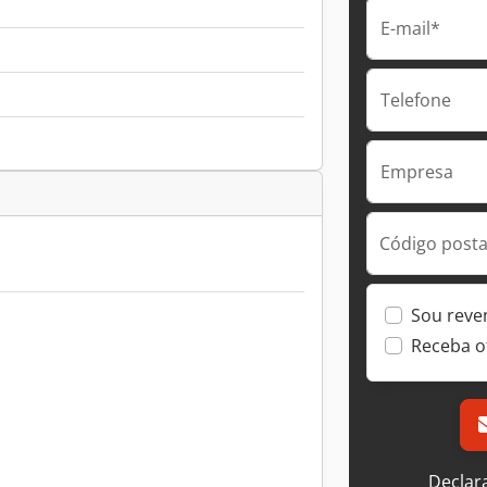
E-mail*
Telefone
Empresa
Código postal
Sou reve
Receba o
Declar