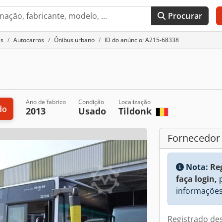
Procurar
is
Autocarros
Ônibus urbano
ID do anúncio: A215-68338
Ano de fabrico
Condição
Localização
do
2013
Usado
Tildonk
Fornecedor
Nota:
Re
faça login,
p
informações
Registrado de