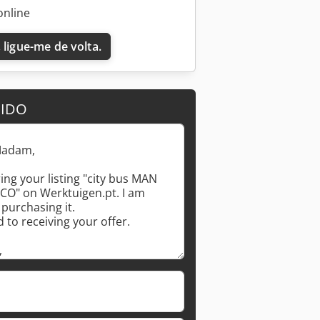
online
 ligue-me de volta.
DIDO