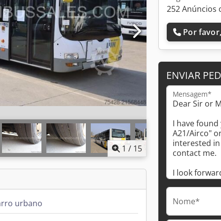
252 Anúncios 
Por favor,
ENVIAR PE
Mensagem*
1
/
15
Nome*
arro urbano