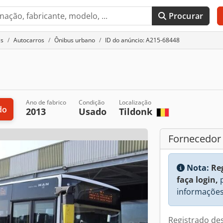
Procurar
is
Autocarros
Ônibus urbano
ID do anúncio: A215-68448
Ano de fabrico
Condição
Localização
do
2013
Usado
Tildonk
Fornecedor
Nota:
Re
faça login,
p
informações
Registrado de