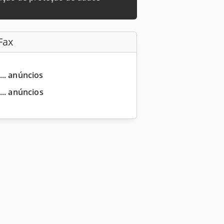
Fax
... anúncios
... anúncios