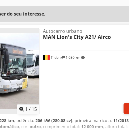
r do seu interesse.
Autocarro urbano
MAN
Lion's City A21/ Airco
Tildonk
1 630 km
1
/
15
 228 km
, potência:
206 kW (280,08 cv)
, primeira matrícula:
11/2013
utomático
, cor:
outro
, comprimento total:
12 000 mm
, altura total: