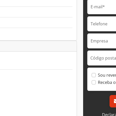
E-mail*
Telefone
Empresa
Código postal
Sou reve
Receba o
Declar