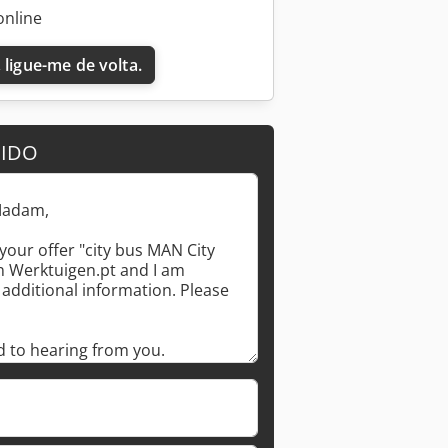
online
 ligue-me de volta.
DIDO