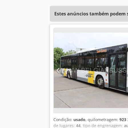
Estes anúncios também podem se
Condição:
usado
, quilometragem:
923
de lugares:
44
, tipo de engrenagem:
a