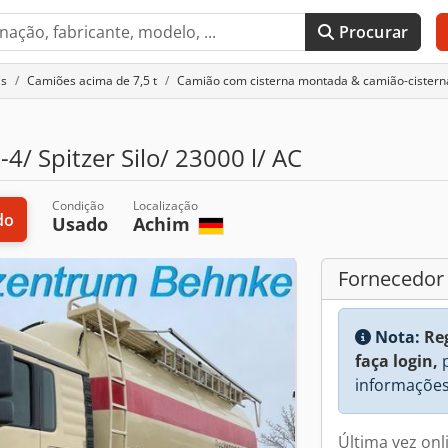
Procurar
is
Camiões acima de 7,5 t
Camião com cisterna montada & camião-cistern
/ Spitzer Silo/ 23000 l/ AC
Condição
Localização
do
Usado
Achim
Fornecedor
Nota:
Re
faça login,
p
informações
Última vez on