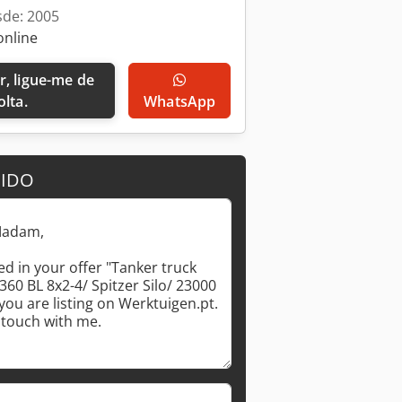
sde: 2005
online
olta.
WhatsApp
DIDO