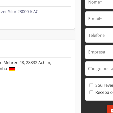
Nome*
zer Silo/ 23000 l/ AC
E-mail*
Telefone
Empresa
en Mehren 48, 28832 Achim,
Código postal
anha
Sou reve
Receba o