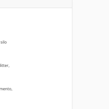
silo
itter,
imento,