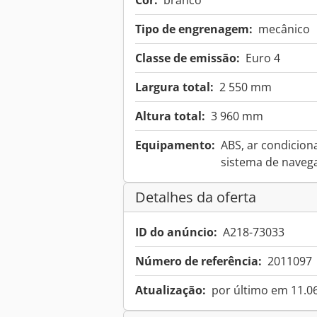
Cor:
branco
Tipo de engrenagem:
mecânico
Classe de emissão:
Euro 4
Largura total:
2 550 mm
Altura total:
3 960 mm
Equipamento:
ABS, ar condiciona
sistema de naveg
Detalhes da oferta
ID do anúncio:
A218-73033
Número de referência:
2011097
Atualização:
por último em 11.0