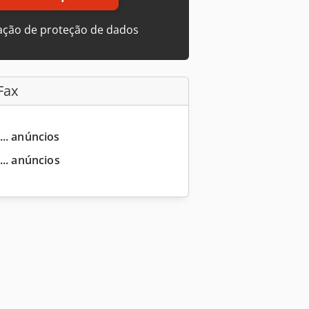
ação de proteção de dados
Fax
... anúncios
... anúncios