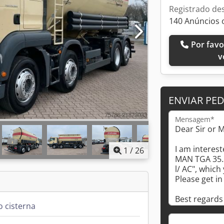
Registrado de
140 Anúncios 
Por favor, ligue-me de
v
ENVIAR PE
Mensagem*
1
/
26
 cisterna