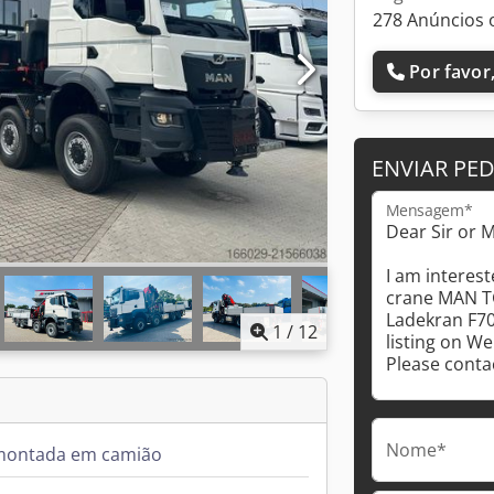
278 Anúncios 
Por favor,
ENVIAR PE
Mensagem*
1
/
12
Nome*
montada em camião