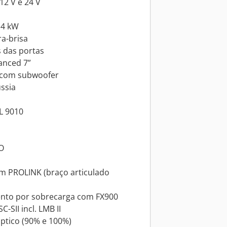
12 V e 24 V
 4 kW
ra-brisa
s das portas
anced 7”
 com subwoofer
ssia
L 9010
O
om PROLINK (braço articulado
mento por sobrecarga com FX900
-SII incl. LMB II
ptico (90% e 100%)