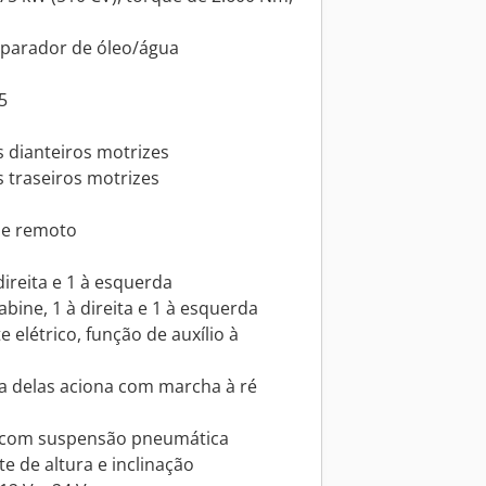
separador de óleo/água
5
s dianteiros motrizes
s traseiros motrizes
le remoto
 direita e 1 à esquerda
abine, 1 à direita e 1 à esquerda
 elétrico, função de auxílio à
a delas aciona com marcha à ré
, com suspensão pneumática
e de altura e inclinação