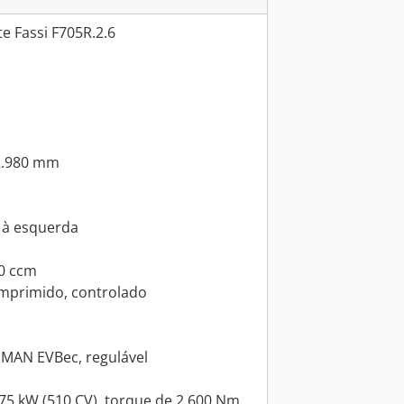
 Fassi F705R.2.6
 2.980 mm
, à esquerda
60 ccm
omprimido, controlado
 MAN EVBec, regulável
75 kW (510 CV), torque de 2.600 Nm,