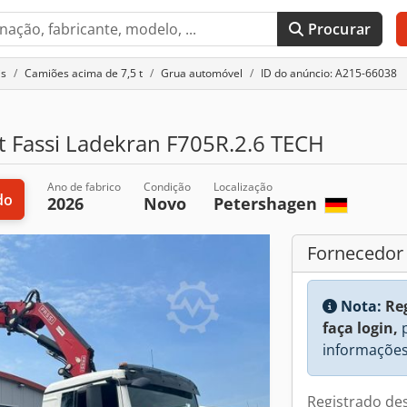
Procurar
is
Camiões acima de 7,5 t
Grua automóvel
ID do anúncio: A215-66038
t Fassi Ladekran F705R.2.6 TECH
Ano de fabrico
Condição
Localização
do
2026
Novo
Petershagen
Fornecedor
Nota:
Re
faça login,
p
informações
Registrado de