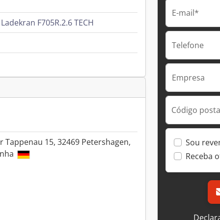
E-mail*
i Ladekran F705R.2.6 TECH
Telefone
Empresa
Código postal
er Tappenau 15, 32469 Petershagen,
Sou reve
anha
Receba o
Declar