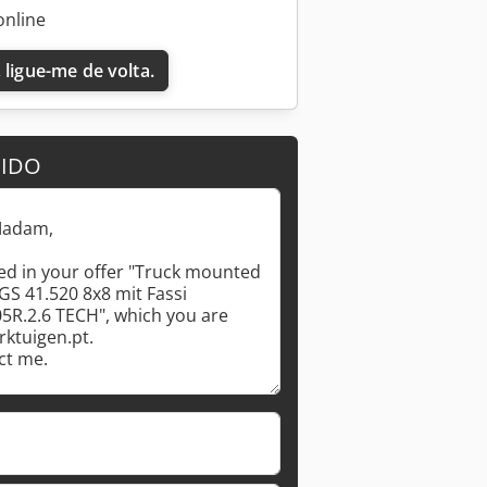
online
 ligue-me de volta.
DIDO