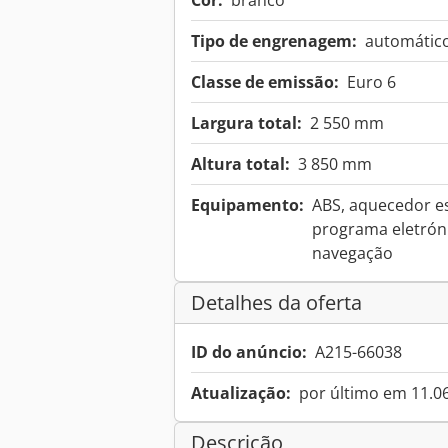
Cor:
branco
Tipo de engrenagem:
automátic
Classe de emissão:
Euro 6
Largura total:
2 550 mm
Altura total:
3 850 mm
Equipamento:
ABS, aquecedor es
programa eletróni
navegação
Detalhes da oferta
ID do anúncio:
A215-66038
Atualização:
por último em 11.0
Descrição