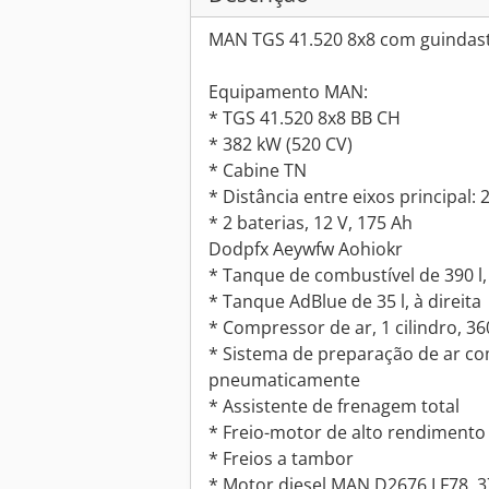
MAN TGS 41.520 8x8 com guindaste
Equipamento MAN:
* TGS 41.520 8x8 BB CH
* 382 kW (520 CV)
* Cabine TN
* Distância entre eixos principal:
* 2 baterias, 12 V, 175 Ah
Dodpfx Aeywfw Aohiokr
* Tanque de combustível de 390 l
* Tanque AdBlue de 35 l, à direita
* Compressor de ar, 1 cilindro, 3
* Sistema de preparação de ar c
pneumaticamente
* Assistente de frenagem total
* Freio-motor de alto rendimento
* Freios a tambor
* Motor diesel MAN D2676 LF78, 3