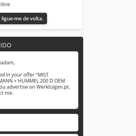
nline
 ligue-me de volta.
DIDO