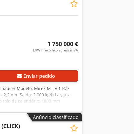
1 750 000 €
EXW Preço fixo acresce IVA
Enviar pedido
enhauser Modelo: Mirex-MT-V 1-RZE
 - 2,2 mm Saída: 2.000 kg/h Largura
o rolo de calendário: 1800 mm
banho de silício: 1600 mm Faixa de
to de banda dupla incluído. Todos os
Anúncio classificado
e/ou venda prévia.
(CLICK)