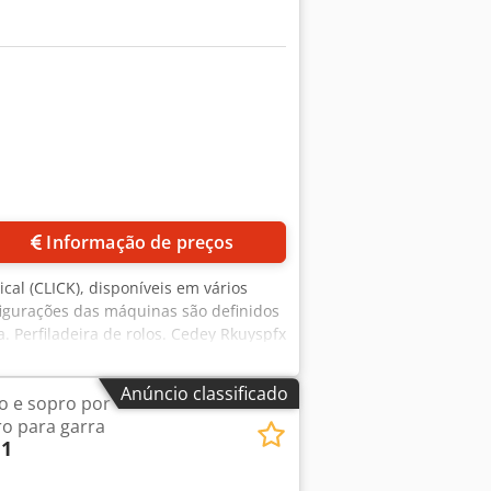
Informação de preços
cal (CLICK), disponíveis em vários
nfigurações das máquinas são definidos
 Perfiladeira de rolos. Cedey Rkuyspfx
Anúncio classificado
o e sopro por
ro para garra
 1