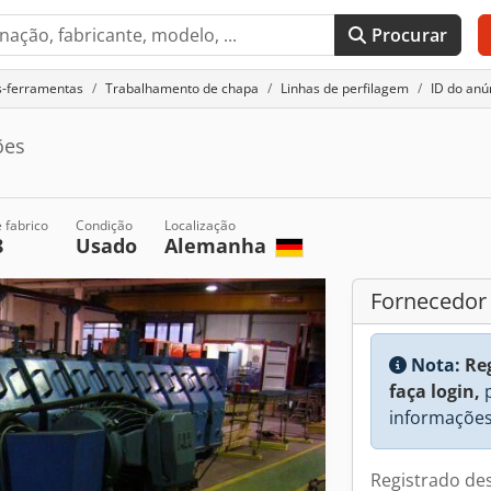
Procurar
s-ferramentas
Trabalhamento de chapa
Linhas de perfilagem
ID do anú
ões
 fabrico
Condição
Localização
8
Usado
Alemanha
Fornecedor
Nota:
Re
faça login,
p
informações
Registrado de