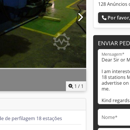
128 Anúncios 
Por favor,
ENVIAR PE
Mensagem*
1
/
1
Nome*
e de perfilagem 18 estações