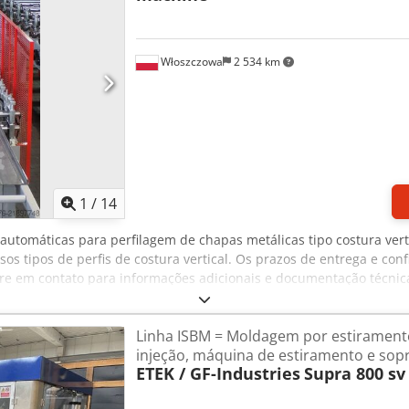
Włoszczowa
2 534 km
1
/
14
automáticas para perfilagem de chapas metálicas tipo costura verti
os tipos de perfis de costura vertical. Os prazos de entrega e co
e em contato para informações adicionais e documentação técnica.
Linha ISBM = Moldagem por estirament
injeção, máquina de estiramento e sop
ETEK / GF-Industries
Supra 800 sv