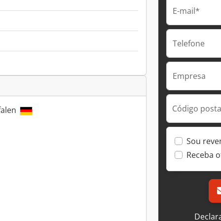
E-mail*
Telefone
Empresa
Código postal
falen
Sou reve
Receba o
Declar