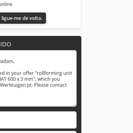
online
 ligue-me de volta.
Solicitar mais imagens
DIDO