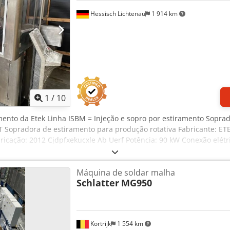
Hessisch Lichtenau
1 914 km
1
/
10
mento da Etek Linha ISBM = Injeção e sopro por estiramento Sopra
T Sopradora de estiramento para produção rotativa Fabricante: ETE
cação: 2012 Cjdpfxekucxle Ab Uerf Potência: 90 kW Conexão elétric
Máquina de soldar malha
Schlatter
MG950
Kortrijk
1 554 km