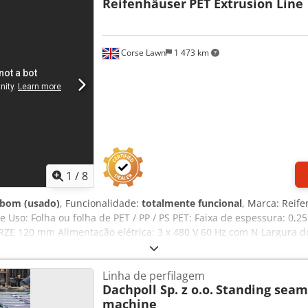
Reifenhäuser
PET Extrusion Line
Corse Lawn
1 473 km
1
/
8
 bom (usado)
, Funcionalidade:
totalmente funcional
, Marca: Reif
 Uso: Folha ou folha de PET / PP / PS PET: Faixa de espessura: 0,25
RZE 120 mm Alimentação elétrica: 3 x 480 V 60 Hz com N Largura d
/ 700 / 700 mm Cjdpevbcbuofx Ab Uerf Largura máxima da folha do 
o: 0,15 - 1,5 mm Enrolador de 4 posições WOB 1800 para enrolamen
Linha de perfilagem
/ou erros. Todos os equipamentos estão sujeitos à disponibilidade 
Dachpoll Sp. z o.o.
Standing seam 
machine