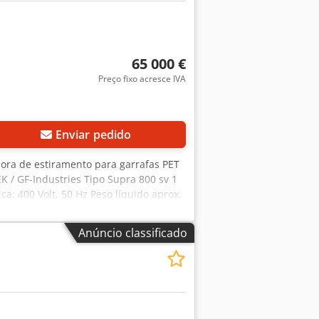
65 000 €
Preço fixo acresce IVA
Enviar pedido
dora de estiramento para garrafas PET
K / GF-Industries Tipo Supra 800 sv 1
a: 400 Volt, 50 Hz Peso líquido aprox.
Anúncio classificado