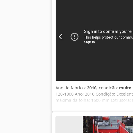
Ano de fabrico:
2016
, condição:
muito
120-1800 Ano: 2016 Condição: Excelente
máxima da folha: 1600 mm Extrusora: 
Diâmetros do rolo de calendário: 450 
espessura da folha do banho de silíci
detalhes estão sujeitos a alterações e