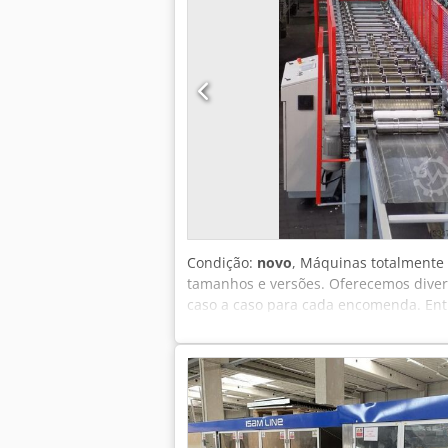
Condição:
novo
, Máquinas totalmente 
tamanhos e versões. Oferecemos divers
caso a caso para cada encomenda. Entr
Ab Uerf