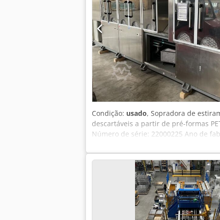
Condição:
usado
, Sopradora de estira
descartáveis a partir de pré-formas PE
Número de série: 22000225 Ano de fabri
6000 kg Estado como nova