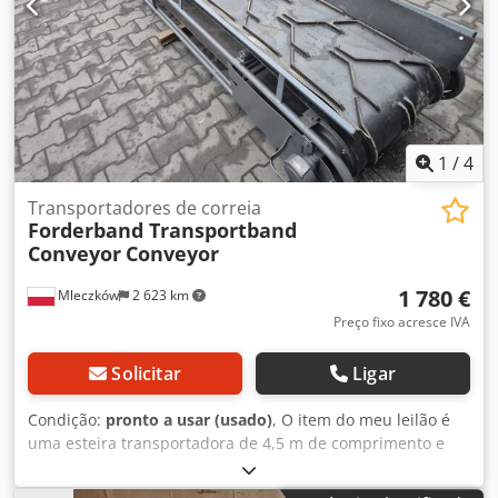
1
/
4
Transportadores de correia
Forderband Transportband
Conveyor
Conveyor
1 780 €
Mleczków
2 623 km
Preço fixo acresce IVA
Solicitar
Ligar
Condição:
pronto a usar (usado)
, O item do meu leilão é
uma esteira transportadora de 4,5 m de comprimento e
0,6 m de largura de correia. Possibilidade de transporte.
Dcsdpfxexgndhj Ab Uek