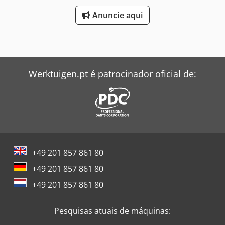
550 kg
, altura de descarga:
3 000 mm
, potência:
1,1 kW
(1,50 cv)
, tipo de corrente de entrada:
trifásico
, frequência
Anuncie aqui
de entrada:
50 Hz
, Transportador de correia 445 x 60 cm,
transportador de pás Transportador de pás de alta
performance em excelente estado à venda Comprimento:
445 cm Dcodpfeygcupox Ab Uok Velocidade de transporte:
18–21 m/min Largura da correia: 60 cm Largura total: 80
Werktuigen.pt é patrocinador oficial de:
cm Altura das pás: 8 cm Calha transportadora: 52 x 29 x 8
cm Tampa em aço inoxidável Estrutura de aço
Acionamento: motorredutor 380/220 V, 50 Hz, 1,1 kW Peso:
aprox. 550 kg
+49 201 857 861 80
+49 201 857 861 80
+49 201 857 861 80
Pesquisas atuais de máquinas: