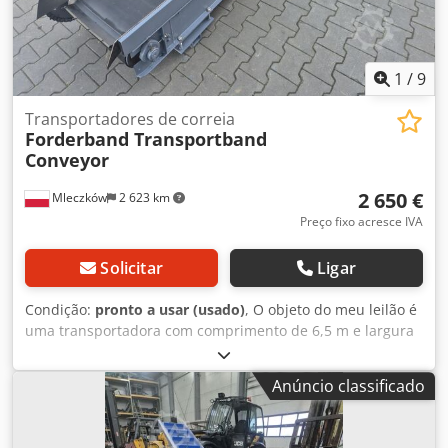
1
/
9
Transportadores de correia
Forderband Transportband
Conveyor
2 650 €
Mleczków
2 623 km
Preço fixo acresce IVA
Solicitar
Ligar
Condição:
pronto a usar (usado)
, O objeto do meu leilão é
uma transportadora com comprimento de 6,5 m e largura
da esteira de 0,5 m Possibilidade de transporte. Dodpfx
Abera Dufj Usck
Anúncio classificado