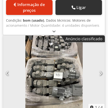
Informação de
Ligar
preços
Condição:
bom (usado)
, Dados técnicos: Motores de
acionamento / Motor Quantidade: 4 unidades disponíveis
Fabricante: SEW Eurodrive Estado: bom (usado) Potência:
50Hz / r/min 1461/228 KW 1,5 S1 Soluções sob medida
Anúncio classificado
para sua intralogística Dsdef N Hdxopfx Ab Usck Seja para
transportadores de roletes, correias, transportadores
inclinados ou telescópicos para carga e descarga de
mercadorias, somos seu parceiro especializado! Teremos
prazer em lhe apresentar uma proposta individual ou
assessorar na concepção e questões de montagem. Basta
nos informar a sua necessidade e as condições locais.
Aproveite nossa longa experiência e excelente rede de
especialistas. Já realizamos projetos com sucesso para
empresas de diversos setores, como logística, indústria
farmacêutica, artesanato ou eletrônica. Juntos, vamos
desenvolver soluções para otimizar seu processo e fluxo de
materiais de forma econômica e sustentável. Podemos
ainda oferecer tecnologia de classificação totalmente
1
/
4