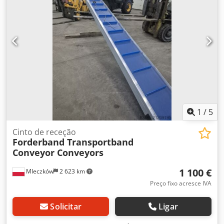
1
/
5
Cinto de receção
Forderband Transportband
Conveyor Conveyors
1 100 €
Mleczków
2 623 km
Preço fixo acresce IVA
Solicitar
Ligar