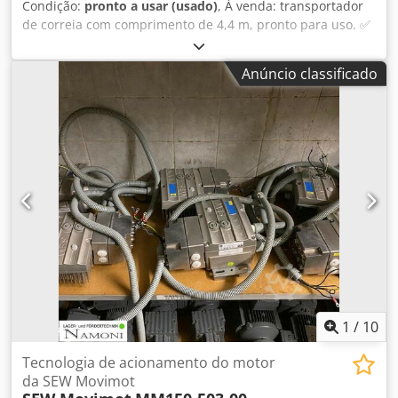
Condição:
pronto a usar (usado)
, À venda: transportador
de correia com comprimento de 4,4 m, pronto para uso. ✅
Comprimento: 4,4 m ✅ Largura da correia: 0,4 m ✅
Possibilidade de organizar transporte Dsdpfx Ajyikdnjb
Anúncio classificado
Usck ✅ Grande variedade de transportadores disponíveis
no pátio Entre em contato. Ajudamos a escolher o
transportador adequado às suas necessidades.
1
/
10
Tecnologia de acionamento do motor
da SEW Movimot