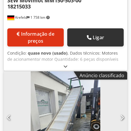
SEW Movimot
MM150-503-00
18215033
Krefeld
1 758 km
Informação de
Ligar
preços
Condição:
quase novo (usado)
, Dados técnicos: Motores
de acionamento/ motor Quantidade: 6 peças disponíveis
Fabricante: SEW Movimot Tipo: MM150-503-00 18215033
condição: usado, não usado Saída: KW 1,5 Soluções
Anúncio classificado
personalizadas para a sua intralogística Dsdpfxjf N Hf Ss
Ab Ueck Para transportadores de rolos, transportadores de
correia, transportadores inclinados ou telescópios para
carregar e descarregar a sua mercadoria, somos o seu
parceiro competente! Temos o prazer de lhe fazer uma
oferta individual ou aconselhá-lo sobre as questões de
concepção ou instalação. Basta informar-nos sobre as suas
necessidades e as condições locais. Aproveite a nossa
experiência de muitos anos e a nossa excelente rede de