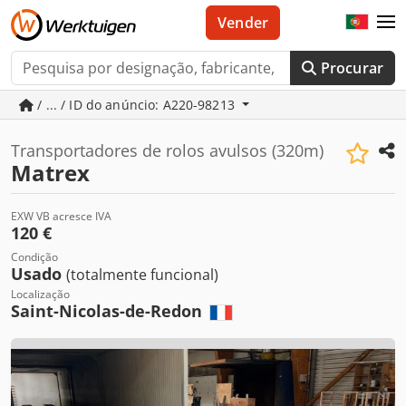
Vender
Procurar
/ ... / ID do anúncio: A220-98213
Transportadores de rolos avulsos (320m)
Matrex
EXW VB acresce IVA
120 €
Condição
Usado
(totalmente funcional)
Localização
Saint-Nicolas-de-Redon