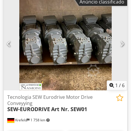
Anúncio classificado
1
/
6
Tecnologia SEW Eurodrive Motor Drive
Conveyying
SEW-EURODRIVE
Art Nr. SEW01
Krefeld
1 758 km