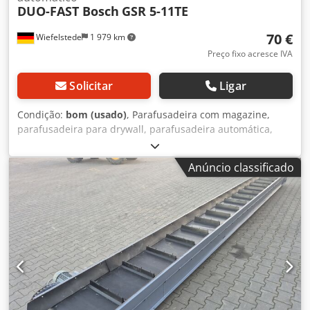
DUO-FAST Bosch
GSR 5-11TE
70 €
Wiefelstede
1 979 km
Preço fixo acresce IVA
Solicitar
Ligar
Condição:
bom (usado)
, Parafusadeira com magazine,
parafusadeira para drywall, parafusadeira automática,
parafusadeira/furadeira automática -Parafusadeira com
magazine -280 W 0-1100 rpm -com maleta -Quantidade: 4
Anúncio classificado
parafusadeiras disponíveis Dcjdpob A N Izofx Ab Ujk -
Preço: por unidade -Dimensões: 515/285/H75 mm -Peso
total: 6 kg/unidade