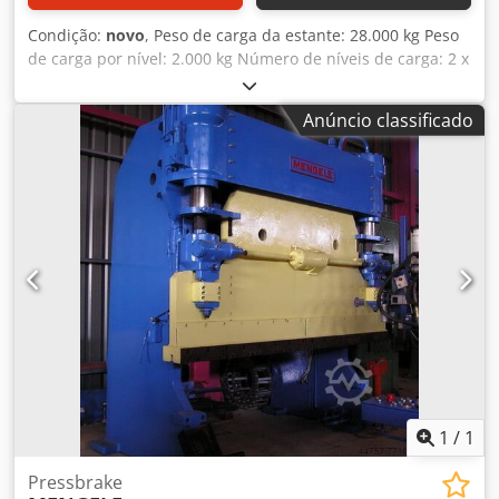
Condição:
novo
, Peso de carga da estante: 28.000 kg Peso
de carga por nível: 2.000 kg Número de níveis de carga: 2 x
7 unid. Comprimento recomendado do material: 6.000 mm
Distância entre colunas: 3.000 mm Csdpfxsfgyhas Abzsha
Anúncio classificado
Altura da estante: 2.440 mm Dimensões C x L x A: 3,7 x 2,55
x 2,4 m A solução mais adequada para o armazenamento
de materiais longos com 2 colunas. - Cada compartimento
pode ser girado para fora, permitindo a carga e descarga
com o guindaste de pórtico a qualquer momento. -
Execução de dupla face.
1
/
1
Pressbrake