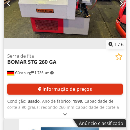
4 dedos de batente 2 braços de apoio para chapa Sistema
de proteção a laser na viga superior Fixação rápida para a
ferramenta superior Sistema de ferramentas superior
Promecam Amada segmentado e arqueado Sistema de
matriz Multi V compatível com Promecam Amada
Equipamento de segurança Nossa máquina possui modo
Ecoline, que otimiza o consumo de energia,
proporcionando economia de custos e funcionamento
1
/
6
muito silencioso.
Serra de fita
BOMAR
STG 260 GA
Günzburg
1 786 km
Informação de preços
Condição:
usado
, Ano de fabrico:
1999
, Capacidade de
corte a 90 graus: redondo 260 mm Capacidade de corte a
90 graus: quadrado 260 x 260 mm Capacidade de corte a
90 graus: retangular 400 x 260 mm Capacidade de corte a
Anúncio classificado
45 graus à direita: redondo 250 mm Capacidade de corte a