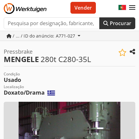
Vender
Procurar
/ ... / ID do anúncio: A771-027
Pressbrake
MENGELE
280t C280-35L
Condição
Usado
Localização
Doxato/Drama