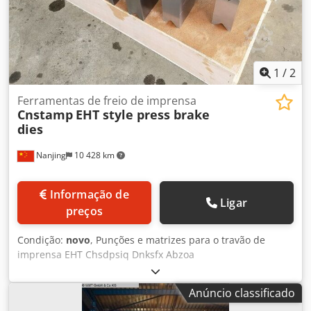
1
/
2
Ferramentas de freio de imprensa
Cnstamp
EHT style press brake
dies
Nanjing
10 428 km
Informação de
Ligar
preços
Condição:
novo
, Punções e matrizes para o travão de
imprensa EHT Chsdpsiq Dnksfx Abzoa
Anúncio classificado