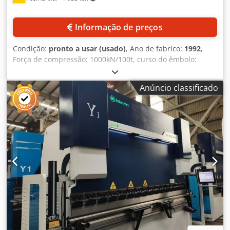
Informação de preços
Condição:
pronto a usar (usado)
, Ano de fabrico:
1992
,
Força de compressão: 1000kN/100t, curso do êmbolo:
200mm, pressão máxima de funcionamento: 290bar,
controlo: DNC70, distância de segurança: 166mm, tempo
Anúncio classificado
de sobrecurso: 104ms, distância de sobrecurso: 7mm.
Chjdpfx Aewcz Axjbzsa