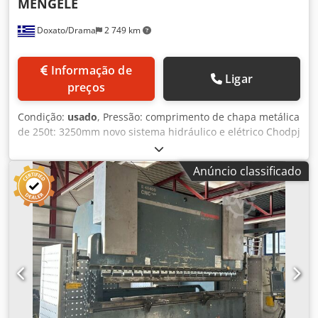
MENGELE
Doxato/Drama
2 749 km
Informação de
Ligar
preços
Condição:
usado
, Pressão: comprimento de chapa metálica
de 250t: 3250mm novo sistema hidráulico e elétrico Chodpj
Du Trofx Abzja
Anúncio classificado