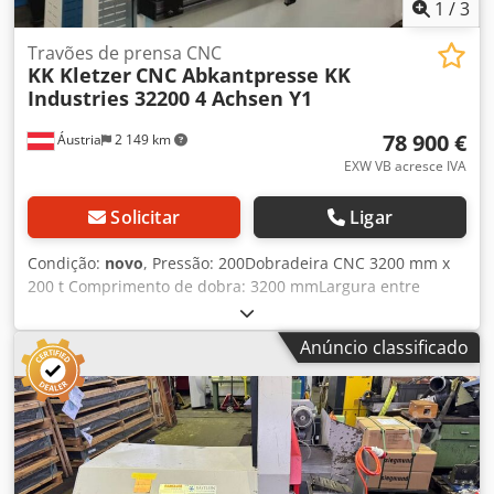
1
/
3
Travões de prensa CNC
KK Kletzer
CNC Abkantpresse KK
Industries 32200 4 Achsen Y1
78 900 €
Áustria
2 149 km
EXW VB acresce IVA
Solicitar
Ligar
Condição:
novo
, Pressão: 200Dobradeira CNC 3200 mm x
200 t Comprimento de dobra: 3200 mmLargura entre
montantes: 2700 mmAltura de instalação: 400 mmCurso
máx.: 200 mmAvanço lateral: 350 mmDimensões (CxLxA):
Anúncio classificado
3700 x 1700 x 2700 mmPeso aprox.: 14.000 kgMotor: 15 kW
Equipamento padrão: Cedpetq Nm Nsfx Abzeha -----
Construção robusta Eixos CNC Y1, Y2, X e R Sistema de
compensação hidráulica motorizado com comando CNC
Comando CNC original DELEM DA 58 T touchscreen 15''
Batente traseiro com guias lineares e fuso de esferas, com