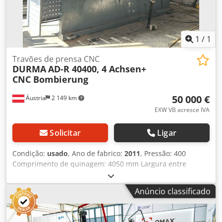
1
/
1
Travões de prensa CNC
DURMA
AD-R 40400, 4 Achsen+
CNC Bombierung
50 000 €
Áustria
2 149 km
EXW VB acresce IVA
Solicitar
Ligar
Condição:
usado
, Ano de fabrico:
2011
, Pressão: 400
Comprimento de quinagem: 4050 mm Largura entre
montantes: 3400 mm Potência: 37,5 kW Peso aprox.: 25.000
kg Dimensões (CxLxA): 5750 x 2110 x 3440 mm LIQUIDAÇÃO
Anúncio classificado
DE STOCK – PREÇO INCOMPARÁVEL! Prensa Dobradora
CNC DURMA AD-S 40400 (4 m x 400 t) (Preço novo aprox.
EUR 170.000,–) Dados técnicos: Fabricante: DURMA