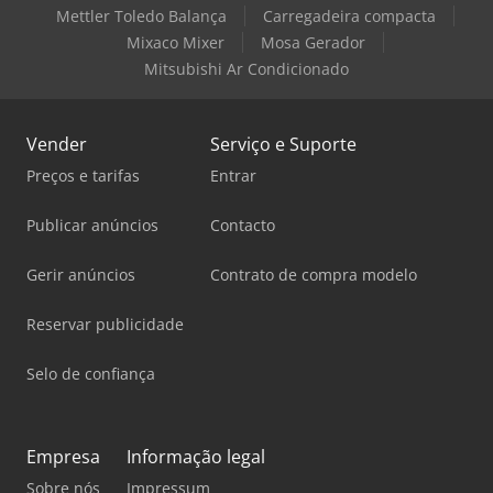
Mettler Toledo Balança
Carregadeira compacta
período de 24 meses. - Prazo de entrega: aprox. 6-8
Mixaco Mixer
Mosa Gerador
semanas. Isso não se aplica se a máquina estiver marcada
como disponível em estoque. - A máquina é nova -
Mitsubishi Ar Condicionado
Garantia do vendedor e serviço pós-garantia - O cliente é
responsável pela máquina durante o descarregamento e
transporte em suas instalações.
Vender
Serviço e Suporte
Preços e tarifas
Entrar
Publicar anúncios
Contacto
Gerir anúncios
Contrato de compra modelo
Reservar publicidade
Selo de confiança
Empresa
Informação legal
Sobre nós
Impressum