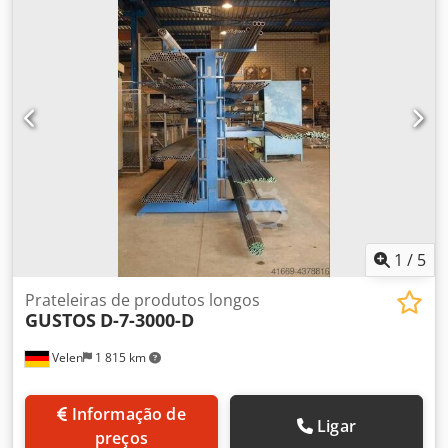
1
/
5
Prateleiras de produtos longos
GUSTOS
D-7-3000-D
Velen
1 815 km
Informação de
Ligar
preços