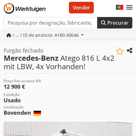
Vender
Procurar
/ ... / ID do anúncio: A180-30646
Furgão fechado
Mercedes-Benz
Atego 816 L 4x2
mit LBW, 4x Vorhanden!
Preço fixo acresce IVA
12 900 €
Condição
Usado
Localização
Bovenden