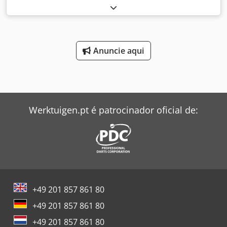
configuração de eixo:
4x4
, tipo de engrenagem:
mecânico
,
Ano de fabrico:
1989
, Equipamento:
tração integral
,
Mercedes-Benz 1428 AF 4x4 (bloqueio central e do eixo
traseiro, redução) com 7 lugares Tanque de água: 2.500
litros Bomba: Metz com 2.800 l/min Equipamento
Anuncie aqui
adicional: Ataque rápido à direita com mangueira de 50
metros Dcsdpofarx Ujfx Apmok Dimensões (CxLxA): 7100 x
2300 x 3000 mm Distância entre eixos: 3800 mm Pneus:
275/70 R22.5
Werktuigen.pt é patrocinador oficial de:
+49 201 857 861 80
+49 201 857 861 80
+49 201 857 861 80