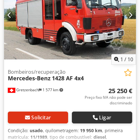
1
/
10
Bombeiros/recuperação
Mercedes-Benz
1428 AF 4x4
25 250 €
Gretzenbach
1 577 km
Preço fixo IVA não pode ser
discriminado
Solicitar
Ligar
Condição:
usado
, quilometragem:
19 950 km
, primeira
matrícula:
11/1989
, tipo de combustível:
diesel
,