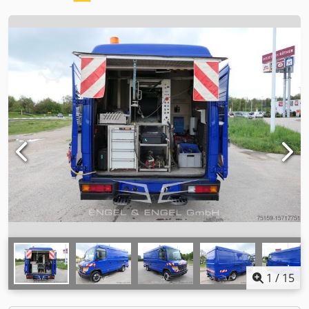
1
/
15