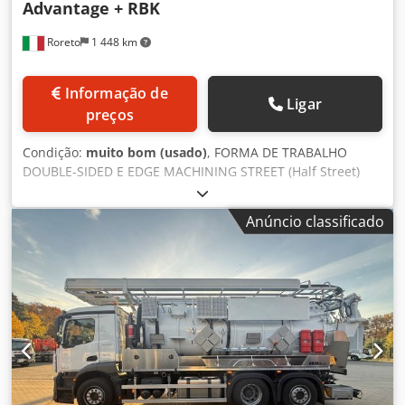
Advantage + RBK
Roreto
1 448 km
Informação de
Ligar
preços
Condição:
muito bom (usado)
, FORMA DE TRABALHO
DOUBLE-SIDED E EDGE MACHINING STREET (Half Street)
com sistema automático de manuseio rápido (handling): A)
Estação de alimentação "RBO" (portal) mod. Estação dupla
Anúncio classificado
Advantage C 320, completa com transportador de rolos
motorizado central. B) TURNING HANDLING
(longitudinal/cruzado), com duplo cone mod. "RBO". GPK-1
C) Máquina de dupla face e de dupla faixa de bordas Mod.
"BIESSE". Corrente SB2 11.0 D) WENDER (180° de cabeça
para baixo) Mod. "RBO". Ribaltatore Dksdpfjhvah Njx Abaer
E) BOTÃO DE TORNEIO (transversal/longitudinal), com
duplo cone "RBO" Mod. GPK-2 F) DISCHARGE STATION
(portal) Mod. "RBO". Vantagem da estação dupla SC 3200,
completa com transportador de rolos motorizado central.