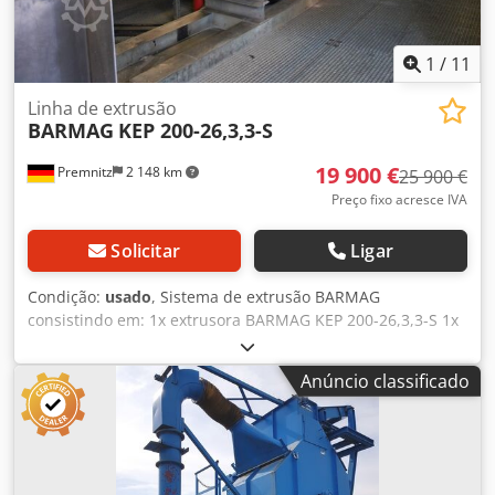
1
/
11
Linha de extrusão
BARMAG
KEP 200-26,3,3-S
19 900 €
Premnitz
2 148 km
25 900 €
Preço fixo acresce IVA
Solicitar
Ligar
Condição:
usado
, Sistema de extrusão BARMAG
consistindo em: 1x extrusora BARMAG KEP 200-26,3,3-S 1x
engrenagem de transmissão KNÖDLER FZ 6000 2_Z-ED 200
- NOVO ano 2016 Dkjdpfx Asuak Nlebasr 1x motor de
Anúncio classificado
acionamento SIEMENS 1GG6208 com ventilação forçada
470V, 468A, 206kw, 2600rpm, Err 310V, 6,8A - NOVO
construído em 2015. 1x unidade de controle 1x dosagem
SCOLZ incl. Tremonha de alimentação com sensor de nível
- construída em 2004 Recursos do sistema: - Extrusora de