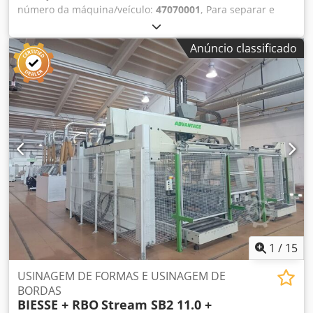
número da máquina/veículo:
47070001
, Para separar e
separar a luz e as impurezas Diâmetro do tambor x
largura: 1.400 x 1.200 mm Djdpfx Abjqi Eh Hsaskr
Anúncio classificado
Alimentador vibratório Soprador com V = 7.000 m³/h
Incluindo construção em aço, plataforma, grades, etc.
1
/
15
USINAGEM DE FORMAS E USINAGEM DE
BORDAS
BIESSE + RBO
Stream SB2 11.0 +