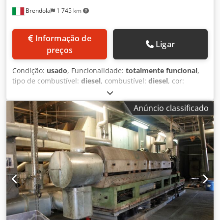
Brendola
1 745 km
Informação de
Ligar
preços
Condição:
usado
, Funcionalidade:
totalmente funcional
,
tipo de combustível:
diesel
, combustível:
diesel
, cor:
branco
, cabina do condutor:
cabina diurna
, Ano de
fabrico:
2014
, Equipamento:
grua
, IVECO STRALIS 460 Ano
Anúncio classificado
2014 DIESEL / Euro 6C Km. 0 - MOTOR NOVO Caixa manual
/ Cilindrada 10.308 / 338 kW PBT 26.000 kg Carga útil
12.960 kg Distância entre eixos: 4.300 mm Caçamba fixa
5370x2550 mm - Altura das laterais 800 mm Guindaste PK
32080 D - 5 extensões Dodpfxowdxads Abajkr Comando
por rádio Caminhão climatizado