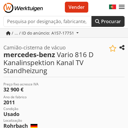
Vender
Procurar
/ ... / ID do anúncio: A157-17751
Camião-cisterna de vácuo
mercedes-benz
Vario 816 D
Kanalinspektion Kanal TV
Standheizung
Preço fixo acresce IVA
32 900 €
Ano de fabrico
2011
Condição
Usado
Localização
Rohrbach