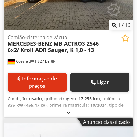
1
/
16
Camião-cisterna de vácuo
MERCEDES-BENZ
MB ACTROS 2546
6x2/ Kroll ADR Sauger, K 1,0 - 13
Coesfeld
1 827 km
Informação de
Ligar
preços
Condição:
usado
, quilometragem:
17 255 km
, potência:
335 kW (455,47 cv)
, primeira matrícula:
10/2024
, tipo de
combustível:
diesel
, peso total:
26 000 kg
, configuração de
eixo:
3 eixos
, cor:
branco
, tipo de engrenagem:
Anúncio classificado
automático
, classe de emissão:
Euro 6
, largura total:
2 550
mm
, altura total:
3 850 mm
, Ano de fabrico:
2024
,