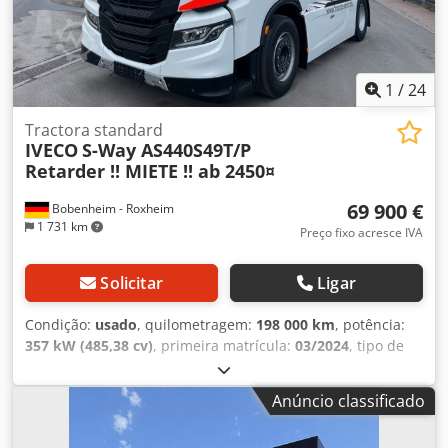
1
/
24
Tractora standard
IVECO
S-Way AS440S49T/P
Retarder !! MIETE !! ab 2450¤
69 900 €
Bobenheim - Roxheim
1 731 km
Preço fixo acresce IVA
Solicitar
Ligar
Condição:
usado
, quilometragem:
198 000 km
, potência:
357 kW (485,38 cv)
, primeira matrícula:
03/2024
, tipo de
combustível:
diesel
, peso total:
18 000 kg
, configuração de
eixo:
2 eixos
, travões:
retardador
, cor:
branco
, tipo de
Anúncio classificado
engrenagem:
automático
, classe de emissão:
Euro 6
,
Equipamento:
ABS, aquecedor estacionário, ar