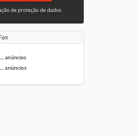
ação de proteção de dados
Fax
... anúncios
... anúncios