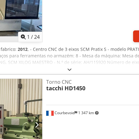
1
/
24
 fabrico:
2012
, - Centro CNC de 3 eixos SCM Pratix S - modelo PRATI
s para ferramentas no armazém: 8 - Mesa da máquina: Mesa de al
ING, SCM XILOG MAESTRO - N.º de série: AH/115920 Número de eix
Velocidade máxima do fuso: 24.000 rpm Porta-ferramentas: HSK-F6
rjdpsuu Ntgsfx Abpsf Bombas de vácuo: 2 pcs. BECKER de 2012 - um
Torno CNC
omba de vácuo m³/h: 240/280 m³/h. Interface para leitura de forma
tacchi
HD1450
.900 mm Largura: 2.790 mm Altura: 2.190 mm Medição automática 
Courbevoie
1 347 km