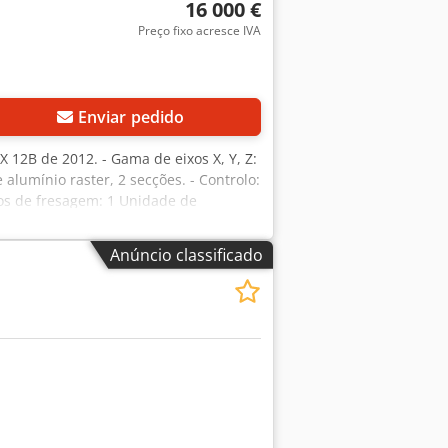
16 000 €
Preço fixo acresce IVA
Enviar pedido
X 12B de 2012. - Gama de eixos X, Y, Z:
umínio raster, 2 secções. - Controlo:
os de fresagem: 1 Unidade de
3 Motor principal: 6,6 kW Construção
a colocada no exterior, a outra
Anúncio classificado
to CAD (.dxf). Segurança: Rejeições
do comprimento da ferramenta