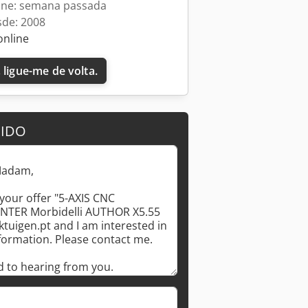
line: semana passada
sde: 2008
online
 ligue-me de volta.
DIDO