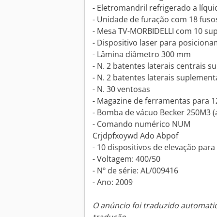
- Eletromandril refrigerado a líqu
- Unidade de furação com 18 fusos 
- Mesa TV-MORBIDELLI com 10 sup
- Dispositivo laser para posicion
- Lâmina diâmetro 300 mm
- N. 2 batentes laterais centrais 
- N. 2 batentes laterais suplement
- N. 30 ventosas
- Magazine de ferramentas para 1
- Bomba de vácuo Becker 250M3 (
- Comando numérico NUM
Crjdpfxoywd Ado Abpof
- 10 dispositivos de elevação para
- Voltagem: 400/50
- Nº de série: AL/009416
- Ano: 2009
O anúncio foi traduzido automat