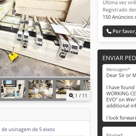
Última vez on
Registrado de
150 Anúncios 
Por favor,
ENVIAR PE
Mensagem*
1
/
11
 de usinagem de 5 eixos
Nome*