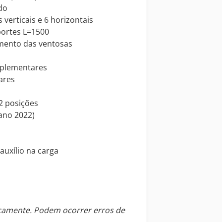
ido
verticais e 6 horizontais
ortes L=1500
amento das ventosas
suplementares
ares
2 posições
ano 2022)
 auxílio na carga
icamente. Podem ocorrer erros de