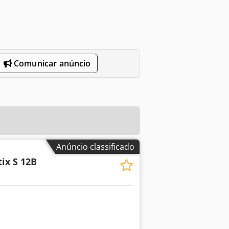
Comunicar anúncio
Anúncio classificado
tix S 12B