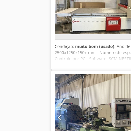
Condição:
muito bom (usado)
, Ano de
2500x1250x150+ mm - Número de espaço
Controlo por PC - Software: SCM NEST
perfuração: 1 - praticamente sem uso 
do portal: Máquina com portal móvel C
instalada na máquina. Capacidade da b
Peso aprox. 2.500 kg Comprimento: 5