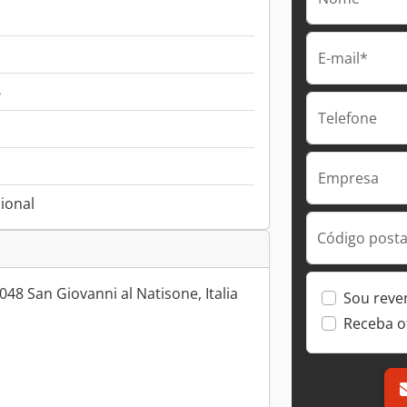
E-mail*
6
Telefone
Empresa
ional
Código postal
048 San Giovanni al Natisone, Italia
Sou reve
Receba o