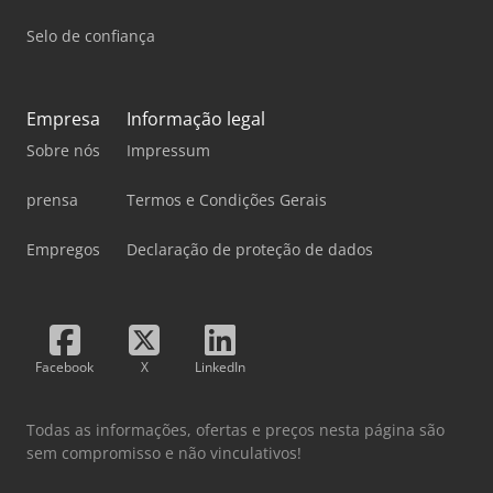
retificadora de mesa fixa estão de acordo com os padrões
Selo de confiança
atuais do setor...
Empresa
Informação legal
Sobre nós
Impressum
prensa
Termos e Condições Gerais
Empregos
Declaração de proteção de dados
Facebook
X
LinkedIn
Todas as informações, ofertas e preços nesta página são
sem compromisso e não vinculativos!