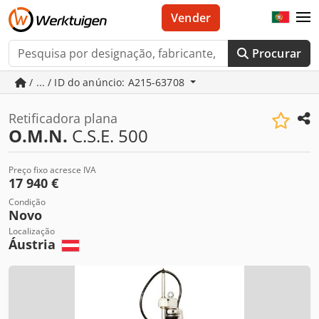
Vender
Procurar
/ ... / ID do anúncio: A215-63708
Retificadora plana
O.M.N.
C.S.E. 500
Preço fixo acresce IVA
17 940 €
Condição
Novo
Localização
Áustria