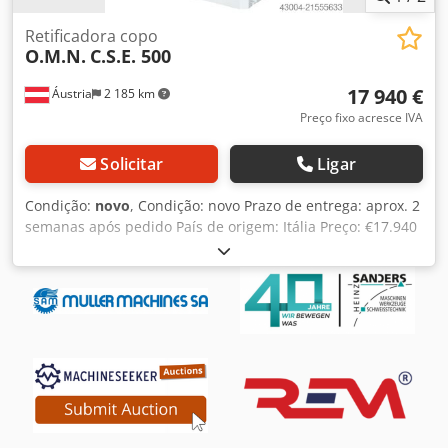
Retificadora copo
O.M.N.
C.S.E. 500
17 940 €
Áustria
2 185 km
Preço fixo acresce IVA
Solicitar
Ligar
Condição:
novo
, Condição: novo Prazo de entrega: aprox. 2
semanas após pedido País de origem: Itália Preço: €17.940
Parcela de leasing: €344,45 Dimensões da rebolo: Ø
200x78x78 mm Velocidade: 2.800 rpm Distância entre
rebolo e mesa (sem placa magnética): 300 mm Placa
magnética: 300x150x55 mm Área de retificação: 350x150
mm Mesa: 500x160 mm Crsdpfxsyv Iqve Aavof Potência do
motor: 3,6 kW Comprimento: 1.020 mm Largura: 820 mm
Altura: 2.170 mm Peso: 440 kg Esta retificadora com mesa
fixa é baseada no modelo R.V. 500, mas diferencia-se por
sua coluna longa, com quatro rolamentos e suporte
adicional para maior estabilidade. Graças à sua rigidez e