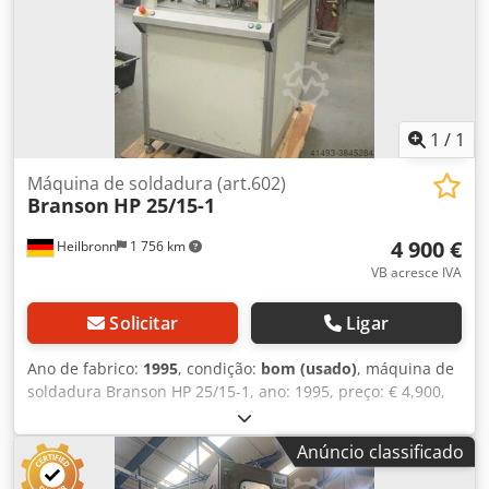
1
/
1
Máquina de soldadura (art.602)
Branson
HP 25/15-1
4 900 €
Heilbronn
1 756 km
VB acresce IVA
Solicitar
Ligar
Ano de fabrico:
1995
, condição:
bom (usado)
, máquina de
soldadura Branson HP 25/15-1, ano: 1995, preço: € 4,900,
contato: Sr. Rainer Eckerle Dedpfx Aedzngfskqokr
Anúncio classificado