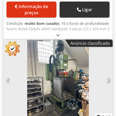
Informação de
Ligar
preços
Condição:
muito bom (usado)
, 10 x furos de profundidade
fazem Botek Djdpfx Akehl Awdjqokr 3 peças 6,5 x 320 mm 2
peças 10,2 x 190 mm 3 peças 10,4 x 250 mm 1 peça 1 x 11 x
350 mm 1 peça 11 x 270 mm Peso 1,5 kg
Anúncio classificado