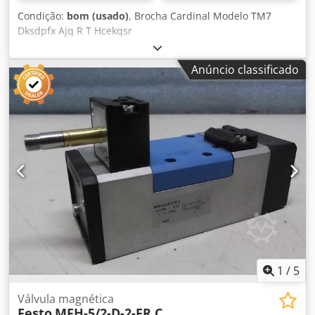
Condição:
bom (usado)
, Brocha Cardinal Modelo TM7
Dksdpfx Ajq R T Hcekqsr
Anúncio classificado
1
/
5
Válvula magnética
Festo
MFH-5/2-D-2-FR C