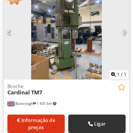
1
/
1
Broche
Cardinal
TM7
Burscough
1 631 km
Informação de
Ligar
preços