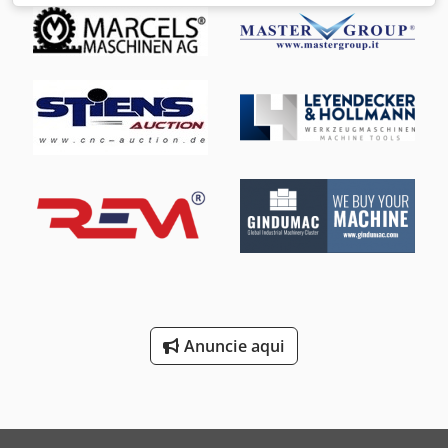
Válvula solenóide - PN: 1,6-10 bar - Peso: 0,3 kg
Anuncie aqui