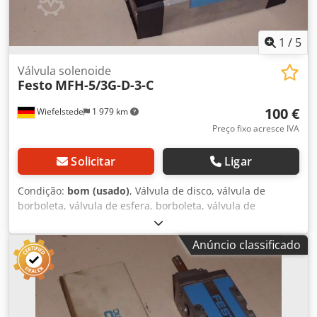
1
/
5
Válvula solenoide
Festo
MFH-5/3G-D-3-C
100 €
Wiefelstede
1 979 km
Preço fixo acresce IVA
Solicitar
Ligar
Condição:
bom (usado)
, Válvula de disco, válvula de
borboleta, válvula de esfera, borboleta, válvula de
bloqueio, registro deslizante -Válvula solenóide -PN 3-10
bar -Preço: por unidade -Quantidade: 6x disponível -Peso:
Anúncio classificado
1,1 kg Djdpjb A S Hbjfx Akqskr