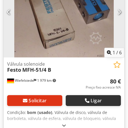
1
/
6
Válvula solenoide
Festo
MFH-51/4 B
80 €
Wiefelstede
1 979 km
Preço fixo acresce IVA
Solicitar
Ligar
Condição:
bom (usado)
, Válvula de disco, válvula de
borboleta, válvula de esfera, válvula de bloqueio, válvula
de corte, válvula direcional Dedpfxsb A S Upo Akqjkr -