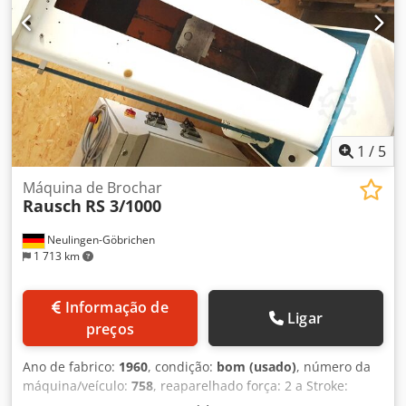
1
/
5
Máquina de Brochar
Rausch
RS 3/1000
Neulingen-Göbrichen
1 713 km
Informação de
Ligar
preços
Ano de fabrico:
1960
, condição:
bom (usado)
, número da
máquina/veículo:
758
, reaparelhado força: 2 a Stroke:
1000mm Dsdpfobrcmhox Akqjkr