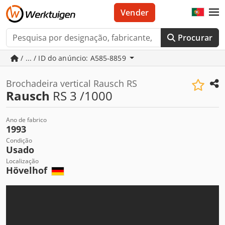
Vender
Procurar
/ ... / ID do anúncio: A585-8859
Brochadeira vertical Rausch RS
Rausch
RS 3 /1000
Ano de fabrico
1993
Condição
Usado
Localização
Hövelhof