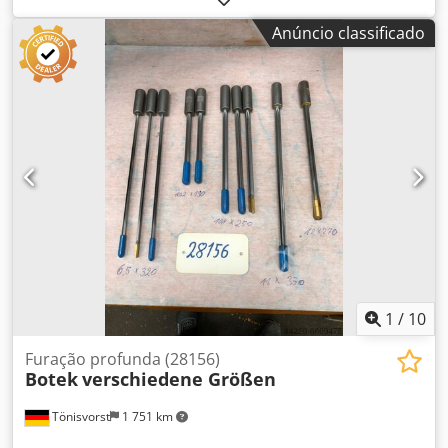
Anúncio classificado
1
/
10
Furação profunda (28156)
Botek
verschiedene Größen
Tönisvorst
1 751 km