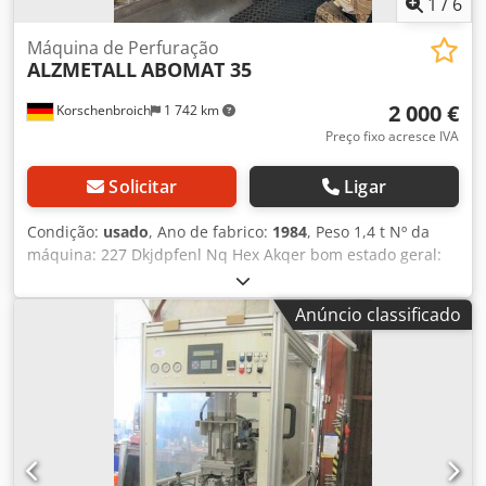
1
/
6
Máquina de Perfuração
ALZMETALL
ABOMAT 35
2 000 €
Korschenbroich
1 742 km
Preço fixo acresce IVA
Solicitar
Ligar
Condição:
usado
, Ano de fabrico:
1984
, Peso 1,4 t Nº da
máquina: 227 Dkjdpfenl Nq Hex Akqer bom estado geral:
sim
Anúncio classificado