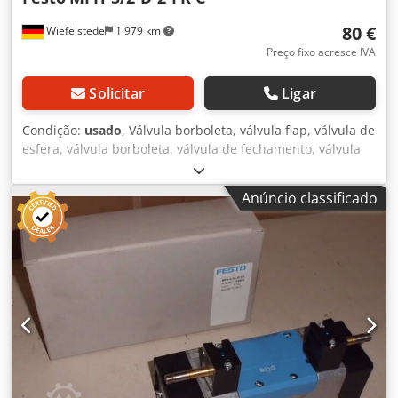
80 €
Wiefelstede
1 979 km
Preço fixo acresce IVA
Solicitar
Ligar
Condição:
usado
, Válvula borboleta, válvula flap, válvula de
esfera, válvula borboleta, válvula de fechamento, válvula
de gaveta -Fabricante: Festo -Tipo: MFH-5/2-D-2-FR C -
Válvula magnética -PN: 3-10 bar Dkjdjct H Tmjpfx Akqsr -
Anúncio classificado
Número: 1x válvula disponível -Preço: por peça -Peso: 0,62
kg