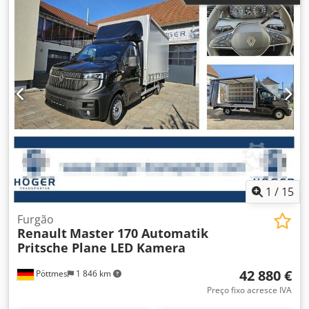
1
/
15
Furgão
Renault
Master 170 Automatik
Pritsche Plane LED Kamera
42 880 €
Pöttmes
1 846 km
Preço fixo acresce IVA