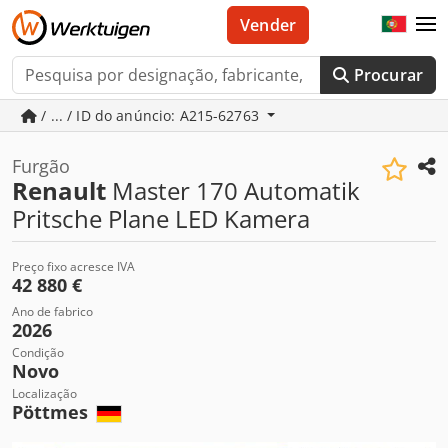
Vender
Procurar
/ ... / ID do anúncio: A215-62763
Furgão
Renault
Master 170 Automatik
Pritsche Plane LED Kamera
Preço fixo acresce IVA
42 880 €
Ano de fabrico
2026
Condição
Novo
Localização
Pöttmes