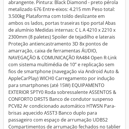
abrangente. Pintura: Black Diamond - preto pérola
metalizado 676 Entre-eixos: 4.215 mm Peso total:
3.500kg Plataforma com toldo deslizante em
ambos os lados, portas traseiras tipo portal Abas
de alumínio Medidas internas: C L A 4210 x 2210 x
2300mm (8 paletes) Spoiler de tejadilho e laterais
Proteção antiencastramento 3D 8x pontos de
amarração, caixa de ferramentas ÁUDIO,
NAVEGAÇÃO & COMUNICAÇÃO RA484 Open R-Link
com sistema multimédia de 10” e replicação sem
fios de smartphone (navegação via Android Auto &
AppleCarPlay) WICH0 Carregamento por indução
para smartphones (até 15W) EQUIPAMENTO
EXTERIOR SPTY0 Roda sobressalente ASSENTOS &
CONFORTO DRST5 Banco de condutor suspenso
PCV82 Ar condicionado automático HTWSN Para-
brisas aquecido ASST3 Banco duplo para
passageiro com espaço de arrumação UDBS2
Compartimentos de arrumação fechados no tablier