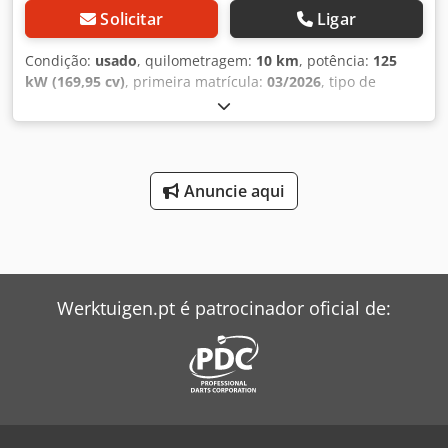
Solicitar
Ligar
Condição:
usado
, quilometragem:
10 km
, potência:
125
kW (169,95 cv)
, primeira matrícula:
03/2026
, tipo de
combustível:
diesel
, peso em vazio:
2 600 kg
, peso máximo
de carga:
900 kg
, peso total:
3 500 kg
, tamanho do pneu:
205/75R16C
, configuração de eixo:
4x2
, distância entre
eixos:
4 215 mm
, próxima inspeção (TÜV):
03/2028
,
combustível:
diesel
, Emissões de CO₂:
177 g/km
, consumo
Anuncie aqui
de combustível (urbano):
7,9 l/100 km
, consumo de
combustível (extraurbano):
6 l/100 km
, consumo de
combustível (combinado):
6,7 l/100 km
, cor:
preto
, cabina
do condutor:
cabina diurna
, tipo de engrenagem:
automático
, suspensão:
aço
, número de lugares:
3
,
Werktuigen.pt é patrocinador oficial de:
comprimento total:
6 900 mm
, volume do espaço de carga:
21 m³
, comprimento do espaço de carga:
4 210 mm
,
largura do espaço de carga:
2 210 mm
, altura do espaço
de carga:
2 300 mm
, Ano de fabrico:
2026
, dimensão do
pneu dianteiro:
205/75R16C
, tamanho do pneu traseiro:
205/75R16C
, Equipamento:
ABS, airbag, ar condicionado,
baixo nível de ruído, cabina, computador de bordo,