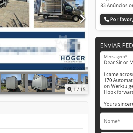
83 Anúncios o
Por favor,
ENVIAR PE
Mensagem*
1
/
15
Nome*
o