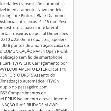
locidades transmissão automática
nível imediatamente! Novo modelo
rangente Pintura: Black Diamond -
istância entre eixos: 4.215 mm Peso
om estrutura basculante lateral
 Portas traseiras de portal Dimensões
x 2210 x 2300mm (8 paletes) Spoilers
or 3D 8 pontos de amarração, caixa de
 & COMUNICAÇÃO RA484 Open R-Link
 replicação sem fio de smartphone
le CarPlay) WICH0 Carregamento por
 15W) EQUIPAMENTO EXTERIOR SPTY0
 CONFORTO DRST5 Assento do
Climatização automática HTWSN
 duplo do passageiro com
BS2 Compartimentos de
l PPINS Isolamento e revestimento
UMINAÇÃO & VISIBILIDADE ALAWP
is de neblina com luz de curva PRAHL