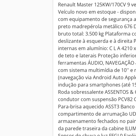
Renault Master 125KW/170CV 9 ve
Veículo novo em estoque - dispo
com equipamento de segurança ab
preto madrepérola metálico 676 D
bruto total: 3.500 kg Plataforma c
deslizante à esquerda e à direita
internas em alumínio: C L A 4210 
de teto e laterais Proteção inferi
ferramentas ÁUDIO, NAVEGAÇÃO
com sistema multimídia de 10'' e
(navegação via Android Auto App
indução para smartphones (até
Roda sobressalente ASSENTOS &
condutor com suspensão PCV82 
Para-brisa aquecido ASST3 Banco
compartimento de arrumação UD
armazenamento fechados no paine
da parede traseira da cabine IL
Sensor de chuva e luz FFGL0 Faró