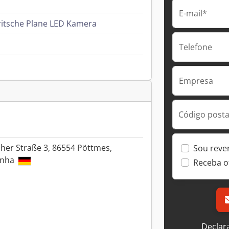
E-mail*
ritsche Plane LED Kamera
Telefone
Empresa
Código postal
her Straße 3, 86554 Pöttmes,
Sou reve
anha
Receba o
Declar