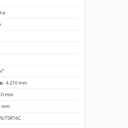
rna
o
m³
a:
4 210 mm
210 mm
0 mm
05/75R16C