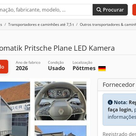
Procurar
is
Transportadores e caminhões até 7,5 t
Outros transportadores & caminh
omatik Pritsche Plane LED Kamera
Ano de fabrico
Condição
Localização
do
2026
Usado
Pöttmes
Fornecedor
Nota:
Re
faça login,
p
informações
Registrado de