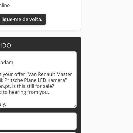
nline
 ligue-me de volta.
DIDO