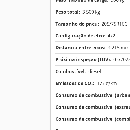
Peso máximo de carga:
900 kg
Peso total:
3 500 kg
Tamanho do pneu:
205/75R16C
Configuração de eixo:
4x2
Distância entre eixos:
4 215 mm
Próxima inspeção (TÜV):
03/202
Combustível:
diesel
Emissões de CO₂:
177 g/km
Consumo de combustível (urban
Consumo de combustível (extra
Consumo de combustível (combi