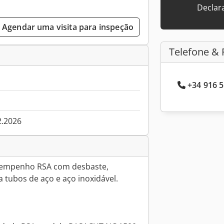
Declar
Agendar uma visita para inspeção
Telefone & 
+34 916 5
2.2026
esempenho RSA com desbaste,
 tubos de aço e aço inoxidável.