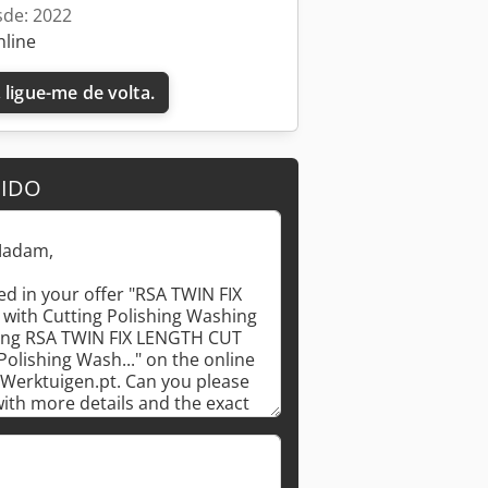
sde: 2022
nline
 ligue-me de volta.
DIDO