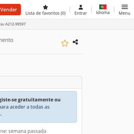
Vender
Idioma
Lista de favoritos
(0)
Entrar
Menu
cio: A212-99597
mento
giste-se gratuitamente ou
ara aceder a todas as
.
line: semana passada