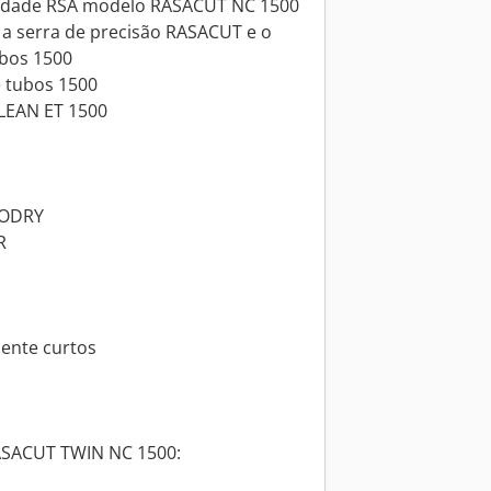
locidade RSA modelo RASACUT NC 1500
e a serra de precisão RASACUT e o
ubos 1500
e tubos 1500
CLEAN ET 1500
BODRY
R
ente curtos
ASACUT TWIN NC 1500: