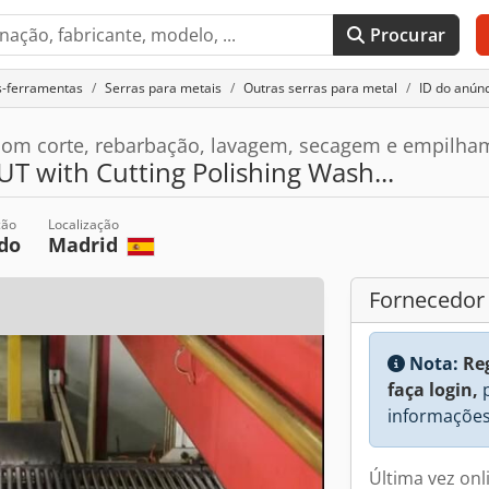
Procurar
s-ferramentas
Serras para metais
Outras serras para metal
ID do anún
m corte, rebarbação, lavagem, secagem e empilha
 with Cutting Polishing Wash...
ção
Localização
do
Madrid
Fornecedor
Nota:
Re
faça login,
p
informações
Última vez on