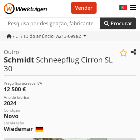
Vender
Procurar
/ ... / ID do anúncio: A213-09982
Outro
Schmidt
Schneepflug Cirron SL
30
Preço fixo acresce IVA
12 500 €
Ano de fabrico
2024
Condição
Novo
Localização
Wiedemar