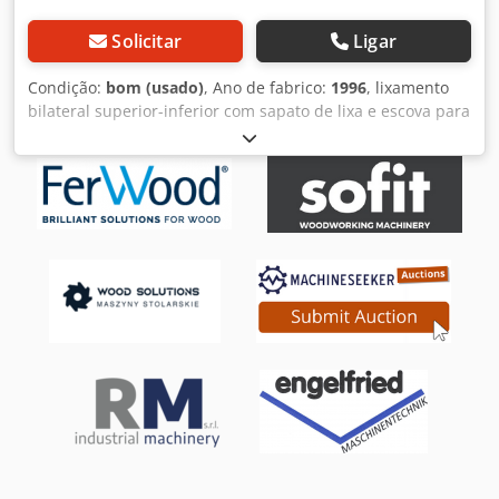
Solicitar
Ligar
Condição:
bom (usado)
, Ano de fabrico:
1996
, lixamento
bilateral superior-inferior com sapato de lixa e escova para
pó largura máxima de lixamento 300 mm altura máxima de
lixamento 200 mm Cjdpfx Aljxfl Eaotjha ano de fabricação
1994 com marcação CE