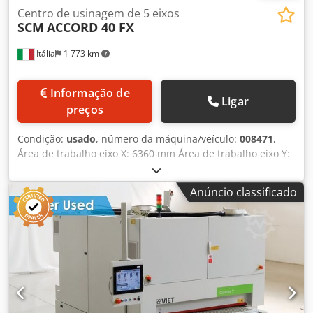
Centro de usinagem de 5 eixos
SCM
ACCORD 40 FX
Itália
1 773 km
Informação de
Ligar
preços
Condição:
usado
, número da máquina/veículo:
008471
,
Área de trabalho eixo X: 6360 mm Área de trabalho eixo Y:
1680 mm Plano de trabalho: Com suportes de consola a
vácuo Potência do eixo principal: 12 kW N.º de eixos
Anúncio classificado
controlados: 5 eixos Chodpfx Aoywaf Ueltea Número de
fusos de perfuração: 10 Número de posições para
ferramentas: 36