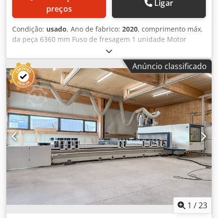
Ligar
preços
Condição:
usado
, Ano de fabrico:
2020
, comprimento máx.
da peça 6360 mm Fuso de fresagem 1 unidade Motor
principal 13 kW Comando Maestro Centro de usinagem
CNC SCM ACCORD 40 FX para janelas e portas -----
Anúncio classificado
DISPONÍVEL OPCIONALMENTE COM CUSTO ADICIONAL:
Conjunto abrangente de ferramentas para janelas e
portas, incluindo (cortes de janela mediante solicitação!):
Janela de madeira IV 68, 78, 92 Janela de madeira "estilo
clássico" Janela de madeira-alumínio Portas de entrada
Portas de correr elevatórias Janela caixilho Máquina ainda
em operação para visitação! Resumo técnico (descrição
detalhada mediante solicitação!): ----- - Campo de trabalho
X-Y= 6360x1905 Z=350 - Mesa automática com 8 trilhos de
sustentação MATIC - L1825 - Fuso de 5 eixos MAXI - Prisma
T, HSK 63 E, 13 kW - Sistema de autocalibração RTCP para o
agregador Prisma - Dispositivo de ejeção de cavacos
ajustável no eletrofuso - Preparação para caixa angular
"Prisma T-S" - Unidade de trabalho BRC: Lâmina para
1
/
23
usinagem das extremidades, 1 conexão para fresas,