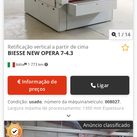
1
/
14
Retificação vertical a partir de cima
BIESSE
NEW OPERA 7-4.3
Itália
1 773 km
Informação de
Ligar
preços
Condição:
usado
, número da máquina/veículo:
008027
,
Largura máxima de processamento: 1350 mm Espessura
mínima de processamento: 3 mm Cedpfxjwvq E Ae Altoha
Mesa de trabalho: altura fixa Tapete com sistema de
Anúncio classificado
vácuo: sim Número de unidades de processamento: 4
unidades