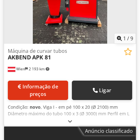
1
/
9
Máquina de curvar tubos
AKBEND
APK 81
Wien
2 193 km
Informação de
Ligar
preços
Condição:
novo
, Viga I - em pé 100 x 20 (Ø 2100) mm
Diâmetro máximo do tubo 100 x 3 (Ø 3000) mm Perfil em L
80 x 80 x 8 (Ø 2000) mm Material quadrado 50 x 25 x 2 (Ø
600) mm Material maciço - diâmetro 60,0 (Ø 1000) mm Viga
Anúncio classificado
I - deitado 120 x 30 (Ø 600) máx. 140 mm Dcodpfsyv Nnisx
Anusk Porta-ferramenta 80,0 Velocidade de rotação 4,2