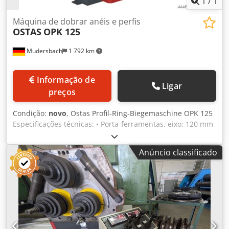
1
/
1
Máquina de dobrar anéis e perfis
OSTAS
OPK 125
Mudersbach
1 792 km
Informação de
Ligar
preços
Condição:
novo
, Ostas Profil-Ring-Biegemaschine OPK 125
Especificações técnicas: • Porta-ferramentas, eixo: 120 mm
• Ferramenta: 390 mm • Velocidade de trabalho: 2-7,5
m/min • Motor: 15 kW Djdpoxrd Rnofx Anusck • Dimensões
Anúncio classificado
C-L-A: 2000 x 1700 x 1950 mm • Peso: 4850 kg • 3 rolos
acionados separadamente por um motor hidráulico e uma
caixa de engrenagens planetária • Rolos padrão
endurecidos • Porta-ferramentas e eixo endurecidos e
retificados • Painel de controle móvel • Posição de trabalho
horizontal e vertical • Suportes laterais hidráulicos •
Indicadores digitais (2 un.) • Conforme norma CE