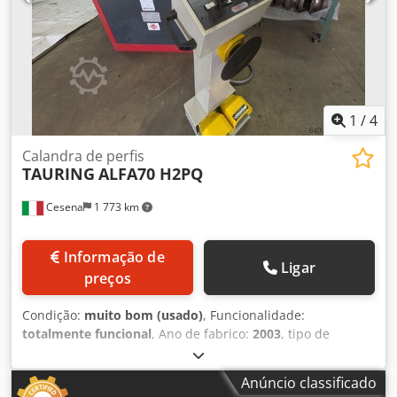
1
/
4
Calandra de perfis
TAURING
ALFA70 H2PQ
Cesena
1 773 km
Informação de
Ligar
preços
Condição:
muito bom (usado)
, Funcionalidade:
totalmente funcional
, Ano de fabrico:
2003
, tipo de
controlo:
manual
, grau de automação:
manual
, tipo de
acionamento:
hidráulico
, fabricante de controladores:
Anúncio classificado
Tauring
, modelo de controlador:
digital readout
, número