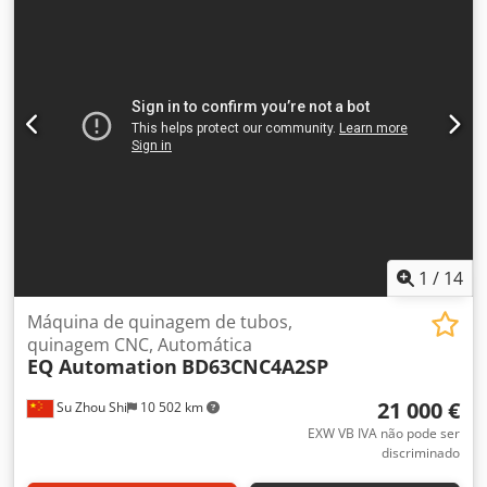
rpm Peso 1600 kg Dimensões 1240 x 1375 x 1540 mm
Equipamento: - Corpo estrutural soldado em aço (St-52) -
Rolos acionados por 3 motores hidráulicos separados -
Engrenagens especiais de aço - Eixos fabricados em aço
especial, endurecidos e retificados - Lubrificação manual -
Rolos de guia com ajuste hidráulico - Rolos inferiores com
movimento hidráulico para cima/baixo - Painel de controle
separado e móvel - Operação horizontal e vertical -
Qualidade de produção certificada conforme CE, ISO 9001 -
2015, TSEK e TURQUM
1
/
14
Máquina de quinagem de tubos,
quinagem CNC, Automática
EQ Automation
BD63CNC4A2SP
21 000 €
Su Zhou Shi
10 502 km
EXW VB IVA não pode ser
discriminado