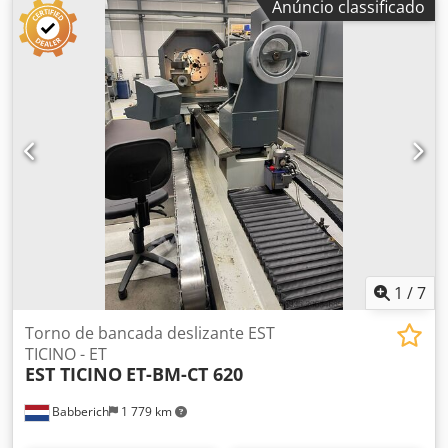
Anúncio classificado
Mod. MERCORI – M Usada. Curvadora de três rolos
horizontal. Disponível para entrega imediata, salvo venda
anterior. Regulagem visualizada. Completa com
equipamento para curvatura de chapas e tubos. Quadro
elétrico novo. Manual de uso e manutenção. Capacidades
de curvatura: perfil angular 120 x 120 x 12 mm: Ø mínimo
1200 mm; U 160 vertical: Ø mínimo 1000 mm; chapa
vertical 140 x 40 mm: Ø mínimo 1000 mm; chapa
horizontal 120 x 30 mm: Ø mínimo 1600 mm; tubo 4″: Ø
mínimo 1200 mm. Peso: 5000 kg. Potência do motor: 380 V
12 Hp. Dcjdpfx Aoyxwdwenuek
1
/
7
Torno de bancada deslizante EST
TICINO - ET
EST TICINO
ET-BM-CT 620
Babberich
1 779 km