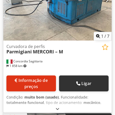
digital STANDARD - NC-unidade 10Screen EURO 11.500, -- -
-
1
/
7
Curvadora de perfis
Parmigiani
MERCORI – M
Concordia Sagittaria
1 858 km
Informação de
Ligar
preços
Condição:
muito bom (usado)
, Funcionalidade:
totalmente funcional
, tipo de acionamento:
mecânico
,
número de rolos:
3
, peso total:
5 000 kg
, Equipamento:
documentação / manual
, Curvadora de perfis PARMIGIANI