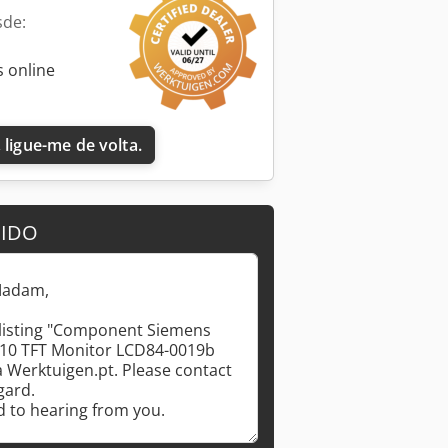
sde:
 online
 ligue-me de volta.
DIDO