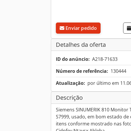
Enviar pedido
Detalhes da oferta
ID do anúncio:
A218-71633
Número de referência:
130444
Atualização:
por último em 11.0
Descrição
Siemens SINUMERIK 810 Monitor T
S7999, usado, em bom estado de c
itens conforme mostrado nas foto
Cjdpfey Ntavsx Ahleha