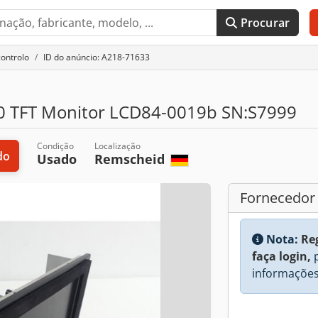
Procurar
controlo
ID do anúncio: A218-71633
 TFT Monitor LCD84-0019b SN:S7999
Condição
Localização
do
Usado
Remscheid
Fornecedor
Nota:
Re
faça login,
p
informações