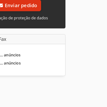
Enviar pedido
ação de proteção de dados
Fax
... anúncios
... anúncios