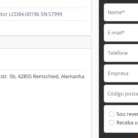
Nome*
itor LCD84-0019b SN:S7999
E-mail*
Telefone
Empresa
rstr. 5b, 42855 Remscheid, Alemanha
Código postal
Sou reve
Receba o