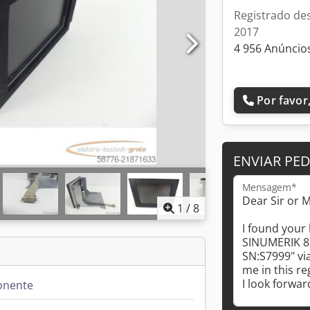
Registrado de
2017
4 956 Anúncios
Por favor,
ENVIAR PE
Mensagem*
1
/
8
nente